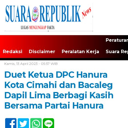
Peratura
Redaksi
Disclaimer
Peralatan Kerja
Suara Re
Home /
Tak Berkategori
Kamis, 13 April 2023 - 05:57 WIB
Duet Ketua DPC Hanura
Kota Cimahi dan Bacaleg
Dapil Lima Berbagi Kasih
Bersama Partai Hanura