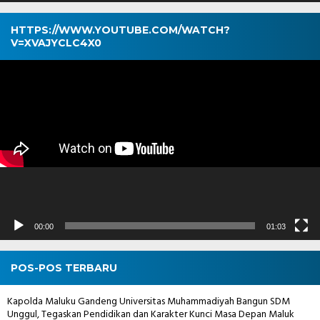
HTTPS://WWW.YOUTUBE.COM/WATCH?
V=XVAJYCLC4X0
Pemutar
Video
00:00
01:03
POS-POS TERBARU
Kapolda Maluku Gandeng Universitas Muhammadiyah Bangun SDM
Unggul, Tegaskan Pendidikan dan Karakter Kunci Masa Depan Maluk