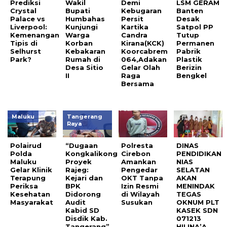
Prediksi
Wakil
Demi
LSM GERAM
Crystal
Bupati
Kebugaran
Banten
Palace vs
Humbahas
Persit
Desak
Liverpool:
Kunjungi
Kartika
Satpol PP
Kemenangan
Warga
Candra
Tutup
Tipis di
Korban
Kirana(KCK)
Permanen
Selhurst
Kebakaran
Koorcabrem
Pabrik
Park?
Rumah di
064,Adakan
Plastik
Desa Sitio
Gelar Olah
Berizin
II
Raga
Bengkel
Bersama
Maluku
Tangerang
Raya
Polairud
“Dugaan
Polresta
DINAS
Polda
Kongkalikong
Cirebon
PENDIDIKAN
Maluku
Proyek
Amankan
NIAS
Gelar Klinik
Rajeg:
Pengedar
SELATAN
Terapung
Kejari dan
OKT Tanpa
AKAN
Periksa
BPK
Izin Resmi
MENINDAK
Kesehatan
Didorong
di Wilayah
TEGAS
Masyarakat
Audit
Susukan
OKNUM PLT
Kabid SD
KASEK SDN
Disdik Kab.
071213
Tangerang”
HILINA’A