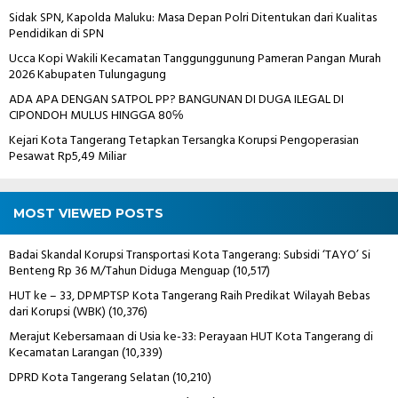
Sidak SPN, Kapolda Maluku: Masa Depan Polri Ditentukan dari Kualitas
Pendidikan di SPN
Ucca Kopi Wakili Kecamatan Tanggunggunung Pameran Pangan Murah
2026 Kabupaten Tulungagung
ADA APA DENGAN SATPOL PP? BANGUNAN DI DUGA ILEGAL DI
CIPONDOH MULUS HINGGA 80℅
Kejari Kota Tangerang Tetapkan Tersangka Korupsi Pengoperasian
Pesawat Rp5,49 Miliar
MOST VIEWED POSTS
Badai Skandal Korupsi Transportasi Kota Tangerang: Subsidi ‘TAYO’ Si
Benteng Rp 36 M/Tahun Diduga Menguap
(10,517)
HUT ke – 33, DPMPTSP Kota Tangerang Raih Predikat Wilayah Bebas
dari Korupsi (WBK)
(10,376)
Merajut Kebersamaan di Usia ke-33: Perayaan HUT Kota Tangerang di
Kecamatan Larangan
(10,339)
DPRD Kota Tangerang Selatan
(10,210)