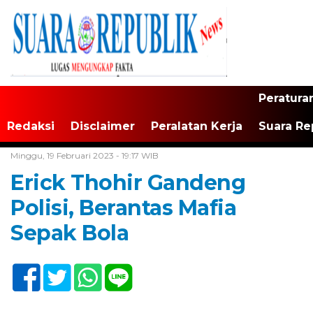
Peratura
Redaksi
Disclaimer
Peralatan Kerja
Suara Re
Home /
Tak Berkategori
Minggu, 19 Februari 2023 - 19:17 WIB
Erick Thohir Gandeng
Polisi, Berantas Mafia
Sepak Bola