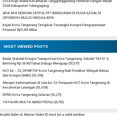
Ucca Kopi Wakili Kecamatan Tanggunggunung Pameran Pangan Murah
2026 Kabupaten Tulungagung
ADA APA DENGAN SATPOL PP? BANGUNAN DI DUGA ILEGAL DI
CIPONDOH MULUS HINGGA 80℅
Kejari Kota Tangerang Tetapkan Tersangka Korupsi Pengoperasian
Pesawat Rp5,49 Miliar
MOST VIEWED POSTS
Badai Skandal Korupsi Transportasi Kota Tangerang: Subsidi ‘TAYO’ Si
Benteng Rp 36 M/Tahun Diduga Menguap
(10,517)
HUT ke – 33, DPMPTSP Kota Tangerang Raih Predikat Wilayah Bebas
dari Korupsi (WBK)
(10,376)
Merajut Kebersamaan di Usia ke-33: Perayaan HUT Kota Tangerang di
Kecamatan Larangan
(10,339)
DPRD Kota Tangerang Selatan
(10,211)
YAYASAN MULYA ABADI PEDULI
(6,110)
Invalid slider id. Master Slider ID must be a valid number.