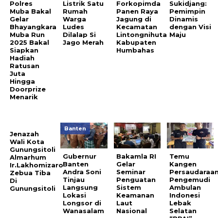
Polres
Listrik Satu
Forkopimda
Sukidjang:
Muba Bakal
Rumah
Panen Raya
Pemimpin
Gelar
Warga
Jagung di
Dinamis
Bhayangkara
Ludes
Kecamatan
dengan Visi
Muba Run
Dilalap Si
Lintongnihuta
Maju
2025 Bakal
Jago Merah
Kabupaten
Siapkan
Humbahas
Hadiah
Ratusan
Juta
Hingga
Doorprize
Menarik
Banten
Jenazah
Wali Kota
Gunungsitoli
Gubernur
Bakamla RI
Temu
Almarhum
Banten
Gelar
Kangen
Ir.Lakhomizaro
Andra Soni
Seminar
Persaudaraa
Zebua Tiba
Tinjau
Penguatan
Pengemudi
Di
Langsung
Sistem
Ambulan
Gunungsitoli
Lokasi
Keamanan
Indonesi
Longsor di
Laut
Lebak
Wanasalam
Nasional
Selatan