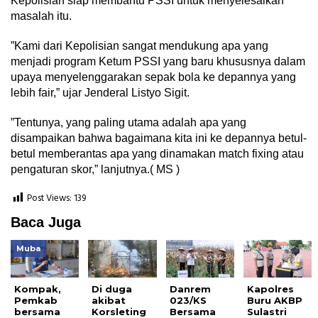
Kepolisian siap membantu PSSI untuk menyelesaikan
masalah itu.
”Kami dari Kepolisian sangat mendukung apa yang
menjadi program Ketum PSSI yang baru khususnya dalam
upaya menyelenggarakan sepak bola ke depannya yang
lebih fair,” ujar Jenderal Listyo Sigit.
”Tentunya, yang paling utama adalah apa yang
disampaikan bahwa bagaimana kita ini ke depannya betul-
betul memberantas apa yang dinamakan match fixing atau
pengaturan skor,” lanjutnya.( MS )
Post Views:
139
Baca Juga
Muba
Kompak,
Di duga
Danrem
Kapolres
Pemkab
akibat
023/KS
Buru AKBP
bersama
Korsleting
Bersama
Sulastri