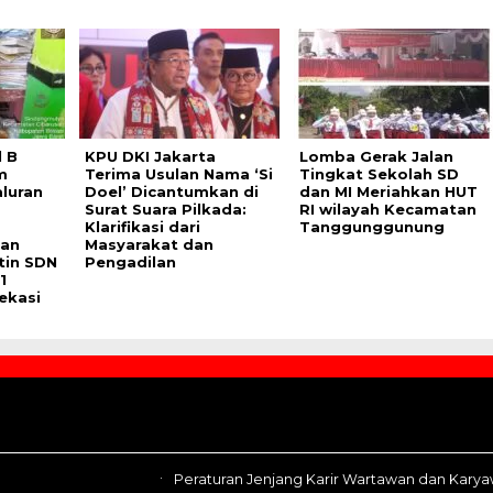
 B
KPU DKI Jakarta
Lomba Gerak Jalan
m
Terima Usulan Nama ‘Si
Tingkat Sekolah SD
aluran
Doel’ Dicantumkan di
dan MI Meriahkan HUT
Surat Suara Pilkada:
RI wilayah Kecamatan
Klarifikasi dari
Tanggunggunung
dan
Masyarakat dan
tin SDN
Pengadilan
1
ekasi
Peraturan Jenjang Karir Wartawan dan Kary