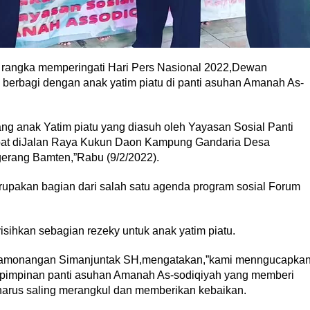
 rangka memperingati Hari Pers Nasional 2022,Dewan
berbagi dengan anak yatim piatu di panti asuhan Amanah As-
ng anak Yatim piatu yang diasuh oleh Yayasan Sosial Panti
at diJalan Raya Kukun Daon Kampung Gandaria Desa
rang Bamten,”Rabu (9/2/2022).
pakan bagian dari salah satu agenda program sosial Forum
sihkan sebagian rezeky untuk anak yatim piatu.
Hamonangan Simanjuntak SH,mengatakan,”kami menngucapka
i pimpinan panti asuhan Amanah As-sodiqiyah yang memberi
 harus saling merangkul dan memberikan kebaikan.