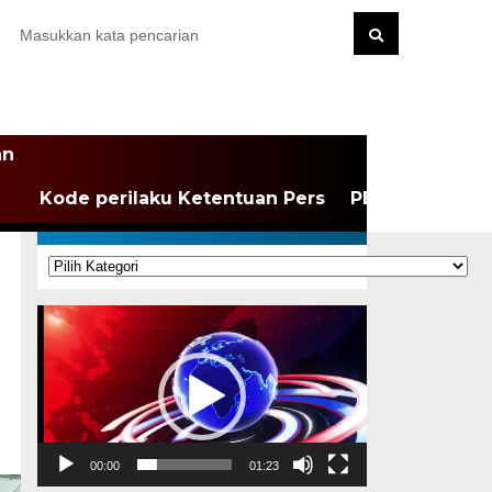
an
Kode perilaku Ketentuan Pers
PEDOMAN MEDI
KATEGORI
Kategori
Pemutar
Video
00:00
01:23