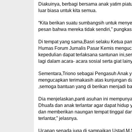
Diakuinya, berbagi bersama anak yatim piat
luar biasa untuk kita semua.
“Kita berikan suatu sumbangsih untuk meny
pesan bahwa mereka tidak sendiri,” pungkas
Di tempat yang sama,Basri selaku Ketua pan
Humas Forum Jurnalis Pasar Kemis menguca
kepedulian dapat terlaksana santunan ini,s
lagi dalam acara- acara sosial serta giat lain
Sementara,Triono sebagai Pengasuh Anak ya
mengucapkan terimakasih atas kunjungan da
,semoga bantuan yang di berikan menjadi ba
Dia menjelaskan,panti asuhan ini mempunya
Dhuafa dan anak terlantar agar dapat hidup 
dan memberikan naungan tempat tinggal dan
terlantar,” jelasnya.
Ucapan senada juga di sampaikan Ustad,M.S