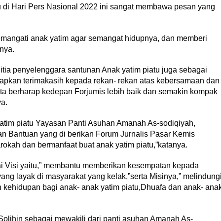
u di Hari Pers Nasional 2022 ini sangat membawa pesan yang
emangati anak yatim agar semangat hidupnya, dan memberi
nya.
itia penyelenggara santunan Anak yatim piatu juga sebagai
pkan terimakasih kepada rekan- rekan atas kebersamaan dan
erta berharap kedepan Forjumis lebih baik dan semakin kompak
ya.
tim piatu Yayasan Panti Asuhan Amanah As-sodiqiyah,
n Bantuan yang di berikan Forum Jurnalis Pasar Kemis
rokah dan bermanfaat buat anak yatim piatu,”katanya.
i Visi yaitu,” membantu memberikan kesempatan kepada
yang layak di masyarakat yang kelak,”serta Misinya,” melindung
 kehidupan bagi anak- anak yatim piatu,Dhuafa dan anak- ana
olihin sebagai mewakili dari panti asuhan Amanah As-