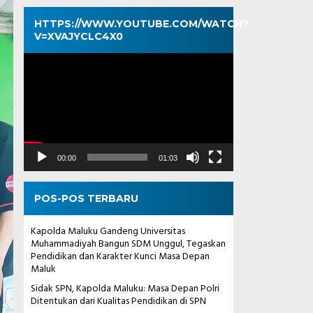
HTTPS://WWW.YOUTUBE.COM/WATCH?
V=XVAJYCLC4X0
Pemutar
Video
00:00
01:03
POS-POS TERBARU
Kapolda Maluku Gandeng Universitas
Muhammadiyah Bangun SDM Unggul, Tegaskan
Pendidikan dan Karakter Kunci Masa Depan
Maluk
Sidak SPN, Kapolda Maluku: Masa Depan Polri
Ditentukan dari Kualitas Pendidikan di SPN