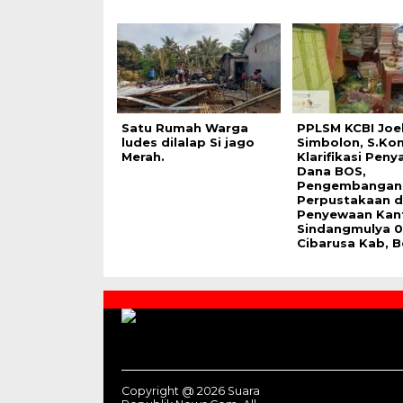
Satu Rumah Warga
PPLSM KCBI Joel
ludes dilalap Si jago
Simbolon, S.Ko
Merah.
Klarifikasi Peny
Dana BOS,
Pengembangan
Perpustakaan 
Penyewaan Kan
Sindangmulya 0
Cibarusa Kab, B
Contact
Us
Copyright @ 2026 Suara