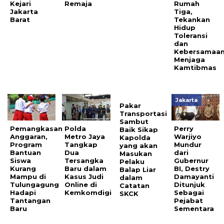
Kejari
Remaja
Rumah
Jakarta
Tiga,
Barat
Tekankan
Hidup
Toleransi
dan
Kebersamaa
Menjaga
Kamtibmas
Jakarta
Pakar
Transportasi
Sambut
Pemangkasan
Polda
Perry
Baik Sikap
Anggaran,
Metro Jaya
Warjiyo
Kapolda
Program
Tangkap
Mundur
yang akan
Bantuan
Dua
dari
Masukan
Siswa
Tersangka
Gubernur
Pelaku
Kurang
Baru dalam
BI, Destry
Balap Liar
Mampu di
Kasus Judi
Damayanti
dalam
Tulungagung
Online di
Ditunjuk
Catatan
Hadapi
Kemkomdigi
Sebagai
SKCK
Tantangan
Pejabat
Baru
Sementara