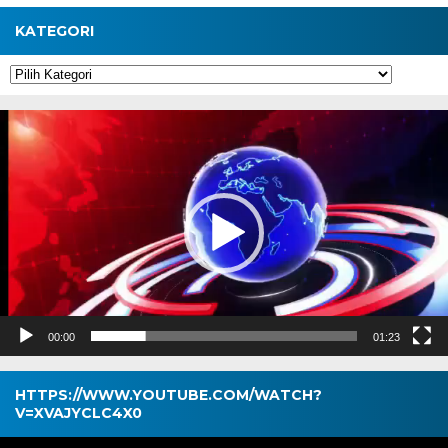
KATEGORI
Kategori
Pemutar
Video
00:00
01:23
HTTPS://WWW.YOUTUBE.COM/WATCH?
V=XVAJYCLC4X0
Pemutar