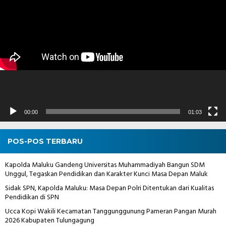
Video
00:00
01:03
POS-POS TERBARU
Kapolda Maluku Gandeng Universitas Muhammadiyah Bangun SDM
Unggul, Tegaskan Pendidikan dan Karakter Kunci Masa Depan Maluk
Sidak SPN, Kapolda Maluku: Masa Depan Polri Ditentukan dari Kualitas
Pendidikan di SPN
Ucca Kopi Wakili Kecamatan Tanggunggunung Pameran Pangan Murah
2026 Kabupaten Tulungagung