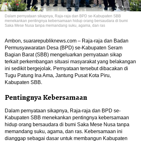
Dalam pernyataan sikapnya, Raja-raja dan BPD se-Kabupaten SBB
menekankan pentingnya kebersamaan hidup orang bersaudara di bumi
Saka Mese Nusa tanpa memandang suku, agama, dan ras
Ambon, suararepubliknews.com – Raja-raja dan Badan
Permusyawaratan Desa (BPD) se-Kabupaten Seram
Bagian Barat (SBB) mengeluarkan pernyataan sikap
terkait perkembangan situasi masyarakat yang belakangan
ini sedikit bergejolak. Pernyataan tersebut dibacakan di
Tugu Patung Ina Ama, Jantung Pusat Kota Piru,
Kabupaten SBB.
Pentingnya Kebersamaan
Dalam pernyataan sikapnya, Raja-raja dan BPD se-
Kabupaten SBB menekankan pentingnya kebersamaan
hidup orang bersaudara di bumi Saka Mese Nusa tanpa
memandang suku, agama, dan ras. Kebersamaan ini
dianggap sebagai dasar untuk membangun Kabupaten