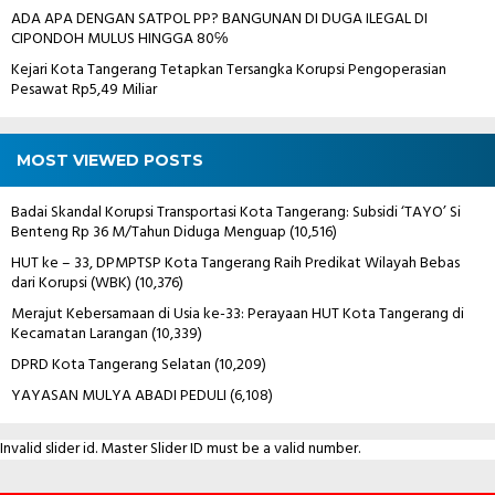
ADA APA DENGAN SATPOL PP? BANGUNAN DI DUGA ILEGAL DI
CIPONDOH MULUS HINGGA 80℅
Kejari Kota Tangerang Tetapkan Tersangka Korupsi Pengoperasian
Pesawat Rp5,49 Miliar
MOST VIEWED POSTS
Badai Skandal Korupsi Transportasi Kota Tangerang: Subsidi ‘TAYO’ Si
Benteng Rp 36 M/Tahun Diduga Menguap
(10,516)
HUT ke – 33, DPMPTSP Kota Tangerang Raih Predikat Wilayah Bebas
dari Korupsi (WBK)
(10,376)
Merajut Kebersamaan di Usia ke-33: Perayaan HUT Kota Tangerang di
Kecamatan Larangan
(10,339)
DPRD Kota Tangerang Selatan
(10,209)
YAYASAN MULYA ABADI PEDULI
(6,108)
Invalid slider id. Master Slider ID must be a valid number.
Contact