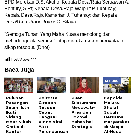
BPD Morekau D.S. Akollo; Kepala Desa/Raja Seruawan A.
Pentury, S.Pt; Kepala Desa/Raja Waipirit P. Luhukay;
Kepala Desa/Raja Kamarian J. Tuhehay; dan Kepala
Desa/Raja Uraur Royke C. Silaya.
“Semoga Tuhan Yang Maha Kuasa menolong dan
melindungi kita semua,” tutup mereka dalam pernyataan
sikap tersebut. (Dhet)
Post Views:
141
Baca Juga
Maluku
Puluhan
Polresta
Puan:
Kapolda
Pasangan
Cirebon
Silaturahim
Maluku
Suami Istri
Respon
Megawati-
Sholat
Ikuti
Cepat
Presiden
Subuh
Sidang
Tangani
Jokowi
Bersama
Isbat Nikah
Video Viral
Bahas hal
Masyarakat
Gratis di
Aksi
Strategis
di Masjid
Kantor
Perundungan
Al-Huda