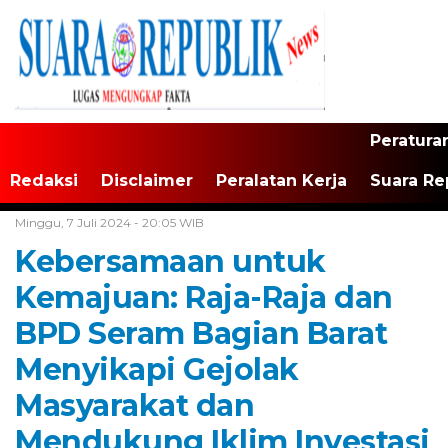
Peratura
Redaksi
Disclaimer
Peralatan Kerja
Suara Re
Home /
Tak Berkategori
Minggu, 7 Juli 2024 - 20:05 WIB
Kebersamaan untuk
Kemajuan: Raja-Raja dan
BPD Seram Bagian Barat
Menyikapi Gejolak
Masyarakat dan
Mendukung Iklim Investasi