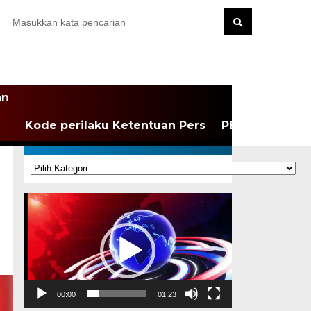
an
Kode perilaku Ketentuan Pers
PEDOMAN MEDI
KATEGORI
Kategori
Pemutar
Video
00:00
01:23