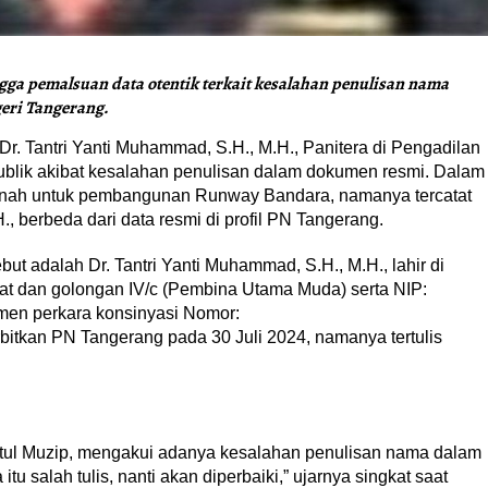
ngga pemalsuan data otentik terkait kesalahan penulisan nama
eri Tangerang.
. Tantri Yanti Muhammad, S.H., M.H., Panitera di Pengadilan
ublik akibat kesalahan penulisan dalam dokumen resmi. Dalam
i tanah untuk pembangunan Runway Bandara, namanya tercatat
, berbeda dari data resmi di profil PN Tangerang.
ut adalah Dr. Tantri Yanti Muhammad, S.H., M.H., lahir di
t dan golongan IV/c (Pembina Utama Muda) serta NIP:
n perkara konsinyasi Nomor:
tkan PN Tangerang pada 30 Juli 2024, namanya tertulis
tul Muzip, mengakui adanya kesalahan penulisan nama dalam
itu salah tulis, nanti akan diperbaiki,” ujarnya singkat saat