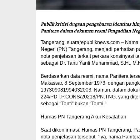
Publik kritisi dugaan pengaburan identitas hi
Panitera dalam dokumen resmi Pengadilan Neg
Tangerang, suararepubliknews.com – Nama Dr
Negeri (PN) Tangerang, menjadi perhatian p
nota penjelasan terkait perkara konsinyas
sebagai Dr. Tanti Yanti Muhammad, S.H., M.H.
Berdasarkan data resmi, nama Panitera terseb
Makassar, 8 September 1973, dengan pangka
197309081994032003. Namun, dalam dokume
224/PDT.P.CONS/20218/PN.TNG. yang diterbi
sebagai “Tanti” bukan “Tantri.”
Humas PN Tangerang Akui Kesalahan
Saat dikonfirmasi, Humas PN Tangerang, Pa
nota penjelasan tersebut. “Iya, nama Panitera 