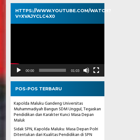
HTTPS://WWW.YOUTUBE.COM/WATCH?
V=XVAJYCLC4X0
Pemutar
Video
00:00
01:03
POS-POS TERBARU
Kapolda Maluku Gandeng Universitas
Muhammadiyah Bangun SDM Unggul, Tegaskan
Pendidikan dan Karakter Kunci Masa Depan
Maluk
Sidak SPN, Kapolda Maluku: Masa Depan Polri
Ditentukan dari Kualitas Pendidikan di SPN