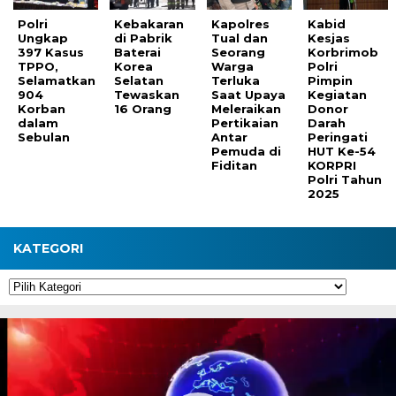
Polri
Kebakaran
Kapolres
Kabid
Ungkap
di Pabrik
Tual dan
Kesjas
397 Kasus
Baterai
Seorang
Korbrimob
TPPO,
Korea
Warga
Polri
Selamatkan
Selatan
Terluka
Pimpin
904
Tewaskan
Saat Upaya
Kegiatan
Korban
16 Orang
Meleraikan
Donor
dalam
Pertikaian
Darah
Sebulan
Antar
Peringati
Pemuda di
HUT Ke-54
Fiditan
KORPRI
Polri Tahun
2025
KATEGORI
Kategori
Pemutar
Video