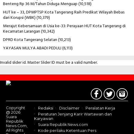
Benteng Rp 36 M/Tahun Diduga Menguap
(10,518)
HUT ke – 33, DPMPTSP Kota Tangerang Raih Predikat Wilayah Bebas
dari Korupsi (WBK)
(10,379)
Merajut Kebersamaan di Usia ke-33: Perayaan HUT Kota Tangerang di
Kecamatan Larangan
(10,342)
DPRD Kota Tangerang Selatan
(10,213)
YAYASAN MULYA ABADI PEDULI
(6,113)
Invalid slider id. Master Slider ID must be a valid number.
Contact
Us
Copyright
Redaksi
Disclaimer
Peralatan Kerja
@ 2026
Peraturan Jenjang Karir Wartawan dan
Suara
Karyawan
Republik
Suara Republik News.com
News.Com,
All Rights
Kode perilaku Ketentuan Pers