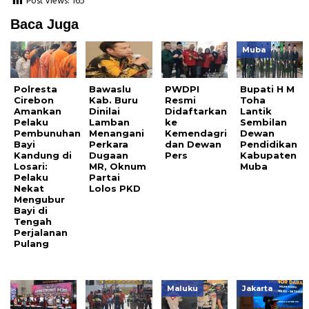
Post Views:
165
Baca Juga
Muba
Polresta
Bawaslu
PWDPI
Bupati H M
Cirebon
Kab. Buru
Resmi
Toha
Amankan
Dinilai
Didaftarkan
Lantik
Pelaku
Lamban
ke
Sembilan
Pembunuhan
Menangani
Kemendagri
Dewan
Bayi
Perkara
dan Dewan
Pendidikan
Kandung di
Dugaan
Pers
Kabupaten
Losari:
MR, Oknum
Muba
Pelaku
Partai
Nekat
Lolos PKD
Mengubur
Bayi di
Tengah
Perjalanan
Pulang
Maluku
Jakarta