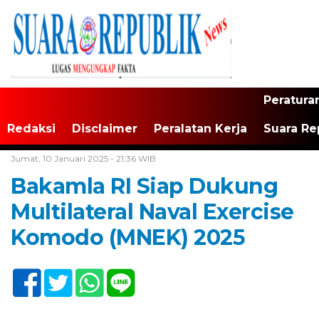
Peratura
Redaksi
Disclaimer
Peralatan Kerja
Suara Re
Home /
Tak Berkategori
Jumat, 10 Januari 2025 - 21:36 WIB
Bakamla RI Siap Dukung
Multilateral Naval Exercise
Komodo (MNEK) 2025