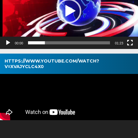
00:00
01:23
HTTPS://WWW.YOUTUBE.COM/WATCH?
V=XVAJYCLC4X0
Pemutar
Video