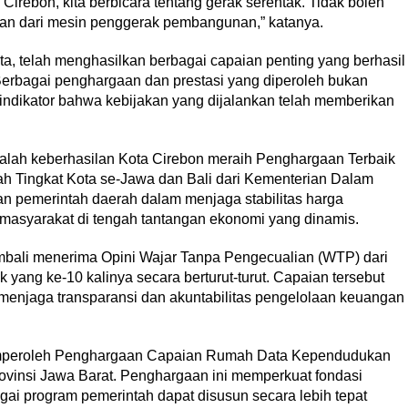
 Cirebon, kita berbicara tentang gerak serentak. Tidak boleh
ian dari mesin penggerak pembangunan,” katanya.
ota, telah menghasilkan berbagai capaian penting yang berhasil
Berbagai penghargaan dan prestasi yang diperoleh bukan
 indikator bahwa kebijakan yang dijalankan telah memberikan
lah keberhasilan Kota Cirebon meraih Penghargaan Terbaik
ah Tingkat Kota se-Jawa dan Bali dari Kementerian Dalam
an pemerintah daerah dalam menjaga stabilitas harga
 masyarakat di tengah tantangan ekonomi yang dinamis.
embali menerima Opini Wajar Tanpa Pengecualian (WTP) dari
 yang ke-10 kalinya secara berturut-turut. Capaian tersebut
 menjaga transparansi dan akuntabilitas pengelolaan keuangan
emperoleh Penghargaan Capaian Rumah Data Kependudukan
ovinsi Jawa Barat. Penghargaan ini memperkuat fondasi
ai program pemerintah dapat disusun secara lebih tepat