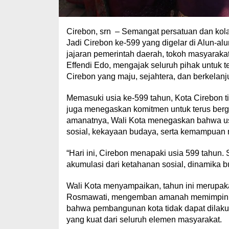
Cirebon, srn – Semangat persatuan dan kol
Jadi Cirebon ke-599 yang digelar di Alun-al
jajaran pemerintah daerah, tokoh masyarakat
Effendi Edo, mengajak seluruh pihak untu
Cirebon yang maju, sejahtera, dan berkelanj
Memasuki usia ke-599 tahun, Kota Cirebon t
juga menegaskan komitmen untuk terus ber
amanatnya, Wali Kota menegaskan bahwa us
sosial, kekayaan budaya, serta kemampuan 
“Hari ini, Cirebon menapaki usia 599 tahun
akumulasi dari ketahanan sosial, dinamika b
Wali Kota menyampaikan, tahun ini merupakan
Rosmawati, mengemban amanah memimpin Ko
bahwa pembangunan kota tidak dapat dilaku
yang kuat dari seluruh elemen masyarakat.