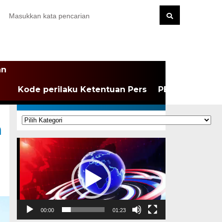
an
Kode perilaku Ketentuan Pers
PEDOMAN MEDI
KATEGORI
Kategori
n
Pemutar
Video
00:00
01:23