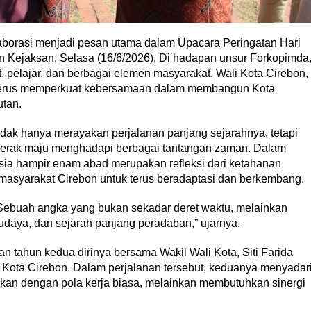
aborasi menjadi pesan utama dalam Upacara Peringatan Hari
un Kejaksan, Selasa (16/6/2026). Di hadapan unsur Forkopimda
, pelajar, dan berbagai elemen masyarakat, Wali Kota Cirebon,
k terus memperkuat kebersamaan dalam membangun Kota
utan.
idak hanya merayakan perjalanan panjang sejarahnya, tetapi
gerak maju menghadapi berbagai tantangan zaman. Dalam
ia hampir enam abad merupakan refleksi dari ketahanan
masyarakat Cirebon untuk terus beradaptasi dan berkembang.
. Sebuah angka yang bukan sekadar deret waktu, melainkan
udaya, dan sejarah panjang peradaban,” ujarnya.
 tahun kedua dirinya bersama Wakil Wali Kota, Siti Farida
ta Cirebon. Dalam perjalanan tersebut, keduanya menyadar
kan dengan pola kerja biasa, melainkan membutuhkan sinergi