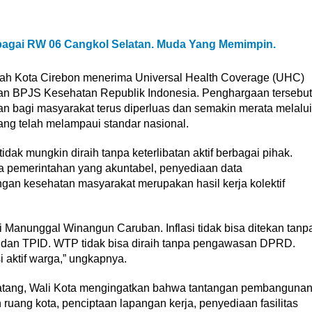
sebagai RW 06 Cangkol Selatan. Muda Yang Memimpin.
ntah Kota Cirebon menerima Universal Health Coverage (UHC)
an BPJS Kesehatan Republik Indonesia. Penghargaan tersebut
n bagi masyarakat terus diperluas dan semakin merata melalui
ng telah melampaui standar nasional.
idak mungkin diraih tanpa keterlibatan aktif berbagai pihak.
ola pemerintahan yang akuntabel, penyediaan data
gan kesehatan masyarakat merupakan hasil kerja kolektif
i Manunggal Winangun Caruban. Inflasi tidak bisa ditekan tanp
 dan TPID. WTP tidak bisa diraih tanpa pengawasan DPRD.
i aktif warga,” ungkapnya.
atang, Wali Kota mengingatkan bahwa tantangan pembanguna
ruang kota, penciptaan lapangan kerja, penyediaan fasilitas