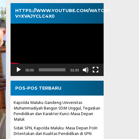
HTTPS://WWW.YOUTUBE.COM/WATCH?
V=XVAJYCLC4X0
Pemutar
Video
00:00
01:03
POS-POS TERBARU
Kapolda Maluku Gandeng Universitas
Muhammadiyah Bangun SDM Unggul, Tegaskan
Pendidikan dan Karakter Kunci Masa Depan
Maluk
Sidak SPN, Kapolda Maluku: Masa Depan Polri
Ditentukan dari Kualitas Pendidikan di SPN