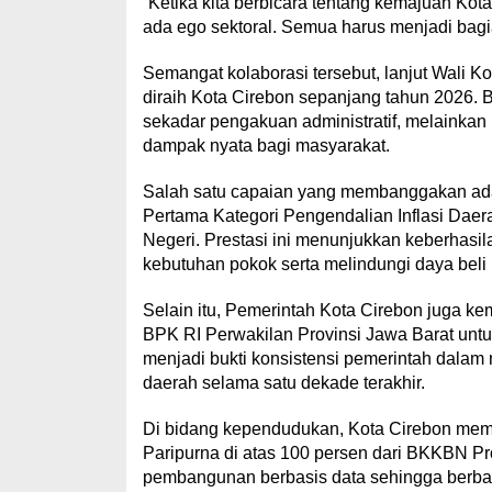
“Ketika kita berbicara tentang kemajuan Kota
ada ego sektoral. Semua harus menjadi bag
Semangat kolaborasi tersebut, lanjut Wali K
diraih Kota Cirebon sepanjang tahun 2026. 
sekadar pengakuan administratif, melainkan
dampak nyata bagi masyarakat.
Salah satu capaian yang membanggakan ada
Pertama Kategori Pengendalian Inflasi Daer
Negeri. Prestasi ini menunjukkan keberhasil
kebutuhan pokok serta melindungi daya beli
Selain itu, Pemerintah Kota Cirebon juga k
BPK RI Perwakilan Provinsi Jawa Barat untuk
menjadi bukti konsistensi pemerintah dalam
daerah selama satu dekade terakhir.
Di bidang kependudukan, Kota Cirebon m
Paripurna di atas 100 persen dari BKKBN Pr
pembangunan berbasis data sehingga berbag