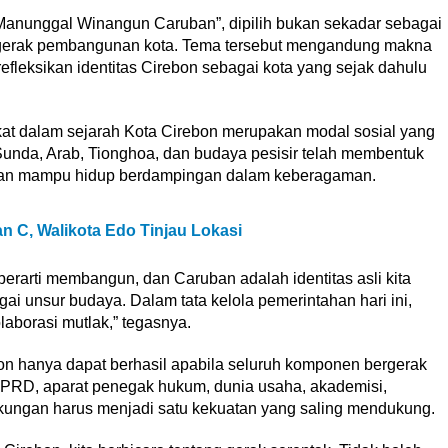
 “Manunggal Winangun Caruban”, dipilih bukan sekadar sebagai
h gerak pembangunan kota. Tema tersebut mengandung makna
leksikan identitas Cirebon sebagai kota yang sejak dahulu
kat dalam sejarah Kota Cirebon merupakan modal sosial yang
unda, Arab, Tionghoa, dan budaya pesisir telah membentuk
f, dan mampu hidup berdampingan dalam keberagaman.
an C, Walikota Edo Tinjau Lokasi
rarti membangun, dan Caruban adalah identitas asli kita
gai unsur budaya. Dalam tata kelola pemerintahan hari ini,
borasi mutlak,” tegasnya.
 hanya dapat berhasil apabila seluruh komponen bergerak
DPRD, aparat penegak hukum, dunia usaha, akademisi,
ngkungan harus menjadi satu kekuatan yang saling mendukung.