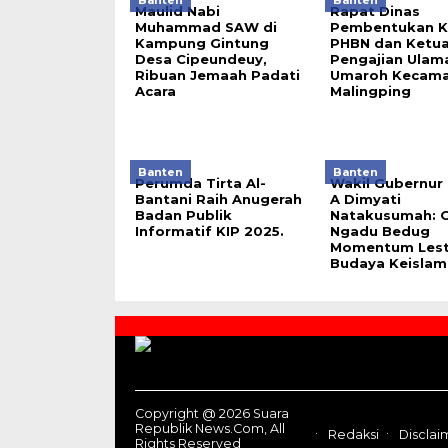
Banten
Banten
Maulid Nabi
Rapat Dinas
Muhammad SAW di
Pembentukan K
Kampung Gintung
PHBN dan Ketu
Desa Cipeundeuy,
Pengajian Ulam
Ribuan Jemaah Padati
Umaroh Kecam
Acara
Malingping
Banten
Banten
Perumda Tirta Al-
Wakil Gubernur
Bantani Raih Anugerah
A Dimyati
Badan Publik
Natakusumah: 
Informatif KIP 2025.
Ngadu Bedug
Momentum Lest
Budaya Keislam
Contact
Us
Copyright @ 2026 Suara
Republik News.Com, All
Redaksi
Disclai
Rights Reserved