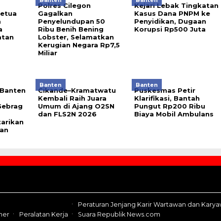
Banten
Banten
Polres Cilegon
Kejari Lebak Tingkatan
etua
Gagalkan
Kasus Dana PNPM ke
a
Penyelundupan 50
Penyidikan, Dugaan
a
Ribu Benih Bening
Korupsi Rp500 Juta
atan
Lobster, Selamatkan
Kerugian Negara Rp7,5
Miliar
Banten
Banten
 Banten
Cikande–Kramatwatu
Puskesmas Petir
Kembali Raih Juara
Klarifikasi, Bantah
Gebrag
Umum di Ajang O2SN
Pungut Rp200 Ribu
dan FLS2N 2026
Biaya Mobil Ambulans
arikan
an
Peraturan Jenjang Karir Wartawan dan Kary
mer
Peralatan Kerja
Suara Republik News.com