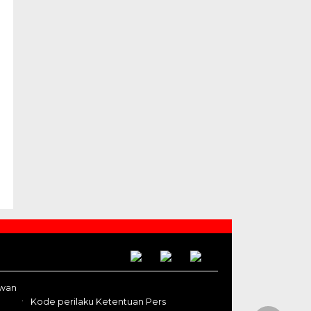
awan
Kode perilaku Ketentuan Pers