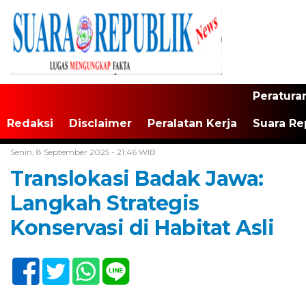
Peratura
Redaksi
Disclaimer
Peralatan Kerja
Suara Re
Home /
Banten
Senin, 8 September 2025 - 21:46 WIB
Translokasi Badak Jawa:
Langkah Strategis
Konservasi di Habitat Asli