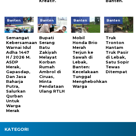
Kreatif.
Banten.
Banten
Banten
Banten
Banten
Semangat
Bupati
Mobil
Truk
Kebersamaan
Serang
Honda Brio
Tronton
Warnai Idul
Ratu
Merah
Hantam
Adha 1447
Zakiyah
Terjun ke
Truk Pasir
H / 2026 M.
Melayat
Sawah di
di Lebak,
ASDP
Korban
Lebak,
Satu Sopir
Merak,
Rumah
Banten:
Tewas
Gapasdap,
Ambrol di
Kecelakaan
Ditempat
Dan Jasa
Ciruas,
Tunggal
Raharja
Minta
Menghebohkan
Putra,
Pendataan
Warga
Salurkan
Ulang RTLH
Qurban
Untuk
Warga
Merak
KATEGORI