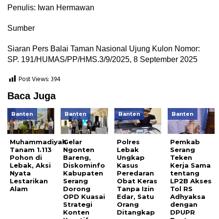
Penulis: Iwan Hermawan
Sumber
Siaran Pers Balai Taman Nasional Ujung Kulon Nomor:
SP. 191/HUMAS/PP/HMS.3/9/2025, 8 September 2025
Post Views:
394
Baca Juga
Banten
Banten
Banten
Banten
Muhammadiyah
Gelar
Polres
Pemkab
Tanam 1.113
Ngonten
Lebak
Serang
Pohon di
Bareng,
Ungkap
Teken
Lebak, Aksi
Diskominfo
Kasus
Kerja Sama
Nyata
Kabupaten
Peredaran
tentang
Lestarikan
Serang
Obat Keras
LP2B Akses
Alam
Dorong
Tanpa Izin
Tol RS
OPD Kuasai
Edar, Satu
Adhyaksa
Strategi
Orang
dengan
Konten
Ditangkap
DPUPR