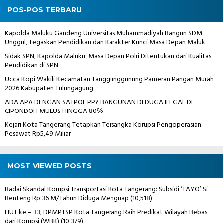
POS-POS TERBARU
Kapolda Maluku Gandeng Universitas Muhammadiyah Bangun SDM
Unggul, Tegaskan Pendidikan dan Karakter Kunci Masa Depan Maluk
Sidak SPN, Kapolda Maluku: Masa Depan Polri Ditentukan dari Kualitas
Pendidikan di SPN
Ucca Kopi Wakili Kecamatan Tanggunggunung Pameran Pangan Murah
2026 Kabupaten Tulungagung
ADA APA DENGAN SATPOL PP? BANGUNAN DI DUGA ILEGAL DI
CIPONDOH MULUS HINGGA 80℅
Kejari Kota Tangerang Tetapkan Tersangka Korupsi Pengoperasian
Pesawat Rp5,49 Miliar
MOST VIEWED POSTS
Badai Skandal Korupsi Transportasi Kota Tangerang: Subsidi ‘TAYO’ Si
Benteng Rp 36 M/Tahun Diduga Menguap
(10,518)
HUT ke – 33, DPMPTSP Kota Tangerang Raih Predikat Wilayah Bebas
dari Korupsi (WBK)
(10,379)