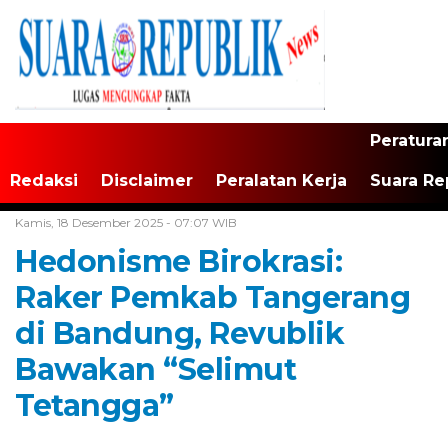
Peratura
Redaksi
Disclaimer
Peralatan Kerja
Suara Re
Home /
Tangerang Raya
Kamis, 18 Desember 2025 - 07:07 WIB
Hedonisme Birokrasi:
Raker Pemkab Tangerang
di Bandung, Revublik
Bawakan “Selimut
Tetangga”