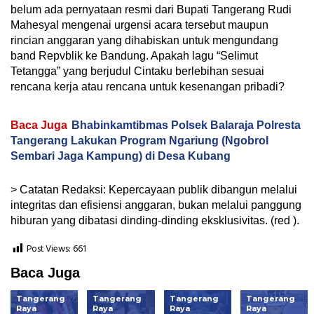
belum ada pernyataan resmi dari Bupati Tangerang Rudi
Mahesyal mengenai urgensi acara tersebut maupun
rincian anggaran yang dihabiskan untuk mengundang
band Repvblik ke Bandung. Apakah lagu “Selimut
Tetangga” yang berjudul Cintaku berlebihan sesuai
rencana kerja atau rencana untuk kesenangan pribadi?
Baca Juga
Bhabinkamtibmas Polsek Balaraja Polresta
Tangerang Lakukan Program Ngariung (Ngobrol
Sembari Jaga Kampung) di Desa Kubang
> Catatan Redaksi: Kepercayaan publik dibangun melalui
integritas dan efisiensi anggaran, bukan melalui panggung
hiburan yang dibatasi dinding-dinding eksklusivitas. (red ).
Post Views:
661
Baca Juga
Tangerang
Tangerang
Tangerang
Tangerang
Raya
Raya
Raya
Raya