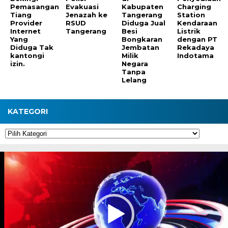
Pemasangan
Evakuasi
Kabupaten
Charging
Tiang
Jenazah ke
Tangerang
Station
Provider
RSUD
Diduga Jual
Kendaraan
Internet
Tangerang
Besi
Listrik
Yang
Bongkaran
dengan PT
Diduga Tak
Jembatan
Rekadaya
kantongi
Milik
Indotama
izin.
Negara
Tanpa
Lelang
KATEGORI
Kategori
Pemutar
Video