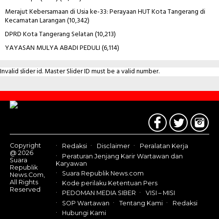
Merajut Kebersamaan di Usia ke-33: Perayaan HUT Kota Tangerang di
Kecamatan Larangan
(10,342)
DPRD Kota Tangerang Selatan
(10,213)
YAYASAN MULYA ABADI PEDULI
(6,114)
Invalid slider id. Master Slider ID must be a valid number.
Contact
Us
Copyright
Redaksi
Disclaimer
Peralatan Kerja
@ 2026
Peraturan Jenjang Karir Wartawan dan
Suara
Karyawan
Republik
Suara Republik News.com
News.Com,
All Rights
Kode perilaku Ketentuan Pers
Reserved
PEDOMAN MEDIA SIBER
VISI – MISI
SOP Wartawan
Tentang Kami
Redaksi
Hubungi Kami