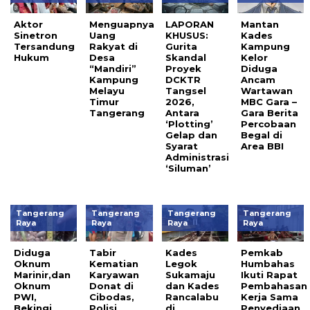
Aktor
Menguapnya
LAPORAN
Mantan
Sinetron
Uang
KHUSUS:
Kades
Tersandung
Rakyat di
Gurita
Kampung
Hukum
Desa
Skandal
Kelor
“Mandiri”
Proyek
Diduga
Kampung
DCKTR
Ancam
Melayu
Tangsel
Wartawan
Timur
2026,
MBC Gara –
Tangerang
Antara
Gara Berita
‘Plotting’
Percobaan
Gelap dan
Begal di
Syarat
Area BBI
Administrasi
‘Siluman’
Tangerang
Tangerang
Tangerang
Tangerang
Raya
Raya
Raya
Raya
Diduga
Tabir
Kades
Pemkab
Oknum
Kematian
Legok
Humbahas
Marinir,dan
Karyawan
Sukamaju
Ikuti Rapat
Oknum
Donat di
dan Kades
Pembahasan
PWI,
Cibodas,
Rancalabu
Kerja Sama
Bekingi
Polisi
di
Penyediaan