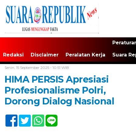
Peratura
Redaksi
Disclaimer
Peralatan Kerja
Suara Re
Home /
Jakarta
Senin, 15 September 2025 - 10:51 WIB
HIMA PERSIS Apresiasi
Profesionalisme Polri,
Dorong Dialog Nasional