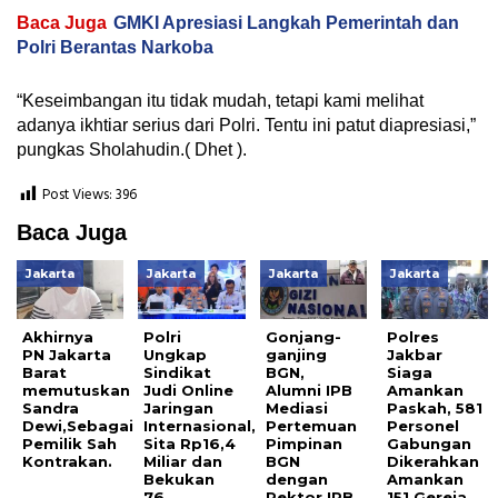
Baca Juga
GMKI Apresiasi Langkah Pemerintah dan
Polri Berantas Narkoba
“Keseimbangan itu tidak mudah, tetapi kami melihat
adanya ikhtiar serius dari Polri. Tentu ini patut diapresiasi,”
pungkas Sholahudin.( Dhet ).
Post Views:
396
Baca Juga
Jakarta
Jakarta
Jakarta
Jakarta
Akhirnya
Polri
Gonjang-
Polres
PN Jakarta
Ungkap
ganjing
Jakbar
Barat
Sindikat
BGN,
Siaga
memutuskan
Judi Online
Alumni IPB
Amankan
Sandra
Jaringan
Mediasi
Paskah, 581
Dewi,Sebagai
Internasional,
Pertemuan
Personel
Pemilik Sah
Sita Rp16,4
Pimpinan
Gabungan
Kontrakan.
Miliar dan
BGN
Dikerahkan
Bekukan
dengan
Amankan
76
Rektor IPB
151 Gereja