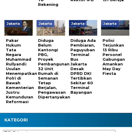
Rekening
Jakarta
Jakarta
Jakarta
Jakarta
Pakar
Diduga
Diduga Ada
Polisi
Hukum
Belum
Pembiaran,
Terjunkan
Tata
Kantongi
Paguyuban
13 Ribu
Negara
PBG,
Terminal
Personel
Muhammad
Proyek
Bus
Gabungan
Rullyandi:
Pembangunan
Jakarta
Amankan
Usulan
32 Unit
Desak
May Day
Menempatkan
Rumah di
DPRD DKI
Fiesta
Polri di
Semanan
Tertibkan
Bawah
Tetap
Sekitar 60
Kementerian
Berjalan,
Terminal
Justru
Pengawasan
Bayangan
Kemunduran
Dipertanyakan
Reformasi
KATEGORI