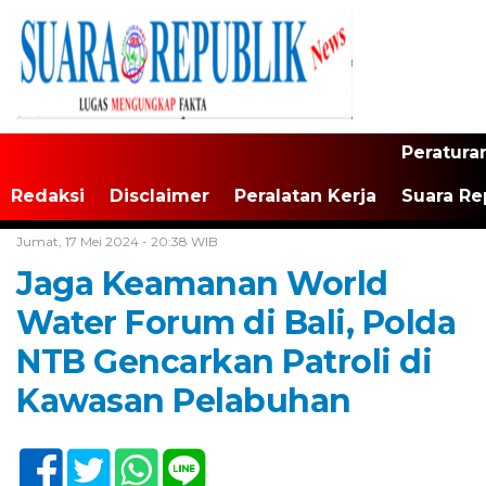
Peratura
Redaksi
Disclaimer
Peralatan Kerja
Suara Re
Home /
Tak Berkategori
Jumat, 17 Mei 2024 - 20:38 WIB
Jaga Keamanan World
Water Forum di Bali, Polda
NTB Gencarkan Patroli di
Kawasan Pelabuhan