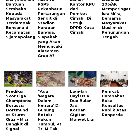
Bantuan
PSPS
Kantor KPU
203/AK
Sembako
Pekanbaru:
dari
Memperingat
Kepada
Pertarungan
Pemkot
Isra Mi’raj
Masyarakat
Sengit di
Cimahi, Di
bersama
Terdampak
Stadion
Setuju
Masyarakat
Bencana di
Harapan
DPRD Kota
Muslim di
Kecamatan
Bangsa,
Cimahi
Pegunungan
Sijamapolang
Siapakah
Tengah
yang Akan
Memuncaki
Klasemen
Grup A?
Prediksi
“Ada
Lagi-lagi
Pemkab
Skor Liga
‘Negara
Bayi Usia
Humbahas
Champions:
Dalam
Dua Bulan
Buka
Borussia
Negara’ Di
Jadi
Konsultasi
Dortmund
Gunung
Korban
Publik Atas
vs Sturm
Botak:
Gigitan
Ranperda
Graz – Misi
Hukum
Monyet Liar
Bangkit di
Tumpul, Pt.
Signal
Tri M Tak