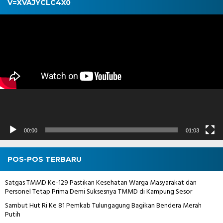
V=XVAJYCLC4X0
Pemutar
Video
00:00
01:03
POS-POS TERBARU
Satgas TMMD Ke-129 Pastikan Kesehatan Warga Masyarakat dan
Personel Tetap Prima Demi Suksesnya TMMD di Kampung Sesor
Sambut Hut Ri Ke 81 Pemkab Tulungagung Bagikan Bendera Merah
Putih