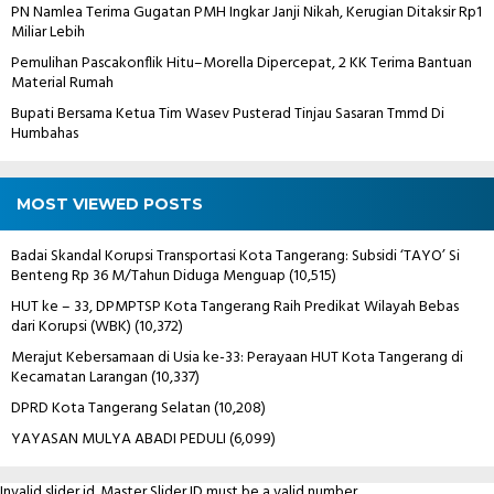
PN Namlea Terima Gugatan PMH Ingkar Janji Nikah, Kerugian Ditaksir Rp1
Miliar Lebih
Pemulihan Pascakonflik Hitu–Morella Dipercepat, 2 KK Terima Bantuan
Material Rumah
Bupati Bersama Ketua Tim Wasev Pusterad Tinjau Sasaran Tmmd Di
Humbahas
MOST VIEWED POSTS
Badai Skandal Korupsi Transportasi Kota Tangerang: Subsidi ‘TAYO’ Si
Benteng Rp 36 M/Tahun Diduga Menguap
(10,515)
HUT ke – 33, DPMPTSP Kota Tangerang Raih Predikat Wilayah Bebas
dari Korupsi (WBK)
(10,372)
Merajut Kebersamaan di Usia ke-33: Perayaan HUT Kota Tangerang di
Kecamatan Larangan
(10,337)
DPRD Kota Tangerang Selatan
(10,208)
YAYASAN MULYA ABADI PEDULI
(6,099)
Invalid slider id. Master Slider ID must be a valid number.