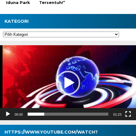
Iduna Park
Tersentuh!”
KATEGORI
Kategori
Pemutar
Video
00:00
01:23
HTTPS://WWW.YOUTUBE.COM/WATCH?