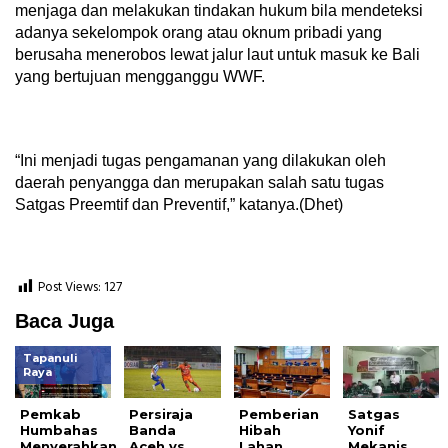
menjaga dan melakukan tindakan hukum bila mendeteksi
adanya sekelompok orang atau oknum pribadi yang
berusaha menerobos lewat jalur laut untuk masuk ke Bali
yang bertujuan mengganggu WWF.
“Ini menjadi tugas pengamanan yang dilakukan oleh
daerah penyangga dan merupakan salah satu tugas
Satgas Preemtif dan Preventif,” katanya.(Dhet)
Post Views:
127
Baca Juga
Tapanuli
Raya
Pemkab
Persiraja
Pemberian
Satgas
Humbahas
Banda
Hibah
Yonif
Menyerahkan
Aceh vs
Lahan
Mekanis