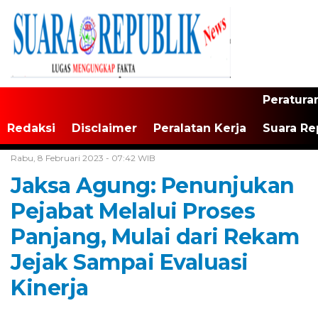
Peratura
Redaksi
Disclaimer
Peralatan Kerja
Suara Re
Home /
Tak Berkategori
Rabu, 8 Februari 2023 - 07:42 WIB
Jaksa Agung: Penunjukan
Pejabat Melalui Proses
Panjang, Mulai dari Rekam
Jejak Sampai Evaluasi
Kinerja