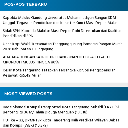
POS-POS TERBARU
Kapolda Maluku Gandeng Universitas Muhammadiyah Bangun SDM
Unggul, Tegaskan Pendidikan dan Karakter Kunci Masa Depan Maluk
Sidak SPN, Kapolda Maluku: Masa Depan Polri Ditentukan dari Kualitas
Pendidikan di SPN
Ucca Kopi Wakili Kecamatan Tanggunggunung Pameran Pangan Murah
2026 Kabupaten Tulungagung
ADA APA DENGAN SATPOL PP? BANGUNAN DI DUGA ILEGAL DI
CIPONDOH MULUS HINGGA 80℅
Kejari Kota Tangerang Tetapkan Tersangka Korupsi Pengoperasian
Pesawat Rp5,49 Miliar
MOST VIEWED POSTS
Badai Skandal Korupsi Transportasi Kota Tangerang: Subsidi ‘TAYO’ Si
Benteng Rp 36 M/Tahun Diduga Menguap
(10,518)
HUT ke – 33, DPMPTSP Kota Tangerang Raih Predikat Wilayah Bebas
dari Korupsi (WBK)
(10,379)