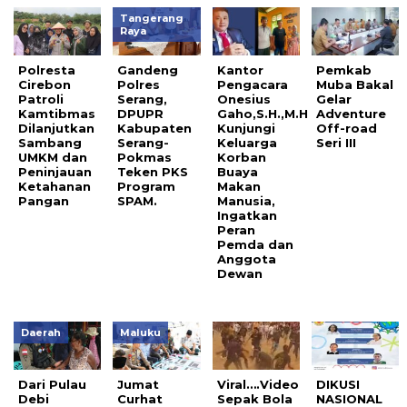
Tangerang
Raya
Polresta
Gandeng
Kantor
Pemkab
Cirebon
Polres
Pengacara
Muba Bakal
Patroli
Serang,
Onesius
Gelar
Kamtibmas
DPUPR
Gaho,S.H.,M.H
Adventure
Dilanjutkan
Kabupaten
Kunjungi
Off-road
Sambang
Serang-
Keluarga
Seri III
UMKM dan
Pokmas
Korban
Peninjauan
Teken PKS
Buaya
Ketahanan
Program
Makan
Pangan
SPAM.
Manusia,
Ingatkan
Peran
Pemda dan
Anggota
Dewan
Daerah
Maluku
Dari Pulau
Jumat
Viral….Video
DIKUSI
Debi
Curhat
Sepak Bola
NASIONAL