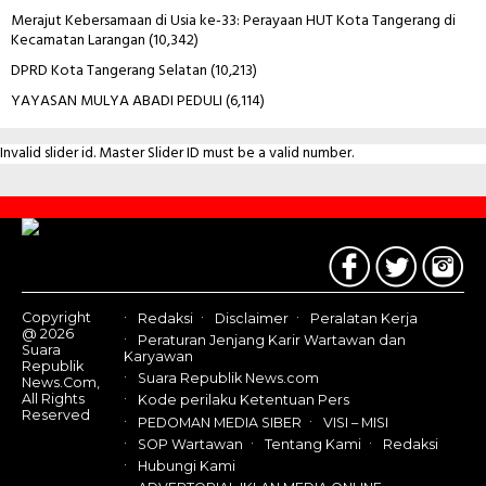
Merajut Kebersamaan di Usia ke-33: Perayaan HUT Kota Tangerang di
Kecamatan Larangan
(10,342)
DPRD Kota Tangerang Selatan
(10,213)
YAYASAN MULYA ABADI PEDULI
(6,114)
Invalid slider id. Master Slider ID must be a valid number.
Contact
Us
Copyright
Redaksi
Disclaimer
Peralatan Kerja
@ 2026
Peraturan Jenjang Karir Wartawan dan
Suara
Karyawan
Republik
Suara Republik News.com
News.Com,
All Rights
Kode perilaku Ketentuan Pers
Reserved
PEDOMAN MEDIA SIBER
VISI – MISI
SOP Wartawan
Tentang Kami
Redaksi
Hubungi Kami