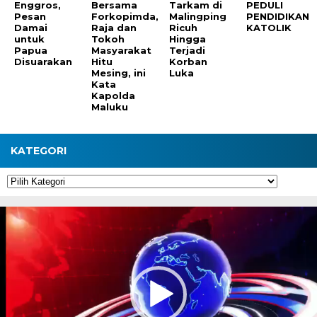
Enggros,
Bersama
Tarkam di
PEDULI
Pesan
Forkopimda,
Malingping
PENDIDIKAN
Damai
Raja dan
Ricuh
KATOLIK
untuk
Tokoh
Hingga
Papua
Masyarakat
Terjadi
Disuarakan
Hitu
Korban
Mesing, ini
Luka
Kata
Kapolda
Maluku
KATEGORI
Kategori
Pemutar
Video