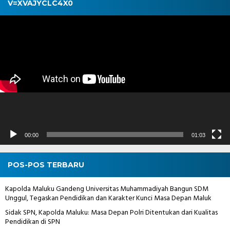
V=XVAJYCLC4X0
Pemutar
Video
00:00
01:03
POS-POS TERBARU
Kapolda Maluku Gandeng Universitas Muhammadiyah Bangun SDM
Unggul, Tegaskan Pendidikan dan Karakter Kunci Masa Depan Maluk
Sidak SPN, Kapolda Maluku: Masa Depan Polri Ditentukan dari Kualitas
Pendidikan di SPN