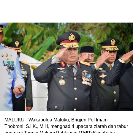
MALUKU– Wakapolda Maluku, Brigjen Pol Imam
Thobroni, S.I.K., M.H, menghadiri upacara ziarah dan tabur
bunga di Taman Makam Pahlawan (TMP) Kapahaha