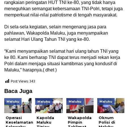
rangkaian peringatan HUT TNI ke-80, yang tidak hanya
meneguhkan semangat kebersamaan TNI-Polri, tetapi juga
memperkuat nilai-nilai patriotisme di tengah masyarakat.
Di sela-sela kegiatan, selain mengenang jasa para
pahlawan, Wakapolda Maluku, juga menyampaikan
selamat Hari Ulang Tahun TNI yang ke-80.
“Kami menyampaikan selamat hari ulang tahun TNI yang
ke 80. Kami berharap TNI dapat terus menjadi rekan kerja
Polri dalam menjaga situasi kamtibmas yang kondusif di
Maluku,” harapnya.( dhet )
Post Views:
343
Baca Juga
Maluku
Maluku
Maluku
Maluku
Operasi
Kapolda
Wakapolda
Oknum
Keselamatan
Maluku
Pimpin
Polisi di
Salawaku
Tinjau
Taklimat
Maluku