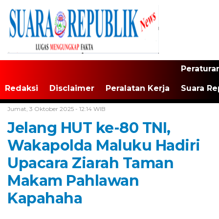
Peratura
Redaksi
Disclaimer
Peralatan Kerja
Suara Re
Home /
Maluku
Jumat, 3 Oktober 2025 - 12:14 WIB
Jelang HUT ke-80 TNI,
Wakapolda Maluku Hadiri
Upacara Ziarah Taman
Makam Pahlawan
Kapahaha