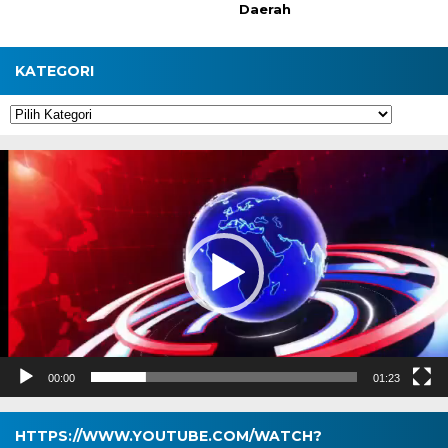
Daerah
KATEGORI
Kategori
Pemutar
Video
00:00
01:23
HTTPS://WWW.YOUTUBE.COM/WATCH?