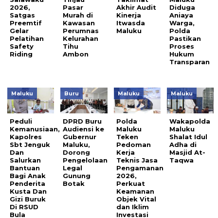
2026,
Pasar
Akhir Audit
Diduga
Satgas
Murah di
Kinerja
Aniaya
Preemtif
Kawasan
Itwasda
Warga,
Gelar
Perumnas
Maluku
Polda
Pelatihan
Kelurahan
Pastikan
Safety
Tihu
Proses
Riding
Ambon
Hukum
Transparan
Maluku
Buru
Maluku
Maluku
Peduli
DPRD Buru
Polda
Wakapolda
Kemanusiaan,
Audiensi ke
Maluku
Maluku
Kapolres
Gubernur
Teken
Shalat Idul
Sbt Jenguk
Maluku,
Pedoman
Adha di
Dan
Dorong
Kerja
Masjid At-
Salurkan
Pengelolaan
Teknis Jasa
Taqwa
Bantuan
Legal
Pengamanan
Bagi Anak
Gunung
2026,
Penderita
Botak
Perkuat
Kusta Dan
Keamanan
Gizi Buruk
Objek Vital
Di RSUD
dan Iklim
Bula
Investasi