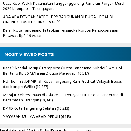
Ucca Kopi Wakili Kecamatan Tanggunggunung Pameran Pangan Murah
2026 Kabupaten Tulungagung
ADA APA DENGAN SATPOL PP? BANGUNAN DI DUGA ILEGAL DI
CIPONDOH MULUS HINGGA 80℅
Kejari Kota Tangerang Tetapkan Tersangka Korupsi Pengoperasian
Pesawat Rp5,49 Miliar
MOST VIEWED POSTS
Badai Skandal Korupsi Transportasi Kota Tangerang: Subsidi ‘TAYO’ Si
Benteng Rp 36 M/Tahun Diduga Menguap
(10,517)
HUT ke – 33, DPMPTSP Kota Tangerang Raih Predikat Wilayah Bebas
dari Korupsi (WBK)
(10,377)
Merajut Kebersamaan di Usia ke-33: Perayaan HUT Kota Tangerang di
Kecamatan Larangan
(10,341)
DPRD Kota Tangerang Selatan
(10,213)
YAYASAN MULYA ABADI PEDULI
(6,113)
Invalid slider id. Master Slider ID must be a valid number.