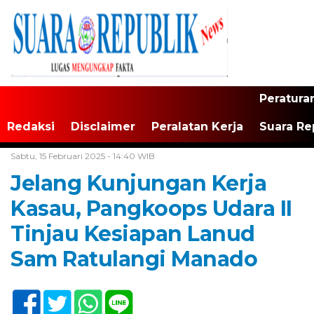
Peratura
Redaksi
Disclaimer
Peralatan Kerja
Suara Re
Home /
Tak Berkategori
Sabtu, 15 Februari 2025 - 14:40 WIB
Jelang Kunjungan Kerja
Kasau, Pangkoops Udara II
Tinjau Kesiapan Lanud
Sam Ratulangi Manado