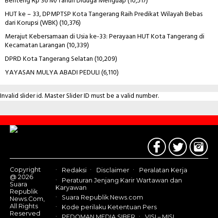
Benteng Rp 36 M/Tahun Diduga Menguap
(10,517)
HUT ke – 33, DPMPTSP Kota Tangerang Raih Predikat Wilayah Bebas
dari Korupsi (WBK)
(10,376)
Merajut Kebersamaan di Usia ke-33: Perayaan HUT Kota Tangerang di
Kecamatan Larangan
(10,339)
DPRD Kota Tangerang Selatan
(10,209)
YAYASAN MULYA ABADI PEDULI
(6,110)
Invalid slider id. Master Slider ID must be a valid number.
Contact
Us
Copyright
Redaksi
Disclaimer
Peralatan Kerja
@ 2026
Peraturan Jenjang Karir Wartawan dan
Suara
Karyawan
Republik
Suara Republik News.com
News.Com,
All Rights
Kode perilaku Ketentuan Pers
Reserved
PEDOMAN MEDIA SIBER
VISI – MISI