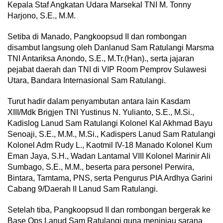
Kepala Staf Angkatan Udara Marsekal TNI M. Tonny
Harjono, S.E., M.M.
Setiba di Manado, Pangkoopsud II dan rombongan
disambut langsung oleh Danlanud Sam Ratulangi Marsma
TNI Antariksa Anondo, S.E., M.Tr.(Han)., serta jajaran
pejabat daerah dan TNI di VIP Room Pemprov Sulawesi
Utara, Bandara Internasional Sam Ratulangi.
Turut hadir dalam penyambutan antara lain Kasdam
XIII/Mdk Brigjen TNI Yustinus N. Yulianto, S.E., M.Si.,
Kadislog Lanud Sam Ratulangi Kolonel Kal Akhmad Bayu
Senoaji, S.E., M.M., M.Si., Kadispers Lanud Sam Ratulangi
Kolonel Adm Rudy L., Kaotmil IV-18 Manado Kolonel Kum
Eman Jaya, S.H., Wadan Lantamal VIII Kolonel Marinir Ali
Sumbago, S.E., M.M., beserta para personel Perwira,
Bintara, Tamtama, PNS, serta Pengurus PIA Ardhya Garini
Cabang 9/Daerah II Lanud Sam Ratulangi.
Setelah tiba, Pangkoopsud II dan rombongan bergerak ke
Base Ops Lanud Sam Ratulangi guna meninjau sarana