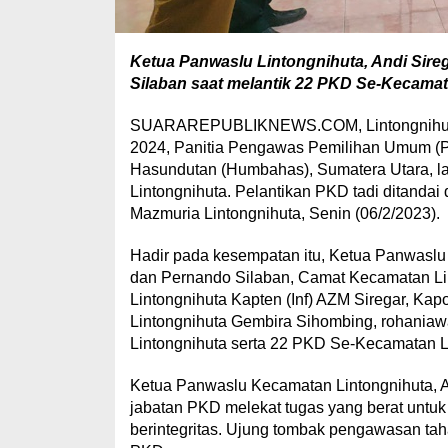
Ketua Panwaslu Lintongnihuta, Andi Sire
Silaban saat melantik 22 PKD Se-Kecamata
SUARAREPUBLIKNEWS.COM, Lintongnihuta –
2024, Panitia Pengawas Pemilihan Umum (
Hasundutan (Humbahas), Sumatera Utara, l
Lintongnihuta. Pelantikan PKD tadi ditanda
Mazmuria Lintongnihuta, Senin (06/2/2023).
Hadir pada kesempatan itu, Ketua Panwaslu 
dan Pernando Silaban, Camat Kecamatan Lin
Lintongnihuta Kapten (Inf) AZM Siregar, Ka
Lintongnihuta Gembira Sihombing, rohaniawa
Lintongnihuta serta 22 PKD Se-Kecamatan L
Ketua Panwaslu Kecamatan Lintongnihuta, 
jabatan PKD melekat tugas yang berat untu
berintegritas. Ujung tombak pengawasan tah