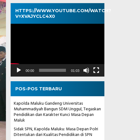
HTTPS://WWW.YOUTUBE.COM/WATCH?
V=XVAJYCLC4X0
Pemutar
Video
00:00
01:03
POS-POS TERBARU
Kapolda Maluku Gandeng Universitas
Muhammadiyah Bangun SDM Unggul, Tegaskan
Pendidikan dan Karakter Kunci Masa Depan
Maluk
Sidak SPN, Kapolda Maluku: Masa Depan Polri
Ditentukan dari Kualitas Pendidikan di SPN