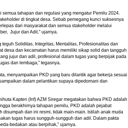
mi semua tahapan dan regulasi yang mengatur Pemilu 2024.
takeholder di tingkat desa. Sebab pemegang kunci suksesnya
erlepas dari masyarakat dan semua stakeholder melalui
er, Jujur dan Adil,” ujarnya.
h Soliditas, Integritas, Mentalitas, Profesionalitas dan
at desa dan kecamatan harus memiliki sikap solid dan tangguh
yang jujur dan adil, profesional dalam tugas yang berpijak pada
 tugas dan lembaga,” tegasnya.
ta, menyampaikan PKD yang baru dilantik agar bekerja sesuai
 disampaikan dalam pelantikan supaya dipedomani dan
nihuta Kapten (Inf) AZM Siregar megatakan bahwa PKD adalah
hingga berakhirnya tahapan pemilu, PKD adalah pejabat
h disumpah dan ini resmi, tidak main-main. Istilah anak muda
nakan tugas harus sungguh-sungguh dan adil. Dalam pakta
mbeda-bedakan atau berpihak,” ujarnya.