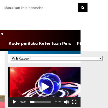
an
Kode perilaku Ketentuan Pers
PEDOMAN MEDI
KATEGORI
Kategori
Pemutar
Video
00:00
01:23