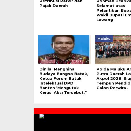
Retribusi Parkir dan
Rohman Ucapk
Pajak Daerah
Selamat atas
Pelantikan Bupa
Wakil Bupati E
Lawang
Maluku
Dinilai Menghina
Polda Maluku An
Budaya Bangso Batak,
Putra Daerah Lo
Ketua Forum Batak
Akpol 2026, Sia
Intelektual DPD
Tempuh Pendid
Banten ‘Mengutuk
Calon Perwira .
Keras’ Aksi Tersebut.”
Contact
Us