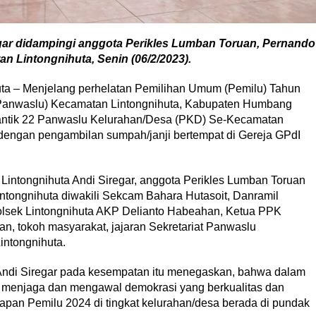
gar didampingi anggota Perikles Lumban Toruan, Pernando
n Lintongnihuta, Senin (06/2/2023).
 Menjelang perhelatan Pemilihan Umum (Pemilu) Tahun
Panwaslu) Kecamatan Lintongnihuta, Kabupaten Humbang
antik 22 Panwaslu Kelurahan/Desa (PKD) Se-Kecamatan
i dengan pengambilan sumpah/janji bertempat di Gereja GPdI
Lintongnihuta Andi Siregar, anggota Perikles Lumban Toruan
tongnihuta diwakili Sekcam Bahara Hutasoit, Danramil
polsek Lintongnihuta AKP Delianto Habeahan, Ketua PPK
n, tokoh masyarakat, jajaran Sekretariat Panwaslu
intongnihuta.
Andi Siregar pada kesempatan itu menegaskan, bahwa dalam
k menjaga dan mengawal demokrasi yang berkualitas dan
apan Pemilu 2024 di tingkat kelurahan/desa berada di pundak