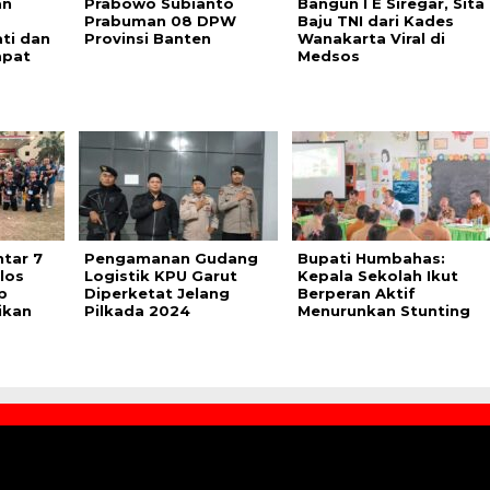
an
Prabowo Subianto
Bangun I E Siregar, Sita
Prabuman 08 DPW
Baju TNI dari Kades
ti dan
Provinsi Banten
Wanakarta Viral di
mpat
Medsos
tar 7
Pengamanan Gudang
Bupati Humbahas:
los
Logistik KPU Garut
Kepala Sekolah Ikut
p
Diperketat Jelang
Berperan Aktif
ikan
Pilkada 2024
Menurunkan Stunting