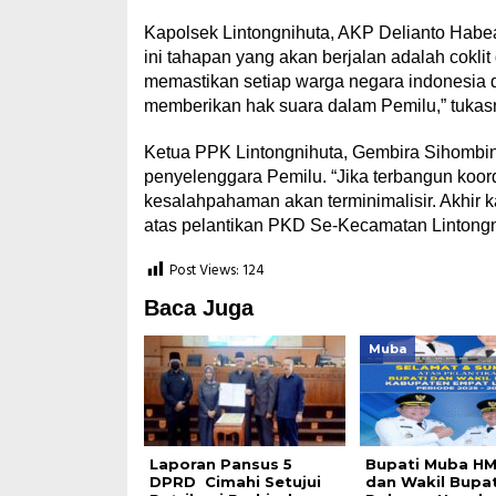
Kapolsek Lintongnihuta, AKP Delianto Habe
ini tahapan yang akan berjalan adalah coklit
memastikan setiap warga negara indonesia d
memberikan hak suara dalam Pemilu,” tukas
Ketua PPK Lintongnihuta, Gembira Sihombin
penyelenggara Pemilu. “Jika terbangun koor
kesalahpahaman akan terminimalisir. Akhir
atas pelantikan PKD Se-Kecamatan Lintongn
Post Views:
124
Baca Juga
Muba
Laporan Pansus 5
Bupati Muba HM
DPRD Cimahi Setujui
dan Wakil Bupat