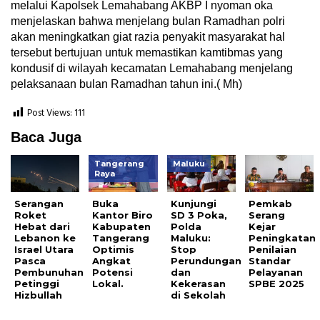
melalui Kapolsek Lemahabang AKBP I nyoman oka
menjelaskan bahwa menjelang bulan Ramadhan polri
akan meningkatkan giat razia penyakit masyarakat hal
tersebut bertujuan untuk memastikan kamtibmas yang
kondusif di wilayah kecamatan Lemahabang menjelang
pelaksanaan bulan Ramadhan tahun ini.( Mh)
Post Views:
111
Baca Juga
Tangerang
Maluku
Raya
Serangan
Buka
Kunjungi
Pemkab
Roket
Kantor Biro
SD 3 Poka,
Serang
Hebat dari
Kabupaten
Polda
Kejar
Lebanon ke
Tangerang
Maluku:
Peningkatan
Israel Utara
Optimis
Stop
Penilaian
Pasca
Angkat
Perundungan
Standar
Pembunuhan
Potensi
dan
Pelayanan
Petinggi
Lokal.
Kekerasan
SPBE 2025
Hizbullah
di Sekolah