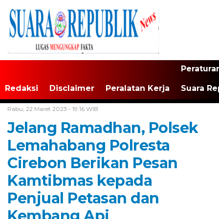
Peratura
Redaksi
Disclaimer
Peralatan Kerja
Suara Re
Home /
Tak Berkategori
Rabu, 22 Maret 2023 - 19:16 WIB
Jelang Ramadhan, Polsek
Lemahabang Polresta
Cirebon Berikan Pesan
Kamtibmas kepada
Penjual Petasan dan
Kembang Api