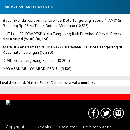
MOST VIEWED POSTS
Badai Skandal Korupsi Transportasi Kota Tangerang: Subsidi ‘TAYO’ Si
Benteng Rp 36 M/Tahun Diduga Menguap
(10,516)
HUT ke – 33, DPMPTSP Kota Tangerang Raih Predikat Wilayah Bebas
dari Korupsi (WBK)
(10,374)
Merajut Kebersamaan di Usia ke-33: Perayaan HUT Kota Tangerang di
Kecamatan Larangan
(10,339)
DPRD Kota Tangerang Selatan
(10,209)
YAYASAN MULYA ABADI PEDULI
(6,106)
Invalid slider id. Master Slider ID must be a valid number.
Contact
Us
Copyright
Redaksi
Disclaimer
Peralatan Kerja