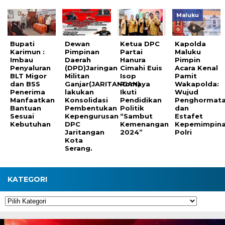
Maluku
Bupati
Dewan
Ketua DPC
Kapolda
Karimun :
Pimpinan
Partai
Maluku
Imbau
Daerah
Hanura
Pimpin
Penyaluran
(DPD)Jaringan
Cimahi Euis
Acara Kenal
BLT Migor
Militan
Isop
Pamit
dan BSS
Ganjar(JARITANGAN)
Romaya
Wakapolda:
Penerima
lakukan
Ikuti
Wujud
Manfaatkan
Konsolidasi
Pendidikan
Penghormat
Bantuan
Pembentukan
Politik
dan
Sesuai
Kepengurusan
“Sambut
Estafet
Kebutuhan
DPC
Kemenangan
Kepemimpin
Jaritangan
2024”
Polri
Kota
Serang.
KATEGORI
Kategori
Pemutar