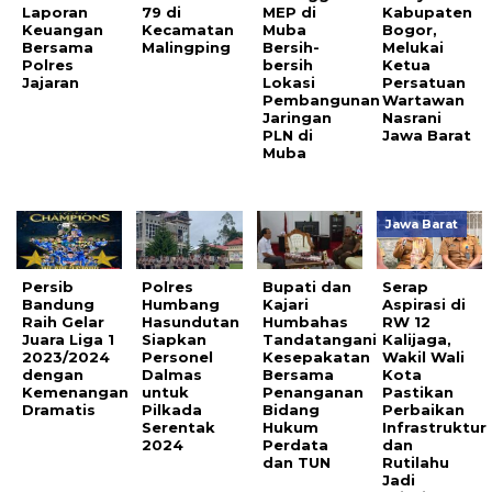
Laporan
79 di
MEP di
Kabupaten
Keuangan
Kecamatan
Muba
Bogor,
Bersama
Malingping
Bersih-
Melukai
Polres
bersih
Ketua
Jajaran
Lokasi
Persatuan
Pembangunan
Wartawan
Jaringan
Nasrani
PLN di
Jawa Barat
Muba
Jawa Barat
Persib
Polres
Bupati dan
Serap
Bandung
Humbang
Kajari
Aspirasi di
Raih Gelar
Hasundutan
Humbahas
RW 12
Juara Liga 1
Siapkan
Tandatangani
Kalijaga,
2023/2024
Personel
Kesepakatan
Wakil Wali
dengan
Dalmas
Bersama
Kota
Kemenangan
untuk
Penanganan
Pastikan
Dramatis
Pilkada
Bidang
Perbaikan
Serentak
Hukum
Infrastruktur
2024
Perdata
dan
dan TUN
Rutilahu
Jadi