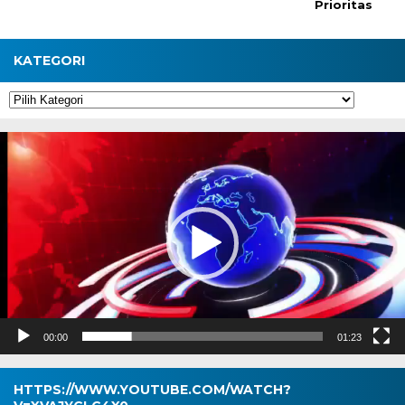
Prioritas
KATEGORI
Kategori
Pemutar
Video
00:00
01:23
HTTPS://WWW.YOUTUBE.COM/WATCH?