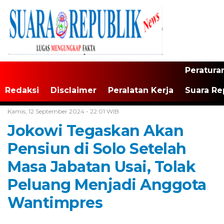
Peratura
Redaksi
Disclaimer
Peralatan Kerja
Suara Re
Home /
Tak Berkategori
Kamis, 12 September 2024 - 22:01 WIB
Jokowi Tegaskan Akan
Pensiun di Solo Setelah
Masa Jabatan Usai, Tolak
Peluang Menjadi Anggota
Wantimpres