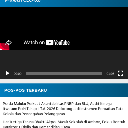
V=XVAJYCLC4X0
Pemutar
Video
00:00
01:03
POS-POS TERBARU
Polda Maluku Perkuat Akuntabilitas PNBP dan BLU, Audit Kinerja
Itwasum Polri Tahap II T.A. 2026 Didorong Jadi Instrumen Perbaikan Tata
Kelola dan Pencegahan Pelanggaran
Hari Ketiga Taruna Bhakti Akpol Masuk Sekolah di Ambon, Fokus Bentuk
Karakter, Disiplin dan Kemandirian Siswa