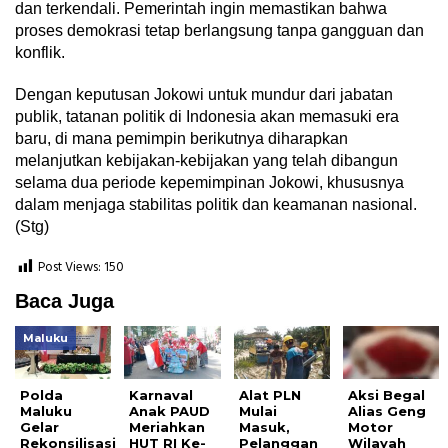
dan terkendali. Pemerintah ingin memastikan bahwa
proses demokrasi tetap berlangsung tanpa gangguan dan
konflik.
Dengan keputusan Jokowi untuk mundur dari jabatan
publik, tatanan politik di Indonesia akan memasuki era
baru, di mana pemimpin berikutnya diharapkan
melanjutkan kebijakan-kebijakan yang telah dibangun
selama dua periode kepemimpinan Jokowi, khususnya
dalam menjaga stabilitas politik dan keamanan nasional.
(Stg)
Post Views:
150
Baca Juga
Maluku
Polda
Karnaval
Alat PLN
Aksi Begal
Maluku
Anak PAUD
Mulai
Alias Geng
Gelar
Meriahkan
Masuk,
Motor
Rekonsilisasi
HUT RI Ke-
Pelanggan
Wilayah