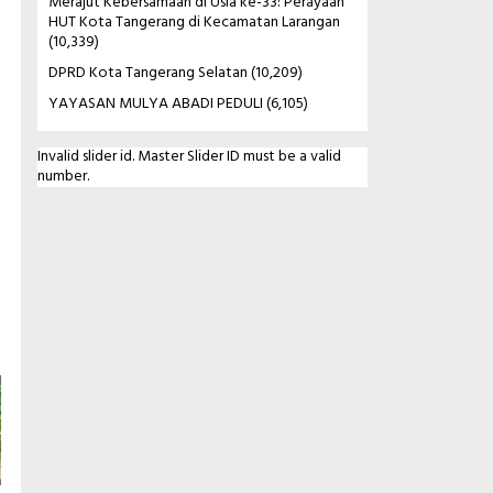
Merajut Kebersamaan di Usia ke-33: Perayaan
HUT Kota Tangerang di Kecamatan Larangan
(10,339)
DPRD Kota Tangerang Selatan
(10,209)
YAYASAN MULYA ABADI PEDULI
(6,105)
Invalid slider id. Master Slider ID must be a valid
number.