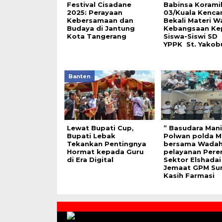
Festival Cisadane
Babinsa Koramil
2025: Perayaan
03/Kuala Kenca
Kebersamaan dan
Bekali Materi 
Budaya di Jantung
Kebangsaan Ke
Kota Tangerang
Siswa-Siswi SD
YPPK St. Yako
Banten
Lewat Bupati Cup,
” Basudara Mani
Bupati Lebak
Polwan polda M
Tekankan Pentingnya
bersama Wada
Hormat kepada Guru
pelayanan Per
di Era Digital
Sektor Elshadai
Jemaat GPM Su
Kasih Farmasi
Contact
Us