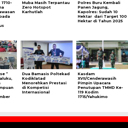
 1710-
Muba Masih Terpantau
Polres Buru Kembali
na
Zero Hotspot
Panen Jagung,
Wawasan
Karhutlah
Kapolres: Sudah 10
pada
Hektar dari Target 100
Hektar di Tahun 2025
bus
se ”
Dua Bamasis Poltekad
Kasdam
aluku,
Kodiklatad
XVII/Cenderawasih
h
Menorehkan Prestasi
Pimpin Upacara
empuan
di Kompetisi
Penutupan TMMD Ke-
Internasional
119 Kodim
mber
1715/Yahukimo