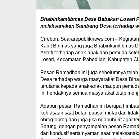
Bhabinkamtibmas Desa Babakan Losari Pol
melaksanakan Sambang Desa terhadap war
Cirebon, Suararepubliknews.com – Kegiata
Kanit Binmas yang juga Bhabinkamtibmas De
Asrofi terhadap anak-anak dan pemuda setel
Losari, Kecamatan Pabedilan, Kabupaten Cir
Pesan Ramadhan ini juga sebelumnya tela
Desa terhadap warga masyarakat Desa Bin
terutama kepada anak-anak maupun pemuda
ini hendaknya semua masyarakat tetap menj
Adapun pesan Ramadhan ini berupa himbauan
kebiasaan saat bulan puasa, mulai dari tidak
obrog-obrog dan juga jika ngabuburit agar t
Sarung, dengan penyampaian pesan Ramadhan
dan kondusif serta nyaman saat melaksanaka