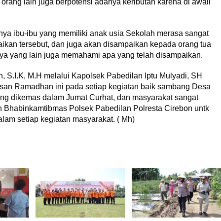
ang lain juga berpotensi adanya keributan karena di awali
a ibu-ibu yang memiliki anak usia Sekolah merasa sangat
ikan tersebut, dan juga akan disampaikan kepada orang tua
aya yang lain juga memahami apa yang telah disampaikan.
, S.I.K, M.H melalui Kapolsek Pabedilan Iptu Mulyadi, SH
san Ramadhan ini pada setiap kegiatan baik sambang Desa
ng dikemas dalam Jumat Curhat, dan masyarakat sangat
h Bhabinkamtibmas Polsek Pabedilan Polresta Cirebon untk
lam setiap kegiatan masyarakat. ( Mh)