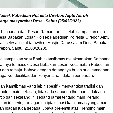
sek Pabedilan Polresta Cirebon Aiptu Asrofi
ga masyarakat Desa . Sabtu (25/03/2023).
n himbauan dan Pesan Ramadhan ini telah sampaikan oleh
sa Babakan Losari Polsek Pabedilan Polresta Cirebon Aiptu
ah selesai solat tarawih di Masjid Darussalam Desa Babakan
ebon. Sabtu (25/03/2023).
h disampaikan saat Bhabinkamtibmas melaksanakan Sambang
aannya termasuk Desa Babakan Losari Kecamatan Pabedilan
 dan remaja, bahwa dengan datangnya bulan suci ramadhan
aga Kondusifitas dan kenyamanan dalam beribadah.
 Kamtibmas yang lebih spesifik menyangkut tradisi dan
 boleh main petasan, tidak ada sahur on the road, tidak ada
ertib dan sekarang ini sedang ramai tentang main Perang
 ini bertujuan agar tercipta situasi kamtibmas yang aman
n ibadah juga sebagai upaya pre-emtif atas Trending main