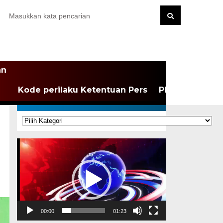
an
Kode perilaku Ketentuan Pers
PEDOMAN MEDI
KATEGORI
Kategori
Pemutar
Video
00:00
01:23