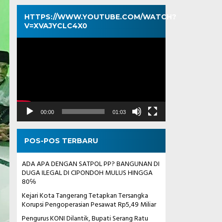
HTTPS://WWW.YOUTUBE.COM/WATCH?
V=XVAJYCLC4X0
Pemutar
Video
00:00
01:03
POS-POS TERBARU
ADA APA DENGAN SATPOL PP? BANGUNAN DI
DUGA ILEGAL DI CIPONDOH MULUS HINGGA
80℅
Kejari Kota Tangerang Tetapkan Tersangka
Korupsi Pengoperasian Pesawat Rp5,49 Miliar
Pengurus KONI Dilantik, Bupati Serang Ratu