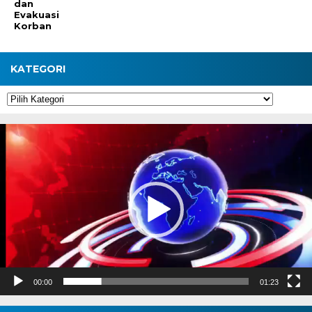
dan
Evakuasi
Korban
KATEGORI
Kategori
Pemutar
Video
00:00
01:23