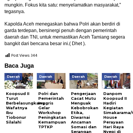
mungkin. Fokus kita satu: menyelamatkan masyarakat,”
tegasnya.
Kapolda Aceh menegaskan bahwa Polri akan berdiri di
garda terdepan, bersinergi penuh dengan pemerintah
daerah dan TNI, untuk memastikan Aceh Tamiang segera
bangkit dari bencana besar ini.( Dhet ).
Post Views:
344
Baca Juga
Daerah
Daerah
Daerah
Daerah
Koopsud II
Polri dan
Pengerjaan
Danpom
Turut
Pemerintah
Cacat Mutu
Koopsud II
Berbelasungkawa
Inggris
Menguak
Hadiri
Wafatnya
Gelar
Kebobrokan
Kegiatan
Ibu
Workshop
Etika,
Simakarama/
Tiobonur
Peningkatan
Diwarnai
House
Silalahi
Kemampuan
Ancaman
Perayaan
TPTKP
Somasi dan
Hari Raya
Serangan
Nyepi di