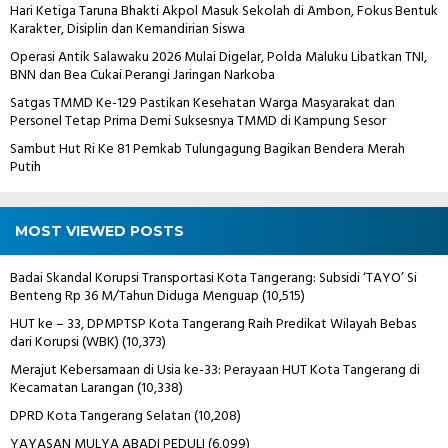
Hari Ketiga Taruna Bhakti Akpol Masuk Sekolah di Ambon, Fokus Bentuk
Karakter, Disiplin dan Kemandirian Siswa
Operasi Antik Salawaku 2026 Mulai Digelar, Polda Maluku Libatkan TNI,
BNN dan Bea Cukai Perangi Jaringan Narkoba
Satgas TMMD Ke-129 Pastikan Kesehatan Warga Masyarakat dan
Personel Tetap Prima Demi Suksesnya TMMD di Kampung Sesor
Sambut Hut Ri Ke 81 Pemkab Tulungagung Bagikan Bendera Merah
Putih
MOST VIEWED POSTS
Badai Skandal Korupsi Transportasi Kota Tangerang: Subsidi ‘TAYO’ Si
Benteng Rp 36 M/Tahun Diduga Menguap
(10,515)
HUT ke – 33, DPMPTSP Kota Tangerang Raih Predikat Wilayah Bebas
dari Korupsi (WBK)
(10,373)
Merajut Kebersamaan di Usia ke-33: Perayaan HUT Kota Tangerang di
Kecamatan Larangan
(10,338)
DPRD Kota Tangerang Selatan
(10,208)
YAYASAN MULYA ABADI PEDULI
(6,099)