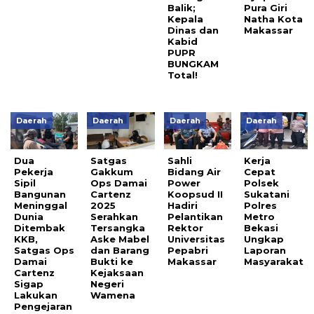
Balik;
Pura Giri
Kepala
Natha Kota
Dinas dan
Makassar
Kabid
PUPR
BUNGKAM
Total!
Daerah
Daerah
Daerah
Daerah
Dua
Satgas
Sahli
Kerja
Pekerja
Gakkum
Bidang Air
Cepat
Sipil
Ops Damai
Power
Polsek
Bangunan
Cartenz
Koopsud II
Sukatani
Meninggal
2025
Hadiri
Polres
Dunia
Serahkan
Pelantikan
Metro
Ditembak
Tersangka
Rektor
Bekasi
KKB,
Aske Mabel
Universitas
Ungkap
Satgas Ops
dan Barang
Pepabri
Laporan
Damai
Bukti ke
Makassar
Masyarakat
Cartenz
Kejaksaan
Sigap
Negeri
Lakukan
Wamena
Pengejaran