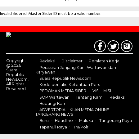
Invalid slider id. Master Slider ID must be a valid number.
Contact
Us
Copyright
Redaksi
Disclaimer
Peralatan Kerja
@ 2026
Peraturan Jenjang Karir Wartawan dan
Suara
Karyawan
Republik
Suara Republik News.com
News.Com,
All Rights
Kode perilaku Ketentuan Pers
Reserved
PEDOMAN MEDIA SIBER
VISI – MISI
SOP Wartawan
Tentang Kami
Redaksi
Hubungi Kami
ADVERTORIAL IKLAN MEDIA ONLINE
TANGERANG NEWS
Buru
Headline
Maluku
Tangerang Raya
Tapanuli Raya
TNI/Polri