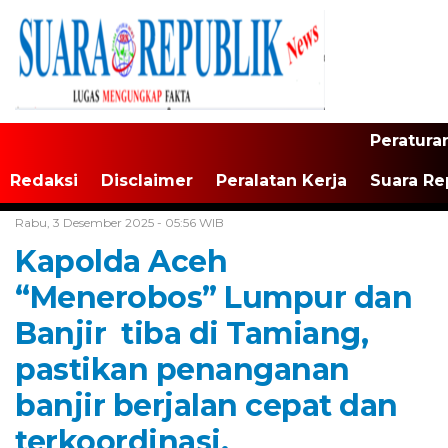
Peratura
Redaksi
Disclaimer
Peralatan Kerja
Suara Re
Home /
Daerah
Rabu, 3 Desember 2025 - 05:56 WIB
Kapolda Aceh
“Menerobos” Lumpur dan
Banjir tiba di Tamiang,
pastikan penanganan
banjir berjalan cepat dan
terkoordinasi.