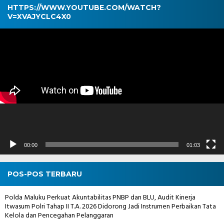
HTTPS://WWW.YOUTUBE.COM/WATCH?
V=XVAJYCLC4X0
Pemutar
Video
00:00
01:03
POS-POS TERBARU
Polda Maluku Perkuat Akuntabilitas PNBP dan BLU, Audit Kinerja
Itwasum Polri Tahap II T.A. 2026 Didorong Jadi Instrumen Perbaikan Tata
Kelola dan Pencegahan Pelanggaran