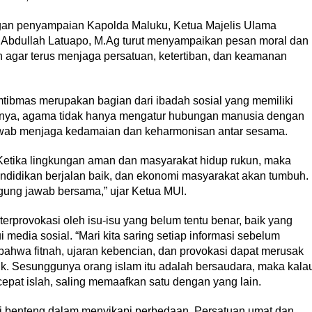
an penyampaian Kapolda Maluku, Ketua Majelis Ulama
i. Abdullah Latuapo, M.Ag turut menyampaikan pesan moral dan
agar terus menjaga persatuan, ketertiban, dan keamanan
bmas merupakan bagian dari ibadah sosial yang memiliki
rutnya, agama tidak hanya mengatur hubungan manusia dengan
jawab menjaga kedamaian dan keharmonisan antar sesama.
etika lingkungan aman dan masyarakat hidup rukun, maka
ndidikan berjalan baik, dan ekonomi masyarakat akan tumbuh.
gung jawab bersama,” ujar Ketua MUI.
rprovokasi oleh isu-isu yang belum tentu benar, baik yang
 media sosial. “Mari kita saring setiap informasi sebelum
hwa fitnah, ujaran kebencian, dan provokasi dapat merusak
ik. Sesunggunya orang islam itu adalah bersaudara, maka kala
epat islah, saling memaafkan satu dengan yang lain.
i benteng dalam menyikapi perbedaan. Persatuan umat dan