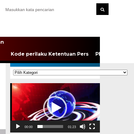
an
Kode perilaku Ketentuan Pers
PEDOMAN MEDI
KATEGORI
Kategori
Pemutar
Video
00:00
01:23