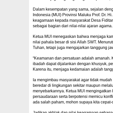
Dalam kesempatan yang sama, sejalan deng
Indonesia (MUI) Provinsi Maluku Prof. Dr. H
keagamaan kepada masyarakat Desa Fiditan 
sebagai bagian dari nilai-nilai ajaran agama.
Ketua MUI menegaskan bahwa menjaga kamti
nilai pahala besar di sisi Allah SWT. Menu
Tuhan, tetapi juga mengajarkan tanggung 
“Keamanan dan persatuan adalah amanah. K
ibadah dapat dijalankan dengan khusyuk, pe
Karena itu, menjaga kedamaian adalah tang
Ia mengimbau masyarakat agar tidak mudah te
beredar di lingkungan sekitar maupun melalui
menyebarkannya. Ketua MUI mengingatkan ba
persaudaraan serta berpotensi memicu konfl
ada salah paham, mohon supaya kita cepat-c
Jadikan akhlak dan nilai keagamaan sebaga