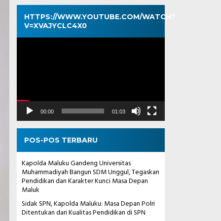
HTTPS://WWW.YOUTUBE.COM/WATCH?
V=XVAJYCLC4X0
Pemutar
Video
00:00
01:03
POS-POS TERBARU
Kapolda Maluku Gandeng Universitas
Muhammadiyah Bangun SDM Unggul, Tegaskan
Pendidikan dan Karakter Kunci Masa Depan
Maluk
Sidak SPN, Kapolda Maluku: Masa Depan Polri
Ditentukan dari Kualitas Pendidikan di SPN