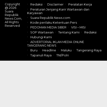
Copyright
Redaksi
Disclaimer
Peralatan Kerja
@ 2026
Peraturan Jenjang Karir Wartawan dan
Suara
Karyawan
Republik
Suara Republik News.com
News.Com,
All Rights
Kode perilaku Ketentuan Pers
Reserved
PEDOMAN MEDIA SIBER
VISI – MISI
SOP Wartawan
Tentang Kami
Redaksi
Hubungi Kami
ADVERTORIAL IKLAN MEDIA ONLINE
TANGERANG NEWS
Buru
Headline
Maluku
Tangerang Raya
Tapanuli Raya
TNI/Polri