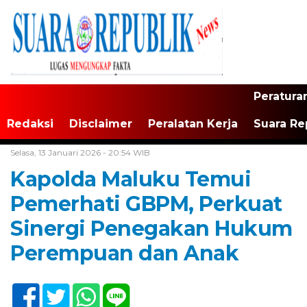
Peratura
Redaksi
Disclaimer
Peralatan Kerja
Suara Re
Home /
Maluku
Selasa, 13 Januari 2026 - 20:54 WIB
Kapolda Maluku Temui
Pemerhati GBPM, Perkuat
Sinergi Penegakan Hukum
Perempuan dan Anak