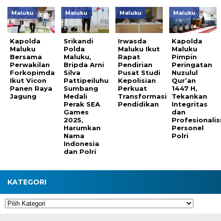
Maluku
Maluku
Maluku
Maluku
Kapolda
Srikandi
Irwasda
Kapolda
Maluku
Polda
Maluku Ikut
Maluku
Bersama
Maluku,
Rapat
Pimpin
Perwakilan
Bripda Arni
Pendirian
Peringatan
Forkopimda
Silva
Pusat Studi
Nuzulul
Ikut Vicon
Pattipeiluhu
Kepolisian
Qur’an
Panen Raya
Sumbang
Perkuat
1447 H,
Jagung
Medali
Transformasi
Tekankan
Perak SEA
Pendidikan
Integritas
Games
dan
2025,
Profesionali
Harumkan
Personel
Nama
Polri
Indonesia
dan Polri
KATEGORI
Kategori