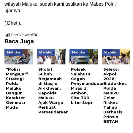
wilayah Maluku, sudah kami usulkan ke Mabes Polri,”
ujarnya.
( Dhet ).
Post Views:
674
Baca Juga
Maluku
Maluku
Maluku
Maluku
“Polisi
Sholat
Polsek
Seleksi
Mengajar”.
Subuh
Salahutu
Akpol
Strategi
Berjamaah
Cegah
2026,
Polda
di Masjid
Penyelundupan
Biddokkes
Maluku
Al-Ikhwan,
Miras di
Polda
Bangun
Kapolda
Ambon,
Maluku
Karakter
Maluku
Sita 300
Gelar
Generasi
Ajak Warga
Liter Sopi
Rikkes
Muda
Perkuat
Tahap I
Persaudaraan
Berbasis
Prinsip
BETAH