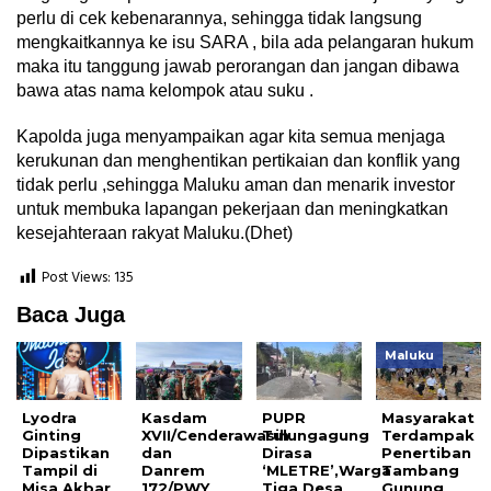
perlu di cek kebenarannya, sehingga tidak langsung
mengkaitkannya ke isu SARA , bila ada pelangaran hukum
maka itu tanggung jawab perorangan dan jangan dibawa
bawa atas nama kelompok atau suku .
Kapolda juga menyampaikan agar kita semua menjaga
kerukunan dan menghentikan pertikaian dan konflik yang
tidak perlu ,sehingga Maluku aman dan menarik investor
untuk membuka lapangan pekerjaan dan meningkatkan
kesejahteraan rakyat Maluku.(Dhet)
Post Views:
135
Baca Juga
Maluku
Lyodra
Kasdam
PUPR
Masyarakat
Ginting
XVII/Cenderawasih
Tulungagung
Terdampak
Dipastikan
dan
Dirasa
Penertiban
Tampil di
Danrem
‘MLETRE’,Warga
Tambang
Misa Akbar
172/PWY
Tiga Desa
Gunung