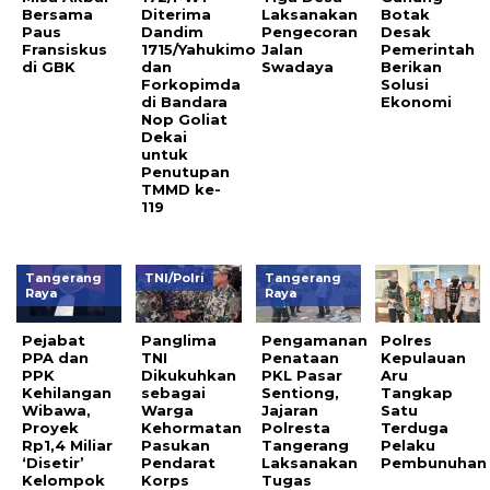
Bersama
Diterima
Laksanakan
Botak
Paus
Dandim
Pengecoran
Desak
Fransiskus
1715/Yahukimo
Jalan
Pemerintah
di GBK
dan
Swadaya
Berikan
Forkopimda
Solusi
di Bandara
Ekonomi
Nop Goliat
Dekai
untuk
Penutupan
TMMD ke-
119
Tangerang
TNI/Polri
Tangerang
Raya
Raya
Pejabat
Panglima
Pengamanan
Polres
PPA dan
TNI
Penataan
Kepulauan
PPK
Dikukuhkan
PKL Pasar
Aru
Kehilangan
sebagai
Sentiong,
Tangkap
Wibawa,
Warga
Jajaran
Satu
Proyek
Kehormatan
Polresta
Terduga
Rp1,4 Miliar
Pasukan
Tangerang
Pelaku
‘Disetir’
Pendarat
Laksanakan
Pembunuhan
Kelompok
Korps
Tugas