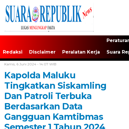
Peratura
Redaksi
Disclaimer
Peralatan Kerja
Suara Re
Home /
Tak Berkategori
Kamis, 6 Juni 2024 - 14:07 WIB
Kapolda Maluku
Tingkatkan Siskamling
Dan Patroli Terbuka
Berdasarkan Data
Gangguan Kamtibmas
Semester 1 Tahun 2024