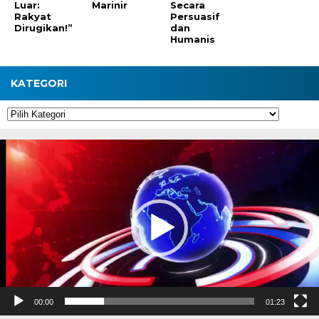
Luar:
Marinir
Secara
Rakyat
Persuasif
Dirugikan!”
dan
Humanis
KATEGORI
Kategori
Pemutar
Video
00:00
01:23