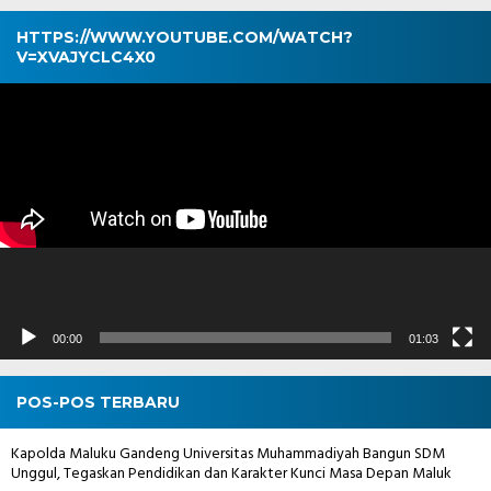
HTTPS://WWW.YOUTUBE.COM/WATCH?
V=XVAJYCLC4X0
Pemutar
Video
00:00
01:03
POS-POS TERBARU
Kapolda Maluku Gandeng Universitas Muhammadiyah Bangun SDM
Unggul, Tegaskan Pendidikan dan Karakter Kunci Masa Depan Maluk