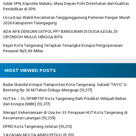
Sidak SPN, Kapolda Maluku: Masa Depan Polri Ditentukan dari Kualitas
Pendidikan di SPN
Ucca Kopi Wakili Kecamatan Tanggunggunung Pameran Pangan Murah
2026 Kabupaten Tulungagung
ADA APA DENGAN SATPOL PP? BANGUNAN DI DUGA ILEGAL DI
CIPONDOH MULUS HINGGA 80℅
Kejari Kota Tangerang Tetapkan Tersangka Korupsi Pengoperasian
Pesawat Rp5,49 Miliar
MOST VIEWED POSTS
Badai Skandal Korupsi Transportasi Kota Tangerang: Subsidi ‘TAYO’ Si
Benteng Rp 36 M/Tahun Diduga Menguap
(10,517)
HUT ke – 33, DPMPTSP Kota Tangerang Raih Predikat Wilayah Bebas
dari Korupsi (WBK)
(10,377)
Merajut Kebersamaan di Usia ke-33: Perayaan HUT Kota Tangerang di
Kecamatan Larangan
(10,339)
DPRD Kota Tangerang Selatan
(10,213)
YAYASAN MULYA ABADI PEDULI
(6,110)