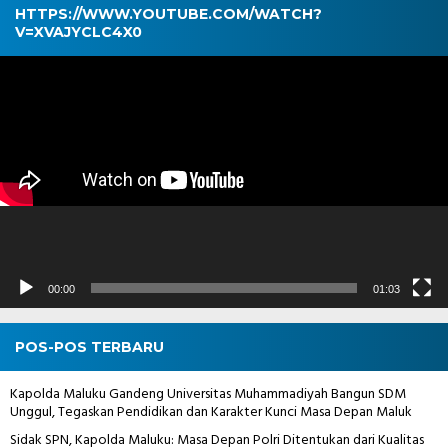
HTTPS://WWW.YOUTUBE.COM/WATCH?
V=XVAJYCLC4X0
Pemutar
Video
00:00
01:03
POS-POS TERBARU
Kapolda Maluku Gandeng Universitas Muhammadiyah Bangun SDM
Unggul, Tegaskan Pendidikan dan Karakter Kunci Masa Depan Maluk
Sidak SPN, Kapolda Maluku: Masa Depan Polri Ditentukan dari Kualitas