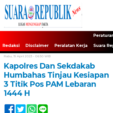
Peratura
Redaksi
Disclaimer
Peralatan Kerja
Suara Re
Home /
Tak Berkategori
Rabu, 19 April 2023 - 06:50 WIB
Kapolres Dan Sekdakab
Humbahas Tinjau Kesiapan
3 Titik Pos PAM Lebaran
1444 H