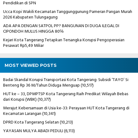
Pendidikan di SPN
Ucca Kopi Wakili Kecamatan Tanggunggunung Pameran Pangan Murah
2026 Kabupaten Tulungagung
ADA APA DENGAN SATPOL PP? BANGUNAN DI DUGA ILEGAL DI
CIPONDOH MULUS HINGGA 80℅
Kejari Kota Tangerang Tetapkan Tersangka Korupsi Pengoperasian
Pesawat Rp5,49 Miliar
MOST VIEWED POSTS
Badai Skandal Korupsi Transportasi Kota Tangerang: Subsidi ‘TAYO’ Si
Benteng Rp 36 M/Tahun Diduga Menguap
(10,517)
HUT ke – 33, DPMPTSP Kota Tangerang Raih Predikat Wilayah Bebas
dari Korupsi (WBK)
(10,377)
Merajut Kebersamaan di Usia ke-33: Perayaan HUT Kota Tangerang di
Kecamatan Larangan
(10,341)
DPRD Kota Tangerang Selatan
(10,213)
YAYASAN MULYA ABADI PEDULI
(6,113)