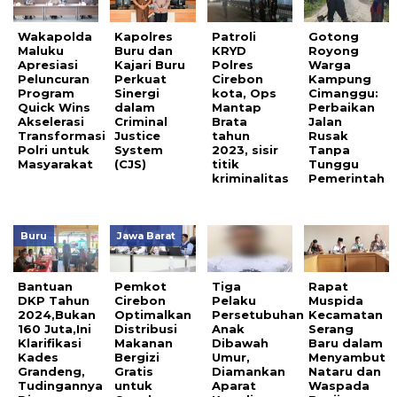
Wakapolda
Kapolres
Patroli
Gotong
Maluku
Buru dan
KRYD
Royong
Apresiasi
Kajari Buru
Polres
Warga
Peluncuran
Perkuat
Cirebon
Kampung
Program
Sinergi
kota, Ops
Cimanggu:
Quick Wins
dalam
Mantap
Perbaikan
Akselerasi
Criminal
Brata
Jalan
Transformasi
Justice
tahun
Rusak
Polri untuk
System
2023, sisir
Tanpa
Masyarakat
(CJS)
titik
Tunggu
kriminalitas
Pemerintah
Buru
Jawa Barat
Bantuan
Pemkot
Tiga
Rapat
DKP Tahun
Cirebon
Pelaku
Muspida
2024,Bukan
Optimalkan
Persetubuhan
Kecamatan
160 Juta,Ini
Distribusi
Anak
Serang
Klarifikasi
Makanan
Dibawah
Baru dalam
Kades
Bergizi
Umur,
Menyambut
Grandeng,
Gratis
Diamankan
Nataru dan
Tudingannya
untuk
Aparat
Waspada