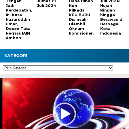
Tengah
Jumat 19
Dana Hibah
Juli 2024:
Jadi
Juli 2024
Non
Hujan
Perdebatan,
Pilkada
Ringan
Ini Kata
KPU BURU
hingga
Nazaruddin
Disinyalir
Berawan di
Umar,
Diambil
Berbagai
Dosen Tata
Oknum
Kota
Negara IAIN
komisioner.
Indonesia
Ambon
KATEGORI
Kategori
Pemutar
Video