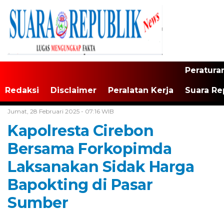
Peratura
Redaksi
Disclaimer
Peralatan Kerja
Suara Re
Home /
Tak Berkategori
Jumat, 28 Februari 2025 - 07:16 WIB
Kapolresta Cirebon
Bersama Forkopimda
Laksanakan Sidak Harga
Bapokting di Pasar
Sumber