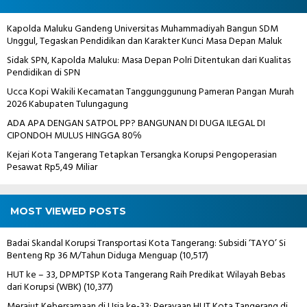
Kapolda Maluku Gandeng Universitas Muhammadiyah Bangun SDM
Unggul, Tegaskan Pendidikan dan Karakter Kunci Masa Depan Maluk
Sidak SPN, Kapolda Maluku: Masa Depan Polri Ditentukan dari Kualitas
Pendidikan di SPN
Ucca Kopi Wakili Kecamatan Tanggunggunung Pameran Pangan Murah
2026 Kabupaten Tulungagung
ADA APA DENGAN SATPOL PP? BANGUNAN DI DUGA ILEGAL DI
CIPONDOH MULUS HINGGA 80℅
Kejari Kota Tangerang Tetapkan Tersangka Korupsi Pengoperasian
Pesawat Rp5,49 Miliar
MOST VIEWED POSTS
Badai Skandal Korupsi Transportasi Kota Tangerang: Subsidi ‘TAYO’ Si
Benteng Rp 36 M/Tahun Diduga Menguap
(10,517)
HUT ke – 33, DPMPTSP Kota Tangerang Raih Predikat Wilayah Bebas
dari Korupsi (WBK)
(10,377)
Merajut Kebersamaan di Usia ke-33: Perayaan HUT Kota Tangerang di