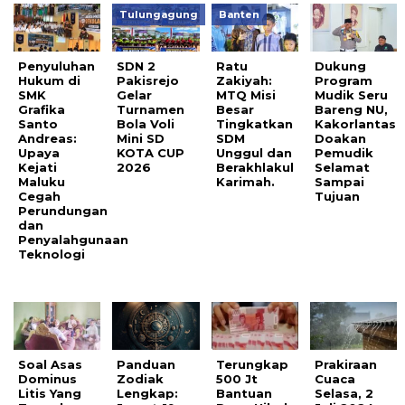
Tulungagung
Banten
Penyuluhan
SDN 2
Ratu
Dukung
Hukum di
Pakisrejo
Zakiyah:
Program
SMK
Gelar
MTQ Misi
Mudik Seru
Grafika
Turnamen
Besar
Bareng NU,
Santo
Bola Voli
Tingkatkan
Kakorlantas
Andreas:
Mini SD
SDM
Doakan
Upaya
KOTA CUP
Unggul dan
Pemudik
Kejati
2026
Berakhlakul
Selamat
Maluku
Karimah.
Sampai
Cegah
Tujuan
Perundungan
dan
Penyalahgunaan
Teknologi
Soal Asas
Panduan
Terungkap
Prakiraan
Dominus
Zodiak
500 Jt
Cuaca
Litis Yang
Lengkap:
Bantuan
Selasa, 2