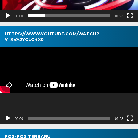
00:00
01:23
HTTPS://WWW.YOUTUBE.COM/WATCH?
V=XVAJYCLC4X0
Pemutar
Video
00:00
01:03
POS-POS TERBARU