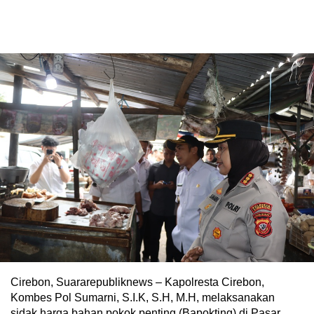
Cirebon, Suararepubliknews – Kapolresta Cirebon,
Kombes Pol Sumarni, S.I.K, S.H, M.H, melaksanakan
sidak harga bahan pokok penting (Bapokting) di Pasar