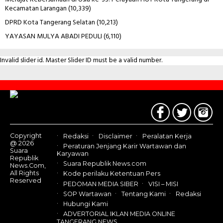
Kecamatan Larangan
(10,339)
DPRD Kota Tangerang Selatan
(10,213)
YAYASAN MULYA ABADI PEDULI
(6,110)
Invalid slider id. Master Slider ID must be a valid number.
Contact
Us
Copyright
Redaksi
Disclaimer
Peralatan Kerja
@ 2026
Peraturan Jenjang Karir Wartawan dan
Suara
Karyawan
Republik
Suara Republik News.com
News.Com,
All Rights
Kode perilaku Ketentuan Pers
Reserved
PEDOMAN MEDIA SIBER
VISI – MISI
SOP Wartawan
Tentang Kami
Redaksi
Hubungi Kami
ADVERTORIAL IKLAN MEDIA ONLINE
TANGERANG NEWS