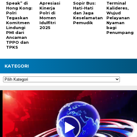
Speak” di
Apresiasi
Sopir Bus:
Terminal
Hong Kong:
Kinerja
Hati-Hati
Kalideres,
Polri
Polri di
dan Jaga
Wujud
Tegaskan
Momen
Keselamatan
Pelayanan
Komitmen
Idulfitri
Pemudik
Nyaman
Lindungi
2025
bagi
PMI dari
Penumpang
Ancaman
TPPO dan
TPKS
KATEGORI
Kategori
Pemutar
Video