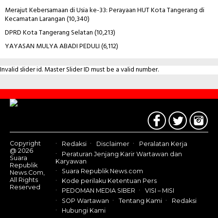
Merajut Kebersamaan di Usia ke-33: Perayaan HUT Kota Tangerang di
Kecamatan Larangan
(10,340)
DPRD Kota Tangerang Selatan
(10,213)
YAYASAN MULYA ABADI PEDULI
(6,112)
Invalid slider id. Master Slider ID must be a valid number.
Contact
Us
Copyright
Redaksi
Disclaimer
Peralatan Kerja
@ 2026
Peraturan Jenjang Karir Wartawan dan
Suara
Karyawan
Republik
Suara Republik News.com
News.Com,
All Rights
Kode perilaku Ketentuan Pers
Reserved
PEDOMAN MEDIA SIBER
VISI – MISI
SOP Wartawan
Tentang Kami
Redaksi
Hubungi Kami