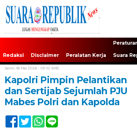
Peratura
Redaksi
Disclaimer
Peralatan Kerja
Suara Re
Home /
Jakarta
Senin, 18 Mei 2026 - 09:10 WIB
Kapolri Pimpin Pelantikan
dan Sertijab Sejumlah PJU
Mabes Polri dan Kapolda