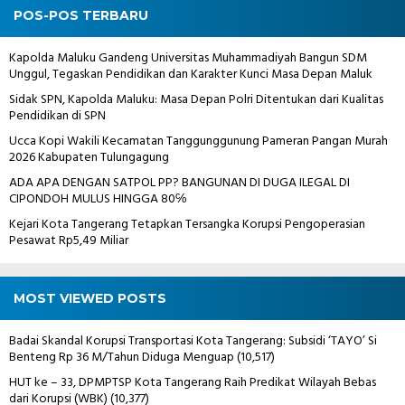
POS-POS TERBARU
Kapolda Maluku Gandeng Universitas Muhammadiyah Bangun SDM
Unggul, Tegaskan Pendidikan dan Karakter Kunci Masa Depan Maluk
Sidak SPN, Kapolda Maluku: Masa Depan Polri Ditentukan dari Kualitas
Pendidikan di SPN
Ucca Kopi Wakili Kecamatan Tanggunggunung Pameran Pangan Murah
2026 Kabupaten Tulungagung
ADA APA DENGAN SATPOL PP? BANGUNAN DI DUGA ILEGAL DI
CIPONDOH MULUS HINGGA 80℅
Kejari Kota Tangerang Tetapkan Tersangka Korupsi Pengoperasian
Pesawat Rp5,49 Miliar
MOST VIEWED POSTS
Badai Skandal Korupsi Transportasi Kota Tangerang: Subsidi ‘TAYO’ Si
Benteng Rp 36 M/Tahun Diduga Menguap
(10,517)
HUT ke – 33, DPMPTSP Kota Tangerang Raih Predikat Wilayah Bebas
dari Korupsi (WBK)
(10,377)