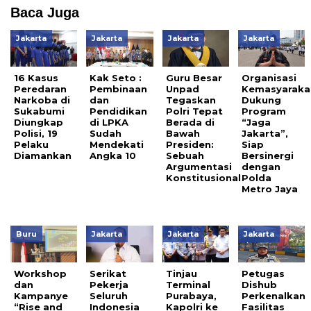
Baca Juga
Jakarta
Jakarta
Jakarta
Jakarta
16 Kasus
Kak Seto :
Guru Besar
Organisasi
Peredaran
Pembinaan
Unpad
Kemasyaraka
Narkoba di
dan
Tegaskan
Dukung
Sukabumi
Pendidikan
Polri Tepat
Program
Diungkap
di LPKA
Berada di
“Jaga
Polisi, 19
Sudah
Bawah
Jakarta”,
Pelaku
Mendekati
Presiden:
Siap
Diamankan
Angka 10
Sebuah
Bersinergi
Argumentasi
dengan
Konstitusional
Polda
Metro Jaya
Buru
Jakarta
Jakarta
Jakarta
Workshop
Serikat
Tinjau
Petugas
dan
Pekerja
Terminal
Dishub
Kampanye
Seluruh
Purabaya,
Perkenalkan
“Rise and
Indonesia
Kapolri ke
Fasilitas