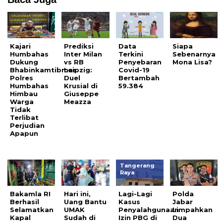
Kajari
Prediksi
Data
Siapa
Humbahas
Inter Milan
Terkini
Sebenarnya
Dukung
vs RB
Penyebaran
Mona Lisa?
Bhabinkamtibmas
Leipzig:
Covid-19
Polres
Duel
Bertambah
Humbahas
Krusial di
59.384
Himbau
Giuseppe
Warga
Meazza
Tidak
Terlibat
Perjudian
Apapun
Tangerang
Raya
Bakamla RI
Hari ini,
Lagi-Lagi
Polda
Berhasil
Uang Bantu
Kasus
Jabar
Selamatkan
UMAK
Penyalahgunaan
Limpahkan
Kapal
Sudah di
Izin PBG di
Dua