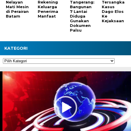
Nelayan
Rekening
Tangerang:
Tersangka
Mati Mesin
Keluarga
Bangunan
Kasus
di Perairan
Penerima
7 Lantai
Dago Elos
Batam
Manfaat
Diduga
Ke
Gunakan
Kejaksaan
Dokumen
Palsu
KATEGORI
Kategori
Pemutar
Video