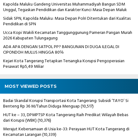
Kapolda Maluku Gandeng Universitas Muhammadiyah Bangun SDM
Unggul, Tegaskan Pendidikan dan Karakter Kunci Masa Depan Maluk
Sidak SPN, Kapolda Maluku: Masa Depan Polri Ditentukan dari Kualitas
Pendidikan di SPN
Ucca Kopi Wakili Kecamatan Tanggunggunung Pameran Pangan Murah
2026 Kabupaten Tulungagung
ADA APA DENGAN SATPOL PP? BANGUNAN DI DUGA ILEGAL DI
CIPONDOH MULUS HINGGA 80℅
Kejari Kota Tangerang Tetapkan Tersangka Korupsi Pengoperasian
Pesawat Rp5,49 Miliar
MOST VIEWED POSTS
Badai Skandal Korupsi Transportasi Kota Tangerang: Subsidi ‘TAYO’ Si
Benteng Rp 36 M/Tahun Diduga Menguap
(10,517)
HUT ke – 33, DPMPTSP Kota Tangerang Raih Predikat Wilayah Bebas
dari Korupsi (WBK)
(10,376)
Merajut Kebersamaan di Usia ke-33: Perayaan HUT Kota Tangerang di
Kecamatan Larangan
(10,339)