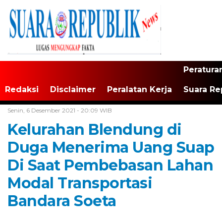
Peratura
Redaksi
Disclaimer
Peralatan Kerja
Suara Re
Home /
Tak Berkategori
Senin, 6 Desember 2021 - 20:09 WIB
Kelurahan Blendung di
Duga Menerima Uang Suap
Di Saat Pembebasan Lahan
Modal Transportasi
Bandara Soeta