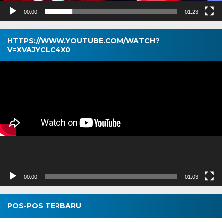
00:00
01:23
HTTPS://WWW.YOUTUBE.COM/WATCH?
V=XVAJYCLC4X0
Pemutar
Video
00:00
01:03
POS-POS TERBARU