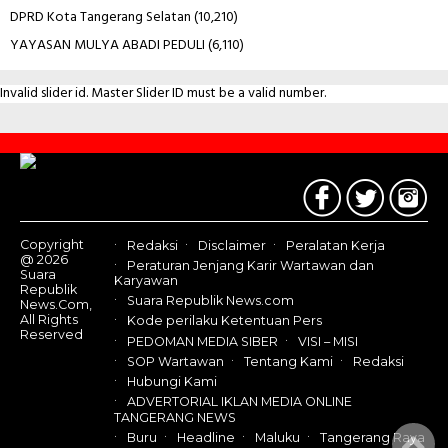
DPRD Kota Tangerang Selatan
(10,210)
YAYASAN MULYA ABADI PEDULI
(6,110)
Invalid slider id. Master Slider ID must be a valid number.
Contact
Us
Copyright
Redaksi
Disclaimer
Peralatan Kerja
@ 2026
Peraturan Jenjang Karir Wartawan dan
Suara
Karyawan
Republik
Suara Republik News.com
News.Com,
All Rights
Kode perilaku Ketentuan Pers
Reserved
PEDOMAN MEDIA SIBER
VISI – MISI
SOP Wartawan
Tentang Kami
Redaksi
Hubungi Kami
ADVERTORIAL IKLAN MEDIA ONLINE
TANGERANG NEWS
Buru
Headline
Maluku
Tangerang Raya