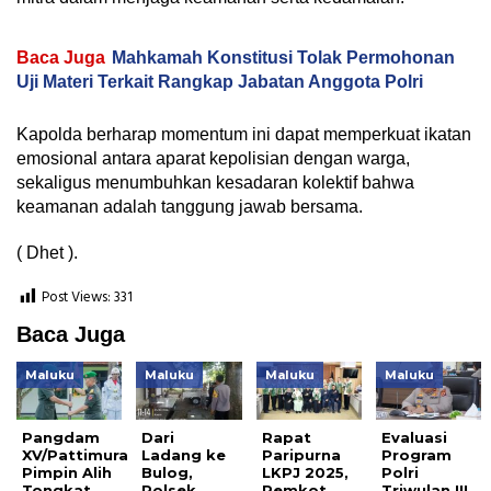
Baca Juga
Mahkamah Konstitusi Tolak Permohonan
Uji Materi Terkait Rangkap Jabatan Anggota Polri
Kapolda berharap momentum ini dapat memperkuat ikatan
emosional antara aparat kepolisian dengan warga,
sekaligus menumbuhkan kesadaran kolektif bahwa
keamanan adalah tanggung jawab bersama.
( Dhet ).
Post Views:
331
Baca Juga
Maluku
Maluku
Maluku
Maluku
Pangdam
Dari
Rapat
Evaluasi
XV/Pattimura
Ladang ke
Paripurna
Program
Pimpin Alih
Bulog,
LKPJ 2025,
Polri
Tongkat
Polsek
Pemkot
Triwulan III,