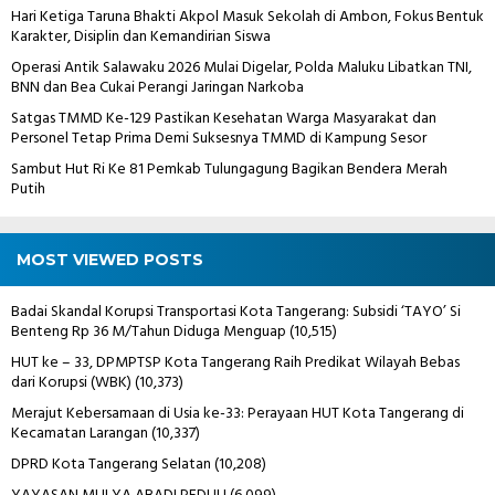
Hari Ketiga Taruna Bhakti Akpol Masuk Sekolah di Ambon, Fokus Bentuk
Karakter, Disiplin dan Kemandirian Siswa
Operasi Antik Salawaku 2026 Mulai Digelar, Polda Maluku Libatkan TNI,
BNN dan Bea Cukai Perangi Jaringan Narkoba
Satgas TMMD Ke-129 Pastikan Kesehatan Warga Masyarakat dan
Personel Tetap Prima Demi Suksesnya TMMD di Kampung Sesor
Sambut Hut Ri Ke 81 Pemkab Tulungagung Bagikan Bendera Merah
Putih
MOST VIEWED POSTS
Badai Skandal Korupsi Transportasi Kota Tangerang: Subsidi ‘TAYO’ Si
Benteng Rp 36 M/Tahun Diduga Menguap
(10,515)
HUT ke – 33, DPMPTSP Kota Tangerang Raih Predikat Wilayah Bebas
dari Korupsi (WBK)
(10,373)
Merajut Kebersamaan di Usia ke-33: Perayaan HUT Kota Tangerang di
Kecamatan Larangan
(10,337)
DPRD Kota Tangerang Selatan
(10,208)