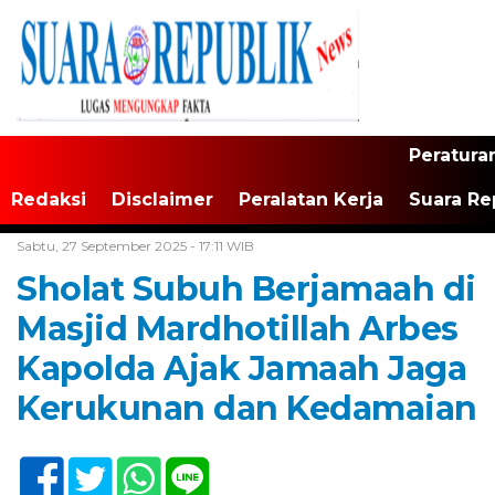
Peratura
Redaksi
Disclaimer
Peralatan Kerja
Suara Re
Home /
Maluku
Sabtu, 27 September 2025 - 17:11 WIB
Sholat Subuh Berjamaah di
Masjid Mardhotillah Arbes
Kapolda Ajak Jamaah Jaga
Kerukunan dan Kedamaian