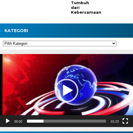
Tumbuh
dari
Kebersamaan
KATEGORI
Kategori
Pemutar
Video
00:00
01:23