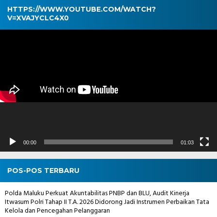
HTTPS://WWW.YOUTUBE.COM/WATCH?
V=XVAJYCLC4X0
Pemutar
Video
00:00
01:03
POS-POS TERBARU
Polda Maluku Perkuat Akuntabilitas PNBP dan BLU, Audit Kinerja
Itwasum Polri Tahap II T.A. 2026 Didorong Jadi Instrumen Perbaikan Tata
Kelola dan Pencegahan Pelanggaran