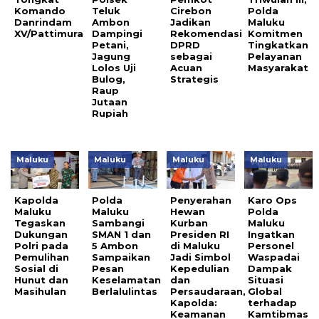
Komando
Teluk
Cirebon
Polda
Danrindam
Ambon
Jadikan
Maluku
XV/Pattimura
Dampingi
Rekomendasi
Komitmen
Petani,
DPRD
Tingkatkan
Jagung
sebagai
Pelayanan
Lolos Uji
Acuan
Masyarakat
Bulog,
Strategis
Raup
Jutaan
Rupiah
Maluku
Maluku
Maluku
Maluku
Kapolda
Polda
Penyerahan
Karo Ops
Maluku
Maluku
Hewan
Polda
Tegaskan
Sambangi
Kurban
Maluku
Dukungan
SMAN 1 dan
Presiden RI
Ingatkan
Polri pada
5 Ambon
di Maluku
Personel
Pemulihan
Sampaikan
Jadi Simbol
Waspadai
Sosial di
Pesan
Kepedulian
Dampak
Hunut dan
Keselamatan
dan
Situasi
Masihulan
Berlalulintas
Persaudaraan,
Global
Kapolda:
terhadap
Keamanan
Kamtibmas