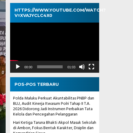
HTTPS://WWW.YOUTUBE.COM/WATCH?
V=XVAJYCLC4X0
Pemutar
Video
00:00
01:03
POS-POS TERBARU
Polda Maluku Perkuat Akuntabilitas PNBP dan
BLU, Audit Kinerja Itwasum Polri Tahap II T.A.
2026 Didorong Jadi Instrumen Perbaikan Tata
Kelola dan Pencegahan Pelanggaran
Hari Ketiga Taruna Bhakti Akpol Masuk Sekolah
di Ambon, Fokus Bentuk Karakter, Disiplin dan