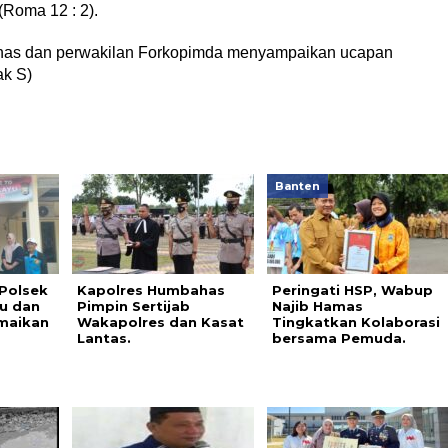
Roma 12 : 2).
has dan perwakilan Forkopimda menyampaikan ucapan
ak S)
Banten
 Polsek
Kapolres Humbahas
Peringati HSP, Wabup
u dan
Pimpin Sertijab
Najib Hamas
maikan
Wakapolres dan Kasat
Tingkatkan Kolaborasi
Lantas.
bersama Pemuda.