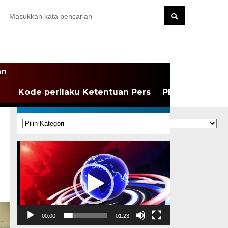
an
Kode perilaku Ketentuan Pers
PEDOMAN MEDI
KATEGORI
Kategori
Pemutar
Video
00:00
01:23