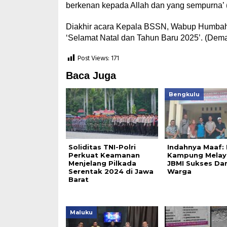
berkenan kepada Allah dan yang sempurna’ (
Diakhir acara Kepala BSSN, Wabup Humba
‘Selamat Natal dan Tahun Baru 2025’. (Dem
Post Views:
171
Baca Juga
Bengkulu
Soliditas TNI-Polri
Indahnya Maaf:
Perkuat Keamanan
Kampung Melay
Menjelang Pilkada
JBMI Sukses Da
Serentak 2024 di Jawa
Warga
Barat
Maluku