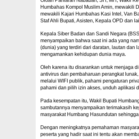
Oloan Paniaran Nababan, SH, MH, Wakil K
Humbahas Kompol Muslim Amin, mewakili 
mewakili Kajari Humbahas Kasi Intel, Van Ba
Staf Ahli Bupati, Asisten, Kepala OPD dan la
Kepala Siber Badan dan Sandi Negara (BSSN
menyampaikan bahwa saat ini ada yang nama
(dunia) yang terdiri dari daratan, lautan da
mengamankan kehidupan dunia maya.
Oleh karena itu disarankan untuk menjaga dir
antivirus dan pembaharuan perangkat lunak, 
melalui WIFI publik, pahami pengaturan priva
pahami dan pilih izin akses, unduh aplikasi da
Pada kesempatan itu, Wakil Bupati Humban
sambutannya menyampaikan terimakasih ke
masyarakat Humbang Hasundutan sehingga te
Dengan meningkatnya pemahaman masyarak
peserta yang hadir saat ini tentu akan me