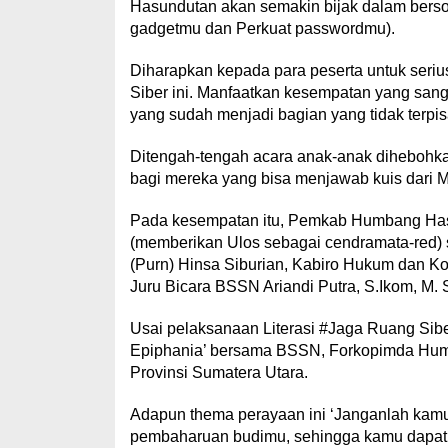
Hasundutan akan semakin bijak dalam bersos
gadgetmu dan Perkuat passwordmu).
Diharapkan kepada para peserta untuk seriu
Siber ini. Manfaatkan kesempatan yang sang
yang sudah menjadi bagian yang tidak terpisa
Ditengah-tengah acara anak-anak dihebohka
bagi mereka yang bisa menjawab kuis dari 
Pada kesempatan itu, Pemkab Humbang Hasu
(memberikan Ulos sebagai cendramata-red) 
(Purn) Hinsa Siburian, Kabiro Hukum dan K
Juru Bicara BSSN Ariandi Putra, S.Ikom, M
Usai pelaksanaan Literasi #Jaga Ruang Sibe
Epiphania’ bersama BSSN, Forkopimda Hum
Provinsi Sumatera Utara.
Adapun thema perayaan ini ‘Janganlah kamu 
pembaharuan budimu, sehingga kamu dapat