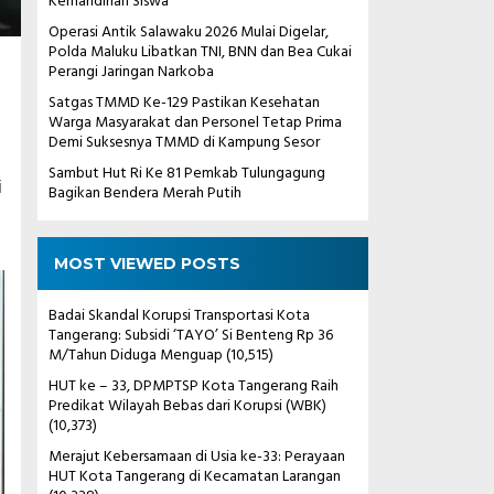
Kemandirian Siswa
Operasi Antik Salawaku 2026 Mulai Digelar,
Polda Maluku Libatkan TNI, BNN dan Bea Cukai
Perangi Jaringan Narkoba
Satgas TMMD Ke-129 Pastikan Kesehatan
Warga Masyarakat dan Personel Tetap Prima
Demi Suksesnya TMMD di Kampung Sesor
Sambut Hut Ri Ke 81 Pemkab Tulungagung
i
Bagikan Bendera Merah Putih
MOST VIEWED POSTS
Badai Skandal Korupsi Transportasi Kota
Tangerang: Subsidi ‘TAYO’ Si Benteng Rp 36
M/Tahun Diduga Menguap
(10,515)
HUT ke – 33, DPMPTSP Kota Tangerang Raih
Predikat Wilayah Bebas dari Korupsi (WBK)
(10,373)
Merajut Kebersamaan di Usia ke-33: Perayaan
HUT Kota Tangerang di Kecamatan Larangan