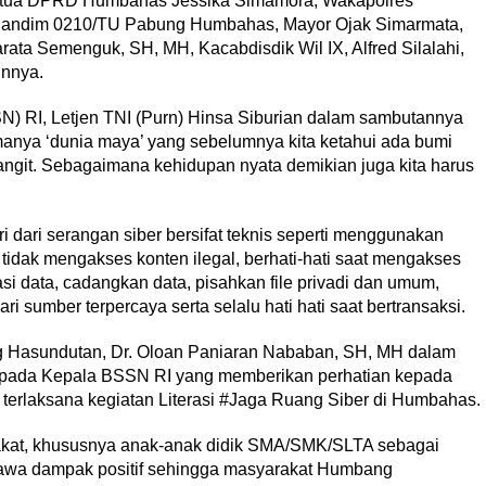
etua DPRD Humbahas Jessika Simamora, Wakapolres
Dandim 0210/TU Pabung Humbahas, Mayor Ojak Simarmata,
rata Semenguk, SH, MH, Kacabdisdik Wil IX, Alfred Silalahi,
innya.
) RI, Letjen TNI (Purn) Hinsa Siburian dalam sambutannya
nya ‘dunia maya’ yang sebelumnya kita ketahui ada bumi
n langit. Sebagaimana kehidupan nyata demikian juga kita harus
i dari serangan siber bersifat teknis seperti menggunakan
tidak mengakses konten ilegal, berhati-hati saat mengakses
si data, cadangkan data, pisahkan file privadi dan umum,
ri sumber terpercaya serta selalu hati hati saat bertransaksi.
g Hasundutan, Dr. Oloan Paniaran Nababan, SH, MH dalam
pada Kepala BSSN RI yang memberikan perhatian kepada
rlaksana kegiatan Literasi #Jaga Ruang Siber di Humbahas.
at, khususnya anak-anak didik SMA/SMK/SLTA sebagai
mbawa dampak positif sehingga masyarakat Humbang