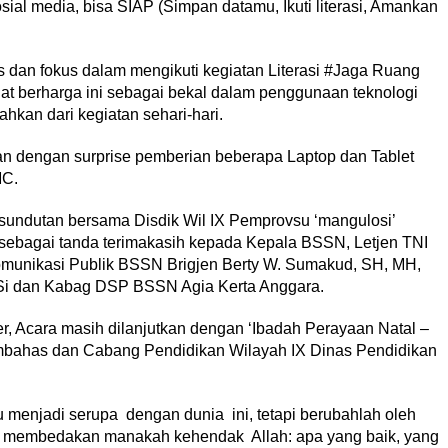
ial media, bisa SIAP (Simpan datamu, Ikuti literasi, Amankan
s dan fokus dalam mengikuti kegiatan Literasi #Jaga Ruang
at berharga ini sebagai bekal dalam penggunaan teknologi
hkan dari kegiatan sehari-hari.
n dengan surprise pemberian beberapa Laptop dan Tablet
MC.
ndutan bersama Disdik Wil IX Pemprovsu ‘mangulosi’
sebagai tanda terimakasih kepada Kepala BSSN, Letjen TNI
omunikasi Publik BSSN Brigjen Berty W. Sumakud, SH, MH,
. Si dan Kabag DSP BSSN Agia Kerta Anggara.
r, Acara masih dilanjutkan dengan ‘Ibadah Perayaan Natal –
bahas dan Cabang Pendidikan Wilayah IX Dinas Pendidikan
menjadi serupa dengan dunia ini, tetapi berubahlah oleh
 membedakan manakah kehendak Allah: apa yang baik, yang