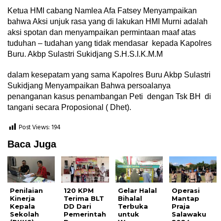
Ketua HMI cabang Namlea Afa Fatsey Menyampaikan
bahwa Aksi unjuk rasa yang di lakukan HMI Murni adalah
aksi spotan dan menyampaikan permintaan maaf atas
tuduhan – tudahan yang tidak mendasar kepada Kapolres
Buru. Akbp Sulastri Sukidjang S.H.S.I.K.M.M
dalam kesepatam yang sama Kapolres Buru Akbp Sulastri
Sukidjang Menyampaikan Bahwa persoalanya
penanganan kasus penambangan Peti dengan Tsk BH di
tangani secara Proposional ( Dhet).
Post Views:
194
Baca Juga
Penilaian
120 KPM
Gelar Halal
Operasi
Kinerja
Terima BLT
Bihalal
Mantap
Kepala
DD Dari
Terbuka
Praja
Sekolah
Pemerintah
untuk
Salawaku