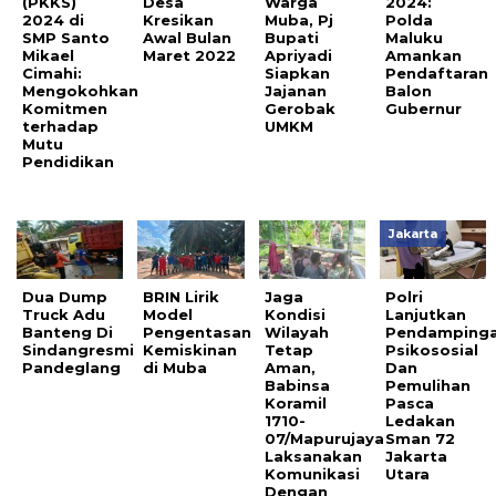
(PKKS)
Desa
Warga
2024:
2024 di
Kresikan
Muba, Pj
Polda
SMP Santo
Awal Bulan
Bupati
Maluku
Mikael
Maret 2022
Apriyadi
Amankan
Cimahi:
Siapkan
Pendaftaran
Mengokohkan
Jajanan
Balon
Komitmen
Gerobak
Gubernur
terhadap
UMKM
Mutu
Pendidikan
Jakarta
Dua Dump
BRIN Lirik
Jaga
Polri
Truck Adu
Model
Kondisi
Lanjutkan
Banteng Di
Pengentasan
Wilayah
Pendamping
Sindangresmi
Kemiskinan
Tetap
Psikososial
Pandeglang
di Muba
Aman,
Dan
Babinsa
Pemulihan
Koramil
Pasca
1710-
Ledakan
07/Mapurujaya
Sman 72
Laksanakan
Jakarta
Komunikasi
Utara
Dengan