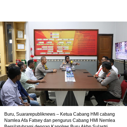
Buru, Suararepubliknews – Ketua Cabang HMI cabang
Namlea Afa Fatsey dan pengurus Cabang HMI Nemlea
Bersilatuhrami dengan Kapolres Buru Akbp Sulastri