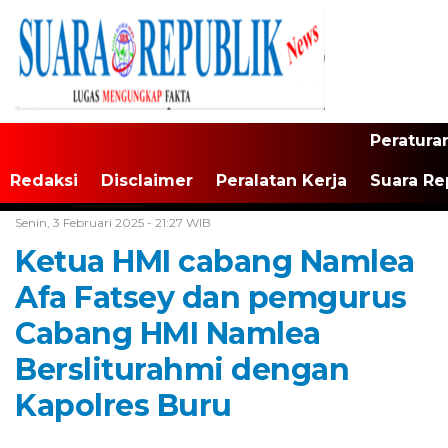
Peratura
Redaksi
Disclaimer
Peralatan Kerja
Suara Re
Home /
Tak Berkategori
Senin, 3 Februari 2025 - 21:27 WIB
Ketua HMI cabang Namlea
Afa Fatsey dan pemgurus
Cabang HMI Namlea
Bersliturahmi dengan
Kapolres Buru