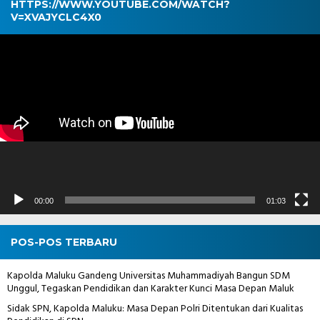
HTTPS://WWW.YOUTUBE.COM/WATCH?
V=XVAJYCLC4X0
Pemutar
Video
00:00
01:03
POS-POS TERBARU
Kapolda Maluku Gandeng Universitas Muhammadiyah Bangun SDM
Unggul, Tegaskan Pendidikan dan Karakter Kunci Masa Depan Maluk
Sidak SPN, Kapolda Maluku: Masa Depan Polri Ditentukan dari Kualitas