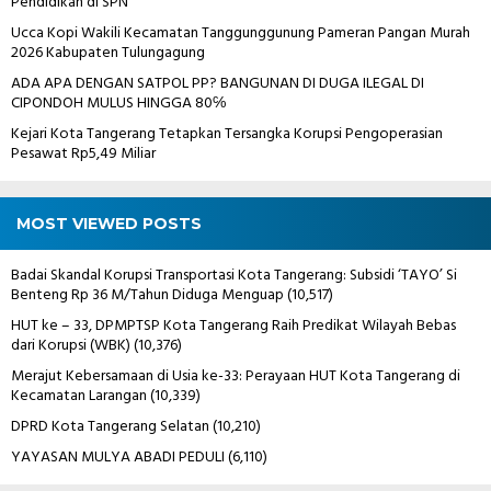
Pendidikan di SPN
Ucca Kopi Wakili Kecamatan Tanggunggunung Pameran Pangan Murah
2026 Kabupaten Tulungagung
ADA APA DENGAN SATPOL PP? BANGUNAN DI DUGA ILEGAL DI
CIPONDOH MULUS HINGGA 80℅
Kejari Kota Tangerang Tetapkan Tersangka Korupsi Pengoperasian
Pesawat Rp5,49 Miliar
MOST VIEWED POSTS
Badai Skandal Korupsi Transportasi Kota Tangerang: Subsidi ‘TAYO’ Si
Benteng Rp 36 M/Tahun Diduga Menguap
(10,517)
HUT ke – 33, DPMPTSP Kota Tangerang Raih Predikat Wilayah Bebas
dari Korupsi (WBK)
(10,376)
Merajut Kebersamaan di Usia ke-33: Perayaan HUT Kota Tangerang di
Kecamatan Larangan
(10,339)
DPRD Kota Tangerang Selatan
(10,210)
YAYASAN MULYA ABADI PEDULI
(6,110)