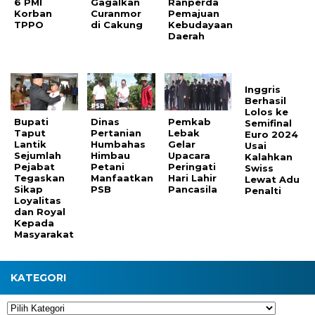
6 PMI
Gagalkan
Ranperda
Korban
Curanmor
Pemajuan
TPPO
di Cakung
Kebudayaan
Daerah
Inggris
Berhasil
Lolos ke
Bupati
Dinas
Pemkab
Semifinal
Taput
Pertanian
Lebak
Euro 2024
Lantik
Humbahas
Gelar
Usai
Sejumlah
Himbau
Upacara
Kalahkan
Pejabat
Petani
Peringati
Swiss
Tegaskan
Manfaatkan
Hari Lahir
Lewat Adu
Sikap
PSB
Pancasila
Penalti
Loyalitas
dan Royal
Kepada
Masyarakat
KATEGORI
Kategori