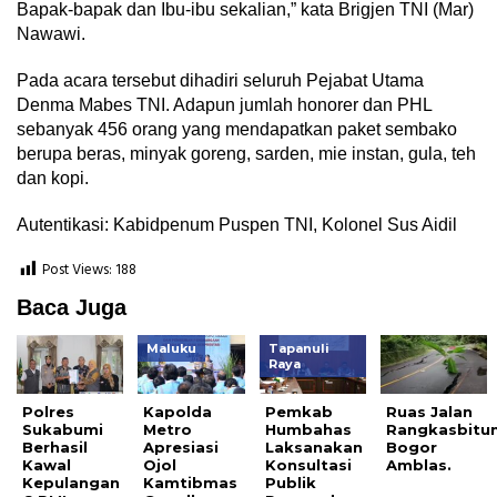
Bapak-bapak dan Ibu-ibu sekalian,” kata Brigjen TNI (Mar)
Nawawi.
Pada acara tersebut dihadiri seluruh Pejabat Utama
Denma Mabes TNI. Adapun jumlah honorer dan PHL
sebanyak 456 orang yang mendapatkan paket sembako
berupa beras, minyak goreng, sarden, mie instan, gula, teh
dan kopi.
Autentikasi: Kabidpenum Puspen TNI, Kolonel Sus Aidil
Post Views:
188
Baca Juga
Maluku
Tapanuli
Raya
Polres
Kapolda
Pemkab
Ruas Jalan
Sukabumi
Metro
Humbahas
Rangkasbitu
Berhasil
Apresiasi
Laksanakan
Bogor
Kawal
Ojol
Konsultasi
Amblas.
Kepulangan
Kamtibmas
Publik