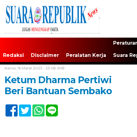
Peratura
Redaksi
Disclaimer
Peralatan Kerja
Suara Re
Home /
Tak Berkategori
Kamis, 16 Maret 2023 - 23:08 WIB
Ketum Dharma Pertiwi
Beri Bantuan Sembako