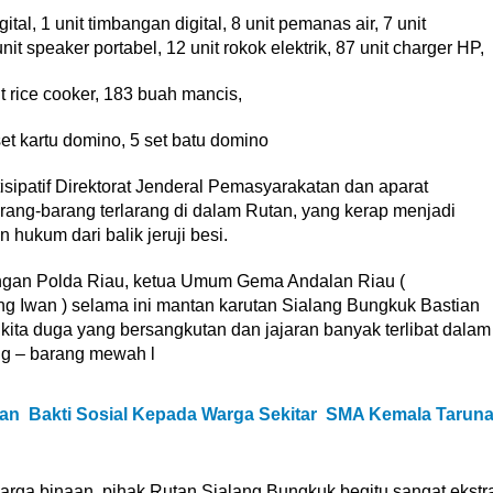
gital, 1 unit timbangan digital, 8 unit pemanas air, 7 unit
nit speaker portabel, 12 unit rokok elektrik, 87 unit charger HP,
it rice cooker, 183 buah mancis,
et kartu domino, 5 set batu domino
isipatif Direktorat Jenderal Pemasyarakatan dan aparat
ng-barang terlarang di dalam Rutan, yang kerap menjadi
hukum dari balik jeruji besi.
bungan Polda Riau, ketua Umum Gema Andalan Riau (
 Iwan ) selama ini mantan karutan Sialang Bungkuk Bastian
ta duga yang bersangkutan dan jajaran banyak terlibat dalam
ng – barang mewah l
dan Bakti Sosial Kepada Warga Sekitar SMA Kemala Tarun
 warga binaan, pihak Rutan Sialang Bungkuk begitu sangat ekstr