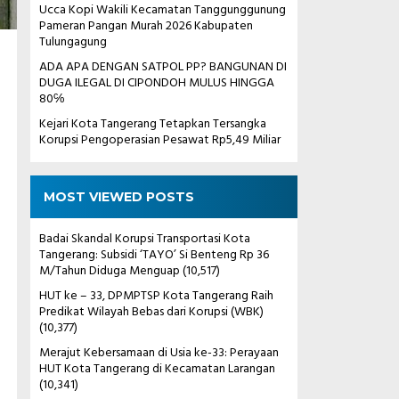
Ucca Kopi Wakili Kecamatan Tanggunggunung
Pameran Pangan Murah 2026 Kabupaten
Tulungagung
ADA APA DENGAN SATPOL PP? BANGUNAN DI
DUGA ILEGAL DI CIPONDOH MULUS HINGGA
80℅
Kejari Kota Tangerang Tetapkan Tersangka
Korupsi Pengoperasian Pesawat Rp5,49 Miliar
MOST VIEWED POSTS
Badai Skandal Korupsi Transportasi Kota
Tangerang: Subsidi ‘TAYO’ Si Benteng Rp 36
M/Tahun Diduga Menguap
(10,517)
HUT ke – 33, DPMPTSP Kota Tangerang Raih
P
Predikat Wilayah Bebas dari Korupsi (WBK)
(10,377)
Merajut Kebersamaan di Usia ke-33: Perayaan
HUT Kota Tangerang di Kecamatan Larangan
(10,341)