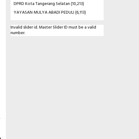
DPRD Kota Tangerang Selatan
(10,213)
YAYASAN MULYA ABADI PEDULI
(6,113)
Invalid slider id. Master Slider ID must be a valid
number.
a
a