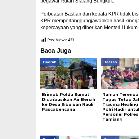
pegawai Rutan Sialang Bungkuk.
Perbuatan Bastian dan kepala KPR tidak bisa 
KPR mempertanggungjawabkan hasil kinerja
kepercayaan yang diberikan Menteri Hukum d
Post Views:
433
Baca Juga
Daerah
Daerah
Brimob Polda Sumut
Rumah Terenda
Distribusikan Air Bersih
Tugas Tetap Jal
ke Desa Sibuluan Nauli
Trauma Healing
Pascabencana
Polri Hadir untu
Personel Polres
Tamiang