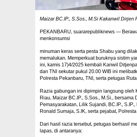
Maizar BC.IP., S.Sos., M.Si Kakanwil Dirje
PEKANBARU, suararepubliknews — Berawal d
menkonsumsi
minuman keras serta pesta Shabu yang dilak
memalukan. Memperkuat buruknya sistim ya
ini, kamis 17)4/2025 kembali Kanwil Ditje
dan TNI sekutar pukul 20.00 WIB ini melibat
Polresta Pekanbaru, TNI, serta petugas Rut
Razia gabungan ini dipimpin langsung oleh 
Riau, Maizar BC.IP., S.Sos., M.Si., bersama 
Pemasyarakatan, Lilik Sujandi, BC.IP., S.IP.
Ronald Sumaja, S.IK, serta pejabat, Polresta
Dari hasil razia tersebut, petugas berhasil
lapas, di antaranya: