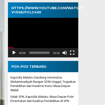
HTTPS://WWW.YOUTUBE.COM/WATCH?
V=XVAJYCLC4X0
Pemutar
Video
00:00
01:03
POS-POS TERBARU
Kapolda Maluku Gandeng Universitas
Muhammadiyah Bangun SDM Unggul, Tegaskan
Pendidikan dan Karakter Kunci Masa Depan
Maluk
Sidak SPN, Kapolda Maluku: Masa Depan Polri
Ditentukan dari Kualitas Pendidikan di SPN