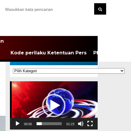
an
Kode perilaku Ketentuan Pers
PEDOMAN MEDI
KATEGORI
Kategori
Pemutar
Video
00:00
01:23