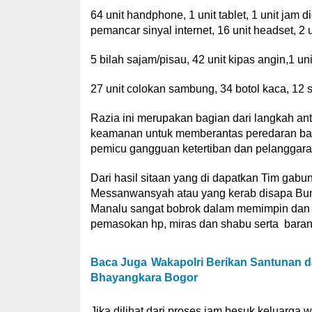
64 unit handphone, 1 unit tablet, 1 unit jam di
pemancar sinyal internet, 16 unit headset, 2 u
5 bilah sajam/pisau, 42 unit kipas angin,1 un
27 unit colokan sambung, 34 botol kaca, 12 s
Razia ini merupakan bagian dari langkah ant
keamanan untuk memberantas peredaran bara
pemicu gangguan ketertiban dan pelanggaran 
Dari hasil sitaan yang di dapatkan Tim ga
Messanwansyah atau yang kerab disapa Bung
Manalu sangat bobrok dalam memimpin dan ki
pemasokan hp, miras dan shabu serta bara
Baca Juga
Wakapolri Berikan Santunan 
Bhayangkara Bogor
Jika dilihat dari proses jam besuk keluarga