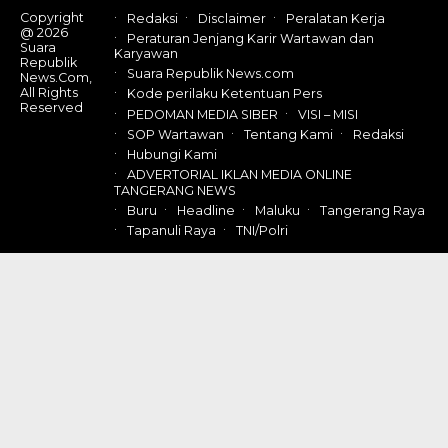
Copyright
Redaksi
Disclaimer
Peralatan Kerja
@ 2026
Peraturan Jenjang Karir Wartawan dan
Suara
Karyawan
Republik
Suara Republik News.com
News.Com,
All Rights
Kode perilaku Ketentuan Pers
Reserved
PEDOMAN MEDIA SIBER
VISI – MISI
SOP Wartawan
Tentang Kami
Redaksi
Hubungi Kami
ADVERTORIAL IKLAN MEDIA ONLINE
TANGERANG NEWS
Buru
Headline
Maluku
Tangerang Raya
Tapanuli Raya
TNI/Polri