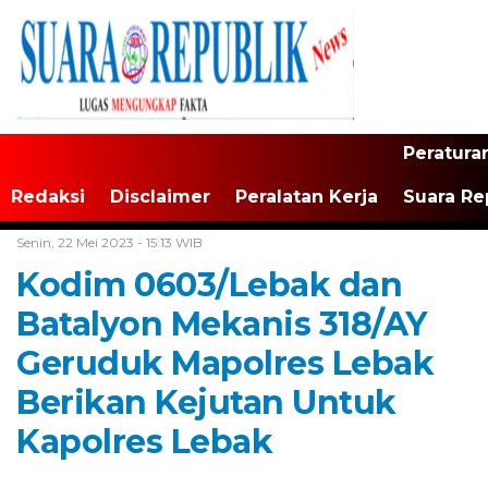
Peratura
Redaksi
Disclaimer
Peralatan Kerja
Suara Re
Home /
Tak Berkategori
Senin, 22 Mei 2023 - 15:13 WIB
Kodim 0603/Lebak dan
Batalyon Mekanis 318/AY
Geruduk Mapolres Lebak
Berikan Kejutan Untuk
Kapolres Lebak