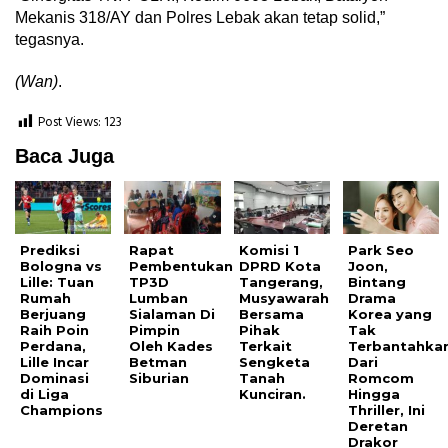
Mekanis 318/AY dan Polres Lebak akan tetap solid,”
tegasnya.
(Wan)
.
Post Views:
123
Baca Juga
Prediksi
Rapat
Komisi 1
Park Seo
Bologna vs
Pembentukan
DPRD Kota
Joon,
Lille: Tuan
TP3D
Tangerang,
Bintang
Rumah
Lumban
Musyawarah
Drama
Berjuang
Sialaman Di
Bersama
Korea yang
Raih Poin
Pimpin
Pihak
Tak
Perdana,
Oleh Kades
Terkait
Terbantahkan
Lille Incar
Betman
Sengketa
Dari
Dominasi
Siburian
Tanah
Romcom
di Liga
Kunciran.
Hingga
Champions
Thriller, Ini
Deretan
Drakor