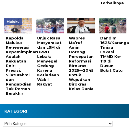
Terbaiknya
Maluku
Kapolda
Unjuk Rasa
Wapres
Dandim
Maluku:
Masyarakat
Ma’ruf
1623/Karang
Regenerasi
dan LSM di
Amin
Tinjau
Kepemimpinan
DPRD
Dorong
Lokasi
Adalah
Lebak:
Percepatan
TMMD Ke-
Kekuatan
Menyegel
Reformasi
119 di
Polri
Gedung
Birokrasi
Dusun
Presisi,
Karena
2025—2045
Bukit Catu
Silaturahmi
Ketiadaan
untuk
dan
Wakil
Wujudkan
Pengabdian
Rakyat
Birokrasi
Tak Pernah
Kelas Dunia
Berakhir
KATEGORI
Kategori