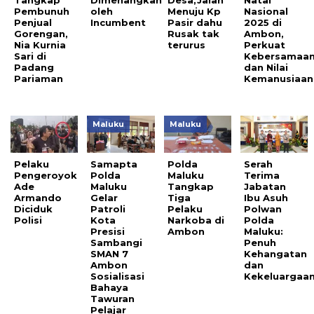
Tangkap
Dimenangkan
Desa,Jalan
Natal
Pembunuh
oleh
Menuju Kp
Nasional
Penjual
Incumbent
Pasir dahu
2025 di
Gorengan,
Rusak tak
Ambon,
Nia Kurnia
terurus
Perkuat
Sari di
Kebersamaa
Padang
dan Nilai
Pariaman
Kemanusiaan
Maluku
Maluku
Pelaku
Samapta
Polda
Serah
Pengeroyok
Polda
Maluku
Terima
Ade
Maluku
Tangkap
Jabatan
Armando
Gelar
Tiga
Ibu Asuh
Diciduk
Patroli
Pelaku
Polwan
Polisi
Kota
Narkoba di
Polda
Presisi
Ambon
Maluku:
Sambangi
Penuh
SMAN 7
Kehangatan
Ambon
dan
Sosialisasi
Kekeluargaa
Bahaya
Tawuran
Pelajar