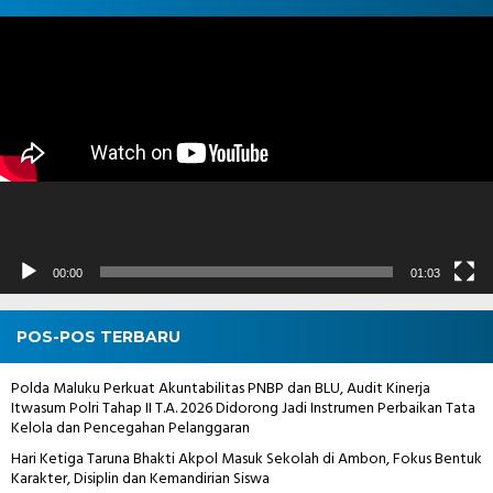
Pemutar
Video
00:00
01:03
POS-POS TERBARU
Polda Maluku Perkuat Akuntabilitas PNBP dan BLU, Audit Kinerja
Itwasum Polri Tahap II T.A. 2026 Didorong Jadi Instrumen Perbaikan Tata
Kelola dan Pencegahan Pelanggaran
Hari Ketiga Taruna Bhakti Akpol Masuk Sekolah di Ambon, Fokus Bentuk
Karakter, Disiplin dan Kemandirian Siswa