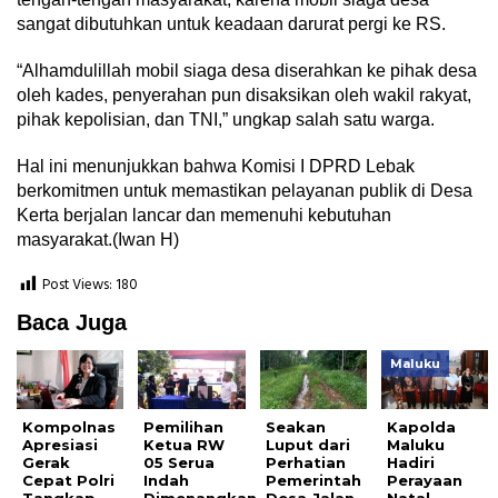
sangat dibutuhkan untuk keadaan darurat pergi ke RS.
“Alhamdulillah mobil siaga desa diserahkan ke pihak desa
oleh kades, penyerahan pun disaksikan oleh wakil rakyat,
pihak kepolisian, dan TNI,” ungkap salah satu warga.
Hal ini menunjukkan bahwa Komisi I DPRD Lebak
berkomitmen untuk memastikan pelayanan publik di Desa
Kerta berjalan lancar dan memenuhi kebutuhan
masyarakat.(Iwan H)
Post Views:
180
Baca Juga
Maluku
Kompolnas
Pemilihan
Seakan
Kapolda
Apresiasi
Ketua RW
Luput dari
Maluku
Gerak
05 Serua
Perhatian
Hadiri
Cepat Polri
Indah
Pemerintah
Perayaan