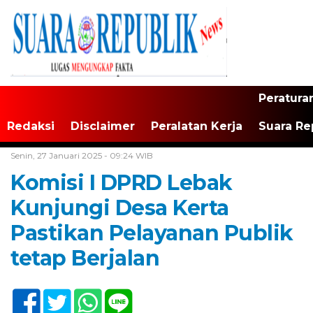
Peratura
Redaksi
Disclaimer
Peralatan Kerja
Suara Re
Home /
Tak Berkategori
Senin, 27 Januari 2025 - 09:24 WIB
Komisi I DPRD Lebak
Kunjungi Desa Kerta
Pastikan Pelayanan Publik
tetap Berjalan