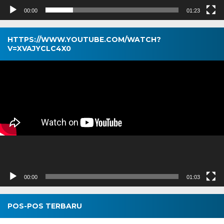
00:00
01:23
HTTPS://WWW.YOUTUBE.COM/WATCH?
V=XVAJYCLC4X0
Pemutar
Video
00:00
01:03
POS-POS TERBARU