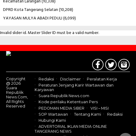
Kecamatan Larangan
(10,338)
DPRD Kota Tangerang Selatan
(10,208)
YAYASAN MULYA ABADI PEDULI
(6,099)
Invalid slider id. Master Slider ID must be a valid number.
Contact
Us
Copyright
Redaksi
Disclaimer
Peralatan Kerja
@ 2026
Peraturan Jenjang Karir Wartawan dan
Suara
Karyawan
Republik
Suara Republik News.com
News.Com,
All Rights
Kode perilaku Ketentuan Pers
Reserved
PEDOMAN MEDIA SIBER
VISI – MISI
SOP Wartawan
Tentang Kami
Redaksi
Hubungi Kami
ADVERTORIAL IKLAN MEDIA ONLINE
TANGERANG NEWS