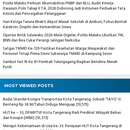
Polda Maluku Perkuat Akuntabilitas PNBP dan BLU, Audit Kinerja
Itwasum Polri Tahap II T.A. 2026 Didorong Jadi Instrumen Perbaikan Tata
Kelola dan Pencegahan Pelanggaran
Hari Ketiga Taruna Bhakti Akpol Masuk Sekolah di Ambon, Fokus Bentuk
Karakter, Disiplin dan Kemandirian Siswa
Operasi Antik Salawaku 2026 Mulai Digelar, Polda Maluku Libatkan TNI,
BNN dan Bea Cukai Perangi Jaringan Narkoba
Satgas TMMD Ke-129 Pastikan Kesehatan Warga Masyarakat dan
Personel Tetap Prima Demi Suksesnya TMMD di Kampung Sesor
Sambut Hut Ri Ke 81 Pemkab Tulungagung Bagikan Bendera Merah
Putih
MOST VIEWED POSTS
Badai Skandal Korupsi Transportasi Kota Tangerang: Subsidi ‘TAYO’ Si
Benteng Rp 36 M/Tahun Diduga Menguap
(10,515)
HUT ke – 33, DPMPTSP Kota Tangerang Raih Predikat Wilayah Bebas
dari Korupsi (WBK)
(10,373)
Merajut Kebersamaan di Usia ke-33: Perayaan HUT Kota Tangerang di