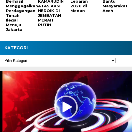
Berhasil
KAMARUDIN
Lebaran
Bantu
Menggagalkan
ATAS AKSI
2026 di
Masyarakat
Perdagangan
HEROIK DI
Medan
Aceh
Timah
JEMBATAN
Ilegal
MERAH
Menuju
PUTIH
Jakarta
KATEGORI
Kategori
Pemutar
Video