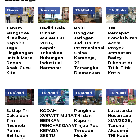
Daerah
Nasional
TNI/Polri
TNI/Polri
Tanam
Hadiri Gala
Polri
TNI
Mangrove
Dinner
Bongkar
Percepat
di Kalbar,
ASEAN TUC
Jaringan
Konektivitas
Kapolri:
2026,
Judi Online
Aceh:
Jaga
Kapolri
Internasional
Proyek
Lingkungan
Tekankan
China–
Jembatan
untuk Masa
Hubungan
Kamboja,
Bailey
Depan
Industrial
22
Dikebut di
Anak-Cucu
Harmonis
Tersangka
Titik-Titik
Kita
Diamankan
Kritis
TNI/Polri
TNI/Polri
TNI/Polri
TNI/Polri
Satlap Tri
KODAM
Panglima
Latsitarda
Cakti dan
XV/PATTIMURA
TNI dan
Nusantara
Tim
BERIKAN
Kapolri
XLVI/2026,
Resmob
PENGHARGAAN
Tinjau Pos
Taruna
Polres
KEPADA
Terpadu
Akademi
Belitung
SERTU
Mudik
TNI Hadir