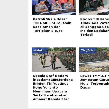
Patroli Skala Besar
Koops TNI Hab
TNI-Polri untuk Jamin
Tidak Ada Patro
Rasa Aman dan
di Danggoa Saa
Tertibkan Situasi
Insiden Ledaka
Terjadi
Maluku
TNI/Polri
Kepala Staf Kodam
Lewat TMMD, P
(Kasdam) XIII/Merdeka
Jembatan Garu
Brigjen TNI Yustinus
Mulai Terbentuk
Nono Yulianto
Dasar
Memimpin Upacara
Serta Membacakan
Amanat Kepala Staf