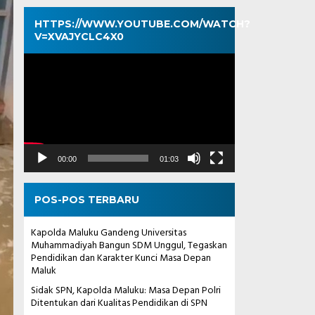
HTTPS://WWW.YOUTUBE.COM/WATCH?
V=XVAJYCLC4X0
Pemutar
Video
00:00
01:03
POS-POS TERBARU
Kapolda Maluku Gandeng Universitas
Muhammadiyah Bangun SDM Unggul, Tegaskan
Pendidikan dan Karakter Kunci Masa Depan
Maluk
Sidak SPN, Kapolda Maluku: Masa Depan Polri
Ditentukan dari Kualitas Pendidikan di SPN