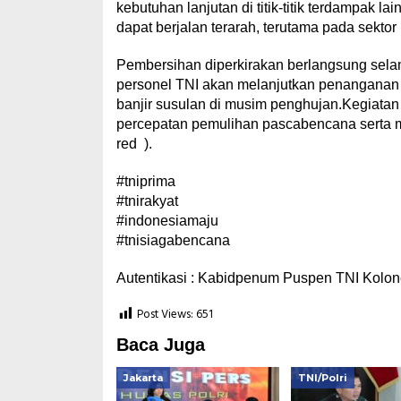
kebutuhan lanjutan di titik-titik terdampak
dapat berjalan terarah, terutama pada sekt
Pembersihan diperkirakan berlangsung selam
personel TNI akan melanjutkan penanganan 
banjir susulan di musim penghujan.Kegiata
percepatan pemulihan pascabencana serta 
red ).
#tniprima
#tnirakyat
#indonesiamaju
#tnisiagabencana
Autentikasi : Kabidpenum Puspen TNI Kolone
Post Views:
651
Baca Juga
Jakarta
TNI/Polri