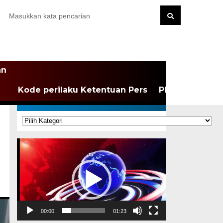
an
Kode perilaku Ketentuan Pers
PEDOMAN MEDI
KATEGORI
Kategori
Pemutar
Video
00:00
01:23