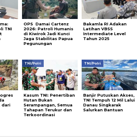
ema:
OPS Damai Cartenz
Bakamla RI Adakan
li TNI
2026: Patroli Humanis
Latihan VBSS
t
di Kiwirok Jadi Kunci
Intermediate Level
n
Jaga Stabilitas Papua
Tahun 2025
Pegunungan
TNI/Polri
TNI/Polri
rogres
Kasum TNI: Penertiban
Banjir Putuskan Akses,
da
Hutan Bukan
TNI Tempuh 12 Mil Lalui
 dari
Serampangan, Semua
Danau Singkarak
Tahapan Terukur dan
Salurkan Bantuan
Terkoordinasi