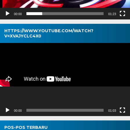
00:00
01:23
HTTPS://WWW.YOUTUBE.COM/WATCH?
V=XVAJYCLC4X0
Pemutar
Video
00:00
01:03
POS-POS TERBARU