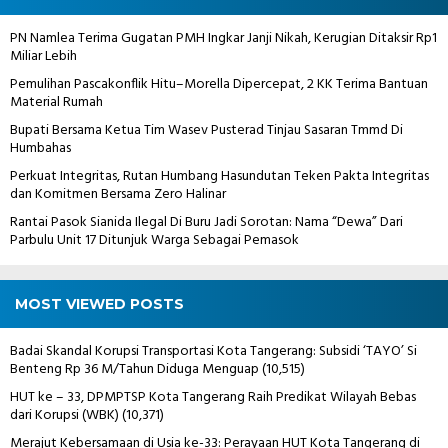
PN Namlea Terima Gugatan PMH Ingkar Janji Nikah, Kerugian Ditaksir Rp1
Miliar Lebih
Pemulihan Pascakonflik Hitu–Morella Dipercepat, 2 KK Terima Bantuan
Material Rumah
Bupati Bersama Ketua Tim Wasev Pusterad Tinjau Sasaran Tmmd Di
Humbahas
Perkuat Integritas, Rutan Humbang Hasundutan Teken Pakta Integritas
dan Komitmen Bersama Zero Halinar
Rantai Pasok Sianida Ilegal Di Buru Jadi Sorotan: Nama “Dewa” Dari
Parbulu Unit 17 Ditunjuk Warga Sebagai Pemasok
MOST VIEWED POSTS
Badai Skandal Korupsi Transportasi Kota Tangerang: Subsidi ‘TAYO’ Si
Benteng Rp 36 M/Tahun Diduga Menguap
(10,515)
HUT ke – 33, DPMPTSP Kota Tangerang Raih Predikat Wilayah Bebas
dari Korupsi (WBK)
(10,371)
Merajut Kebersamaan di Usia ke-33: Perayaan HUT Kota Tangerang di