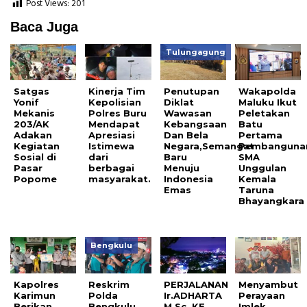
Post Views:
201
Baca Juga
Tulungagung
Satgas
Kinerja Tim
Penutupan
Wakapolda
Yonif
Kepolisian
Diklat
Maluku Ikut
Mekanis
Polres Buru
Wawasan
Peletakan
203/AK
Mendapat
Kebangsaan
Batu
Adakan
Apresiasi
Dan Bela
Pertama
Kegiatan
Istimewa
Negara,Semangat
Pembanguna
Sosial di
dari
Baru
SMA
Pasar
berbagai
Menuju
Unggulan
Popome
masyarakat.
Indonesia
Kemala
Emas
Taruna
Bhayangkara
Bengkulu
Kapolres
Reskrim
PERJALANAN
Menyambut
Karimun
Polda
Ir.ADHARTA
Perayaan
Berikan
Bengkulu
M.Sc KE
Imlek