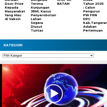
Door Prize
Terima
BATAM
Tahun 2025
Kepada
Kunjungan
: Calon
Masyarakat
JBMI, Kasus
Pengurus
Yang Mau
Penyerobotan
PW FRN
di Vaksin
Lahan
DPC
Segera
Kab.Tangera
Diusut
Adakan
Tuntas
Pertemuan
KATEGORI
Kategori
Pemutar
Video