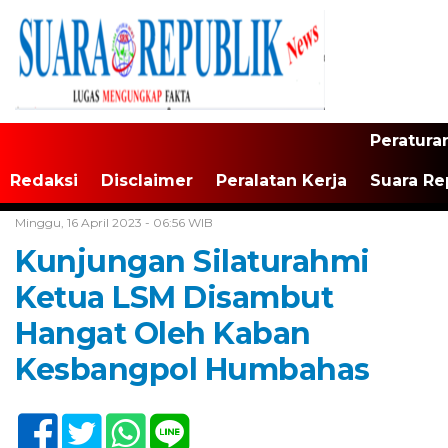
Peratura
Redaksi
Disclaimer
Peralatan Kerja
Suara Re
Home /
Tak Berkategori
Minggu, 16 April 2023 - 06:56 WIB
Kunjungan Silaturahmi
Ketua LSM Disambut
Hangat Oleh Kaban
Kesbangpol Humbahas