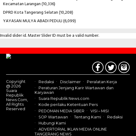
Kecamatan Larangan
(10,336)
DPRD Kota Tangerang Selatan
(10,208)
YAYASAN MULYA ABADI PEDULI
(6,099)
Invalid slider id. Master Slider ID must be a valid number.
Contact
Us
Copyright
Redaksi
Disclaimer
Peralatan Kerja
@ 2026
Peraturan Jenjang Karir Wartawan dan
Suara
Karyawan
Republik
Suara Republik News.com
News.Com,
All Rights
Kode perilaku Ketentuan Pers
Reserved
PEDOMAN MEDIA SIBER
VISI – MISI
SOP Wartawan
Tentang Kami
Redaksi
Hubungi Kami
ADVERTORIAL IKLAN MEDIA ONLINE
TANGERANG NEWS