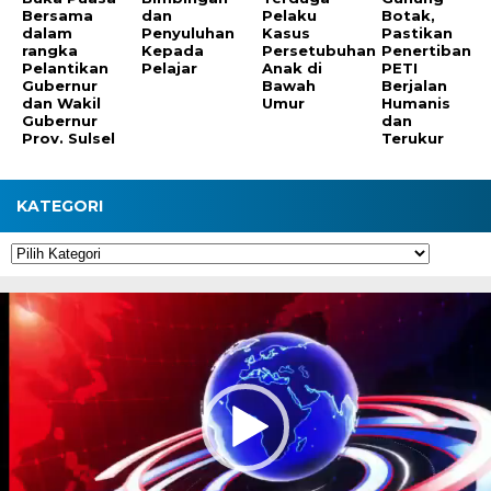
Bersama
dan
Pelaku
Botak,
dalam
Penyuluhan
Kasus
Pastikan
rangka
Kepada
Persetubuhan
Penertiban
Pelantikan
Pelajar
Anak di
PETI
Gubernur
Bawah
Berjalan
dan Wakil
Umur
Humanis
Gubernur
dan
Prov. Sulsel
Terukur
KATEGORI
Kategori
Pemutar
Video