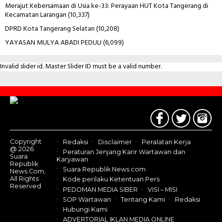
Merajut Kebersamaan di Usia ke-33: Perayaan HUT Kota Tangerang di
Kecamatan Larangan
(10,337)
DPRD Kota Tangerang Selatan
(10,208)
YAYASAN MULYA ABADI PEDULI
(6,099)
Invalid slider id. Master Slider ID must be a valid number.
Contact
Us
Copyright
Redaksi
Disclaimer
Peralatan Kerja
@ 2026
Peraturan Jenjang Karir Wartawan dan
Suara
Karyawan
Republik
Suara Republik News.com
News.Com,
All Rights
Kode perilaku Ketentuan Pers
Reserved
PEDOMAN MEDIA SIBER
VISI – MISI
SOP Wartawan
Tentang Kami
Redaksi
Hubungi Kami
ADVERTORIAL IKLAN MEDIA ONLINE