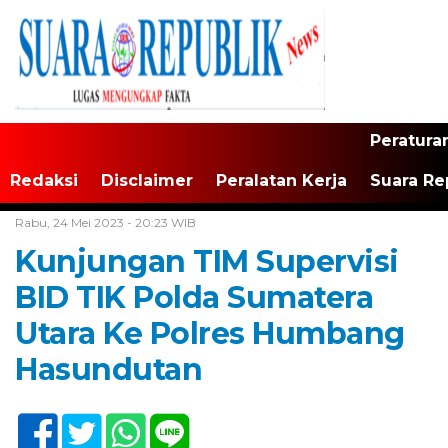
Peratura
Redaksi
Disclaimer
Peralatan Kerja
Suara Re
Home /
Tak Berkategori
Rabu, 24 Mei 2023 - 20:23 WIB
Kunjungan TIM Supervisi
BID TIK Polda Sumatera
Utara Ke Polres Humbang
Hasundutan