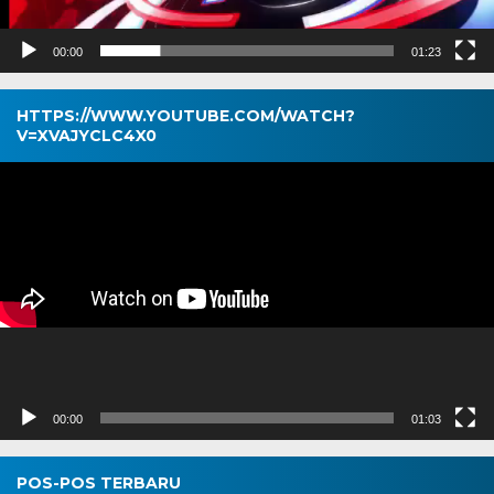
00:00
01:23
HTTPS://WWW.YOUTUBE.COM/WATCH?
V=XVAJYCLC4X0
Pemutar
Video
00:00
01:03
POS-POS TERBARU