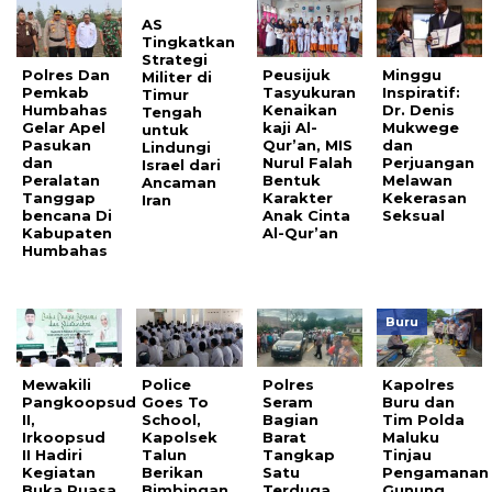
AS
Tingkatkan
Strategi
Polres Dan
Peusijuk
Minggu
Militer di
Pemkab
Tasyukuran
Inspiratif:
Timur
Humbahas
Kenaikan
Dr. Denis
Tengah
Gelar Apel
kaji Al-
Mukwege
untuk
Pasukan
Qur’an, MIS
dan
Lindungi
dan
Nurul Falah
Perjuangan
Israel dari
Peralatan
Bentuk
Melawan
Ancaman
Tanggap
Karakter
Kekerasan
Iran
bencana Di
Anak Cinta
Seksual
Kabupaten
Al-Qur’an
Humbahas
Buru
Mewakili
Police
Polres
Kapolres
Pangkoopsud
Goes To
Seram
Buru dan
II,
School,
Bagian
Tim Polda
Irkoopsud
Kapolsek
Barat
Maluku
II Hadiri
Talun
Tangkap
Tinjau
Kegiatan
Berikan
Satu
Pengamanan
Buka Puasa
Bimbingan
Terduga
Gunung