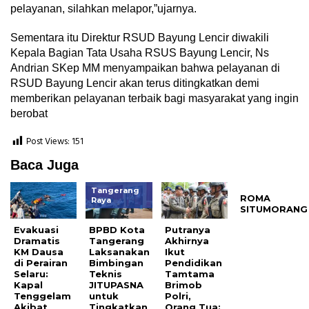
pelayanan, silahkan melapor,”ujarnya.
Sementara itu Direktur RSUD Bayung Lencir diwakili
Kepala Bagian Tata Usaha RSUS Bayung Lencir, Ns
Andrian SKep MM menyampaikan bahwa pelayanan di
RSUD Bayung Lencir akan terus ditingkatkan demi
memberikan pelayanan terbaik bagi masyarakat yang ingin
berobat
Post Views:
151
Baca Juga
Tangerang
ROMA
Raya
SITUMORANG
Evakuasi
BPBD Kota
Putranya
Dramatis
Tangerang
Akhirnya
KM Dausa
Laksanakan
Ikut
di Perairan
Bimbingan
Pendidikan
Selaru:
Teknis
Tamtama
Kapal
JITUPASNA
Brimob
Tenggelam
untuk
Polri,
Akibat
Tingkatkan
Orang Tua: