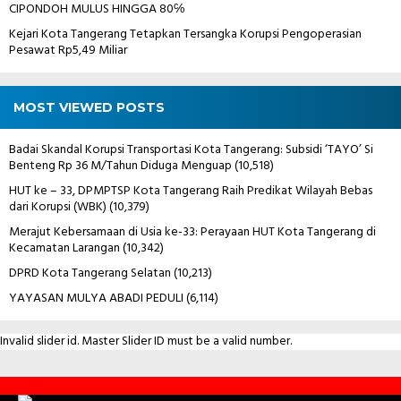
CIPONDOH MULUS HINGGA 80℅
Kejari Kota Tangerang Tetapkan Tersangka Korupsi Pengoperasian
Pesawat Rp5,49 Miliar
MOST VIEWED POSTS
Badai Skandal Korupsi Transportasi Kota Tangerang: Subsidi ‘TAYO’ Si
Benteng Rp 36 M/Tahun Diduga Menguap
(10,518)
HUT ke – 33, DPMPTSP Kota Tangerang Raih Predikat Wilayah Bebas
dari Korupsi (WBK)
(10,379)
Merajut Kebersamaan di Usia ke-33: Perayaan HUT Kota Tangerang di
Kecamatan Larangan
(10,342)
DPRD Kota Tangerang Selatan
(10,213)
YAYASAN MULYA ABADI PEDULI
(6,114)
Invalid slider id. Master Slider ID must be a valid number.
Contact