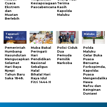
Cuaca
Kesiapsiagaan
Terima
Ekstrem
Pascabencana
Kasih
dan
Kapolda
Muatan
Maluku
Berlebih
Tapanuli
Maluku
Raya
Pemerintah
Muba Bakal
Polisi Ciduk
Polda
Humbang
Peringati
Dua
Maluku
Hasundutan
Hari
Pemuda
Gelar Buka
Mengucapkan
Pendidikan
Pemilik
Puasa
Selamat
Nasional
Narkoba
Bersama
Hari Raya
Sekaligus
Forkopimda,
Nyepi
Halal
Kapolda:
Tahun Baru
Bihalal Hari
Puasa
Saka 1848.
Raya Idul
Mengendalik
Fitri 1444 H
Hawa
Nafsu dan
Keinginan
Duniawi