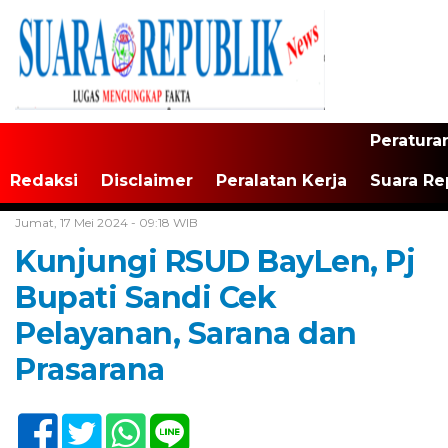
Peratura
Redaksi
Disclaimer
Peralatan Kerja
Suara Re
Home /
Tak Berkategori
Jumat, 17 Mei 2024 - 09:18 WIB
Kunjungi RSUD BayLen, Pj
Bupati Sandi Cek
Pelayanan, Sarana dan
Prasarana