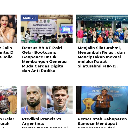
Maluku
 Jalin
Densus 88 AT Polri
Menjalin Silaturahmi,
ntis D
Gelar Bootcamp
Menambah Relasi, dan
 Jolie
Genpeace untuk
Menciptakan Inovasi
Membangun Generasi
melalui Rapat
Muda Cerdas Digital
Silaturahmi FHP-15.
dan Anti Radikal
n Gelar
Prediksi Prancis vs
Pemerintah Kabupaten
Murah
Argentina:
Samosir Mendapat