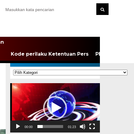
an
Kode perilaku Ketentuan Pers
PEDOMAN MEDI
KATEGORI
Kategori
Pemutar
Video
00:00
01:23