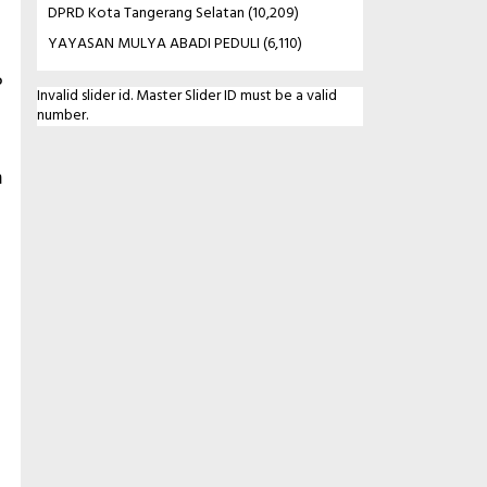
DPRD Kota Tangerang Selatan
(10,209)
YAYASAN MULYA ABADI PEDULI
(6,110)
P
Invalid slider id. Master Slider ID must be a valid
number.
m