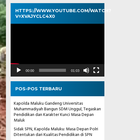
HTTPS://WWW.YOUTUBE.COM/WATCH?
V=XVAJYCLC4X0
Pemutar
Video
00:00
01:03
POS-POS TERBARU
Kapolda Maluku Gandeng Universitas
Muhammadiyah Bangun SDM Unggul, Tegaskan
Pendidikan dan Karakter Kunci Masa Depan
Maluk
Sidak SPN, Kapolda Maluku: Masa Depan Polri
Ditentukan dari Kualitas Pendidikan di SPN