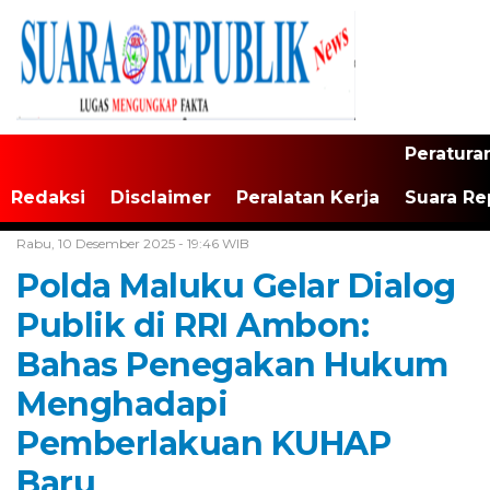
Peratura
Redaksi
Disclaimer
Peralatan Kerja
Suara Re
Home /
Maluku
Rabu, 10 Desember 2025 - 19:46 WIB
Polda Maluku Gelar Dialog
Publik di RRI Ambon:
Bahas Penegakan Hukum
Menghadapi
Pemberlakuan KUHAP
Baru