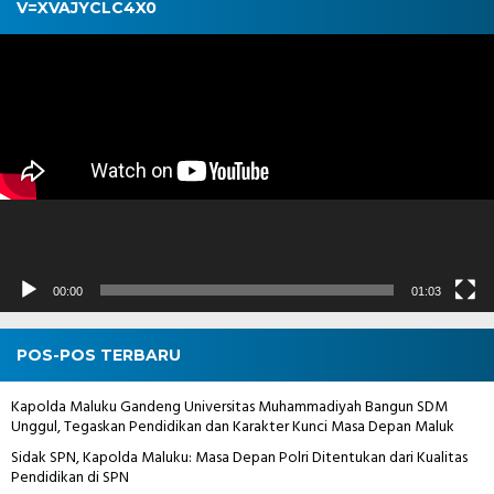
V=XVAJYCLC4X0
Pemutar
Video
00:00
01:03
POS-POS TERBARU
Kapolda Maluku Gandeng Universitas Muhammadiyah Bangun SDM
Unggul, Tegaskan Pendidikan dan Karakter Kunci Masa Depan Maluk
Sidak SPN, Kapolda Maluku: Masa Depan Polri Ditentukan dari Kualitas
Pendidikan di SPN