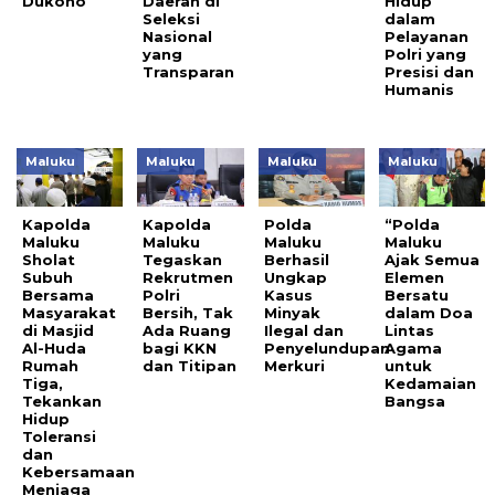
Dukono
Daerah di
Hidup
Seleksi
dalam
Nasional
Pelayanan
yang
Polri yang
Transparan
Presisi dan
Humanis
Maluku
Maluku
Maluku
Maluku
Kapolda
Kapolda
Polda
“Polda
Maluku
Maluku
Maluku
Maluku
Sholat
Tegaskan
Berhasil
Ajak Semua
Subuh
Rekrutmen
Ungkap
Elemen
Bersama
Polri
Kasus
Bersatu
Masyarakat
Bersih, Tak
Minyak
dalam Doa
di Masjid
Ada Ruang
Ilegal dan
Lintas
Al-Huda
bagi KKN
Penyelundupan
Agama
Rumah
dan Titipan
Merkuri
untuk
Tiga,
Kedamaian
Tekankan
Bangsa
Hidup
Toleransi
dan
Kebersamaan
Menjaga