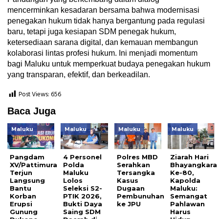
mencerminkan kesadaran bersama bahwa modernisasi
penegakan hukum tidak hanya bergantung pada regulasi
baru, tetapi juga kesiapan SDM penegak hukum,
ketersediaan sarana digital, dan kemauan membangun
kolaborasi lintas profesi hukum. Ini menjadi momentum
bagi Maluku untuk memperkuat budaya penegakan hukum
yang transparan, efektif, dan berkeadilan.
Post Views:
656
Baca Juga
Maluku
Maluku
Maluku
Maluku
Pangdam
4 Personel
Polres MBD
Ziarah Hari
XV/Pattimura
Polda
Serahkan
Bhayangkara
Terjun
Maluku
Tersangka
Ke-80,
Langsung
Lolos
Kasus
Kapolda
Bantu
Seleksi S2-
Dugaan
Maluku:
Korban
PTIK 2026,
Pembunuhan
Semangat
Erupsi
Bukti Daya
ke JPU
Pahlawan
Gunung
Saing SDM
Harus