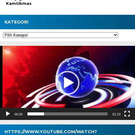
Kamtibmas
KATEGORI
Kategori
Pemutar
Video
00:00
01:23
HTTPS://WWW.YOUTUBE.COM/WATCH?