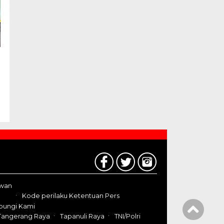
awan
Kode perilaku Ketentuan Pers
bungi Kami
Tangerang Raya
Tapanuli Raya
TNI/Polri