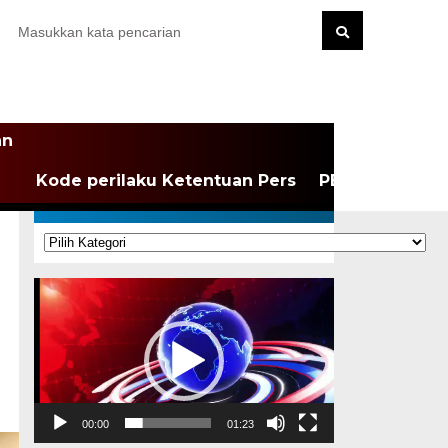
an
Kode perilaku Ketentuan Pers
PEDOMAN MEDI
KATEGORI
Kategori
Pemutar
Video
00:00
01:23