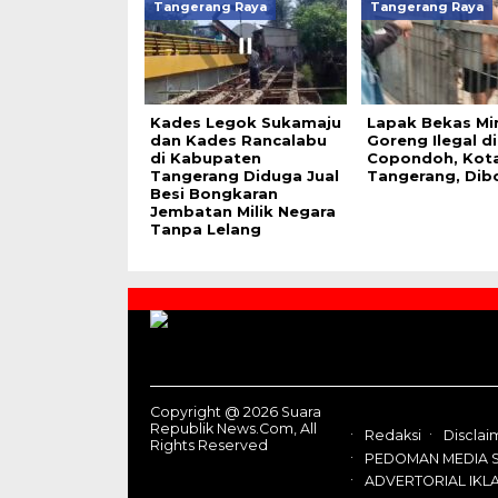
Tangerang Raya
Tangerang Raya
Kades Legok Sukamaju
Lapak Bekas Mi
dan Kades Rancalabu
Goreng Ilegal di
di Kabupaten
Copondoh, Kot
Tangerang Diduga Jual
Tangerang, Dib
Besi Bongkaran
Jembatan Milik Negara
Tanpa Lelang
Contact
Us
Copyright @ 2026 Suara
Republik News.Com, All
Redaksi
Disclai
Rights Reserved
PEDOMAN MEDIA S
ADVERTORIAL IKL