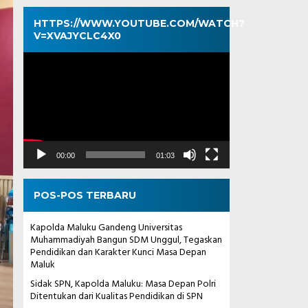
HTTPS://WWW.YOUTUBE.COM/WATCH?
V=XVAJYCLC4X0
Pemutar
Video
00:00
01:03
POS-POS TERBARU
Kapolda Maluku Gandeng Universitas
Muhammadiyah Bangun SDM Unggul, Tegaskan
Pendidikan dan Karakter Kunci Masa Depan
Maluk
Sidak SPN, Kapolda Maluku: Masa Depan Polri
Ditentukan dari Kualitas Pendidikan di SPN