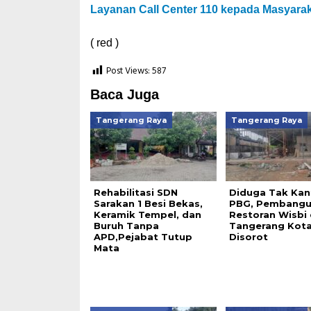
Layanan Call Center 110 kepada Masyara
( red )
Post Views:
587
Baca Juga
Tangerang Raya
Tangerang Raya
Rehabilitasi SDN
Diduga Tak Kan
Sarakan 1 Besi Bekas,
PBG, Pembang
Keramik Tempel, dan
Restoran Wisbi 
Buruh Tanpa
Tangerang Kot
APD,Pejabat Tutup
Disorot
Mata