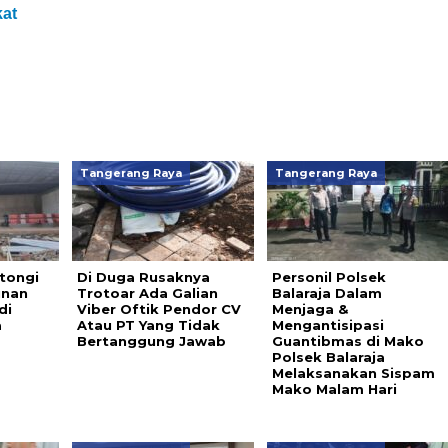
kat
Tangerang Raya
Tangerang Raya
tongi
Di Duga Rusaknya
Personil Polsek
unan
Trotoar Ada Galian
Balaraja Dalam
di
Viber Oftik Pendor CV
Menjaga &
a
Atau PT Yang Tidak
Mengantisipasi
Bertanggung Jawab
Guantibmas di Mako
Polsek Balaraja
Melaksanakan Sispam
Mako Malam Hari