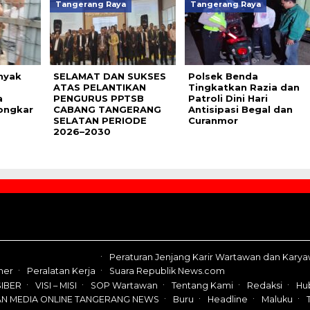
Tangerang Raya
Tangerang Raya
nyak
SELAMAT DAN SUKSES
Polsek Benda
ATAS PELANTIKAN
Tingkatkan Razia dan
a
PENGURUS PPTSB
Patroli Dini Hari
ongkar
CABANG TANGERANG
Antisipasi Begal dan
SELATAN PERIODE
Curanmor
2026–2030
Peraturan Jenjang Karir Wartawan dan Kary
mer
Peralatan Kerja
Suara Republik News.com
IBER
VISI – MISI
SOP Wartawan
Tentang Kami
Redaksi
Hu
AN MEDIA ONLINE TANGERANG NEWS
Buru
Headline
Maluku