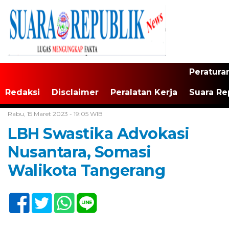
Peratura
Redaksi
Disclaimer
Peralatan Kerja
Suara Re
Home /
Tak Berkategori
Rabu, 15 Maret 2023 - 19:05 WIB
LBH Swastika Advokasi
Nusantara, Somasi
Walikota Tangerang