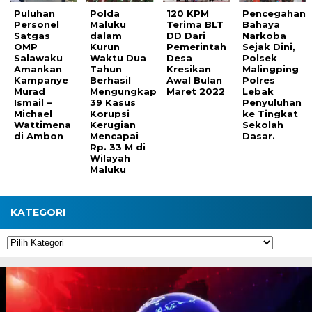
Puluhan
Polda
120 KPM
Pencegahan
Personel
Maluku
Terima BLT
Bahaya
Satgas
dalam
DD Dari
Narkoba
OMP
Kurun
Pemerintah
Sejak Dini,
Salawaku
Waktu Dua
Desa
Polsek
Amankan
Tahun
Kresikan
Malingping
Kampanye
Berhasil
Awal Bulan
Polres
Murad
Mengungkap
Maret 2022
Lebak
Ismail –
39 Kasus
Penyuluhan
Michael
Korupsi
ke Tingkat
Wattimena
Kerugian
Sekolah
di Ambon
Mencapai
Dasar.
Rp. 33 M di
Wilayah
Maluku
KATEGORI
Kategori
Pemutar
Video