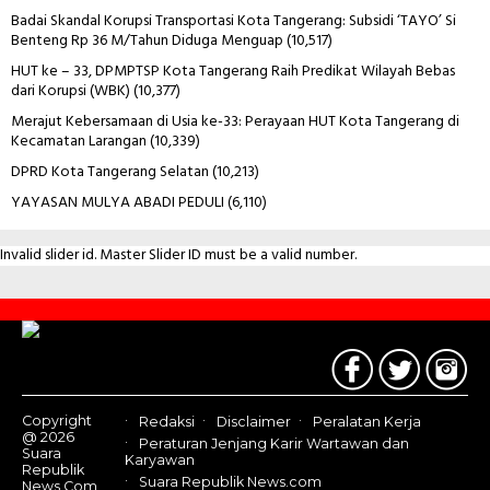
Badai Skandal Korupsi Transportasi Kota Tangerang: Subsidi ‘TAYO’ Si
Benteng Rp 36 M/Tahun Diduga Menguap
(10,517)
HUT ke – 33, DPMPTSP Kota Tangerang Raih Predikat Wilayah Bebas
dari Korupsi (WBK)
(10,377)
Merajut Kebersamaan di Usia ke-33: Perayaan HUT Kota Tangerang di
Kecamatan Larangan
(10,339)
DPRD Kota Tangerang Selatan
(10,213)
YAYASAN MULYA ABADI PEDULI
(6,110)
Invalid slider id. Master Slider ID must be a valid number.
Contact
Us
Copyright
Redaksi
Disclaimer
Peralatan Kerja
@ 2026
Peraturan Jenjang Karir Wartawan dan
Suara
Karyawan
Republik
Suara Republik News.com
News.Com,