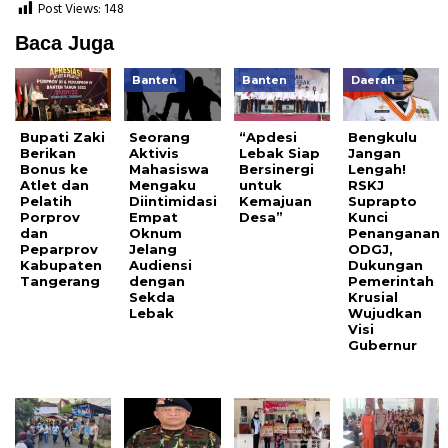
Post Views:
148
Baca Juga
Banten
Banten
Daerah
Bupati Zaki
Seorang
“Apdesi
Bengkulu
Berikan
Aktivis
Lebak Siap
Jangan
Bonus ke
Mahasiswa
Bersinergi
Lengah!
Atlet dan
Mengaku
untuk
RSKJ
Pelatih
Diintimidasi
Kemajuan
Suprapto
Porprov
Empat
Desa”
Kunci
dan
Oknum
Penanganan
Peparprov
Jelang
ODGJ,
Kabupaten
Audiensi
Dukungan
Tangerang
dengan
Pemerintah
Sekda
Krusial
Lebak
Wujudkan
Visi
Gubernur