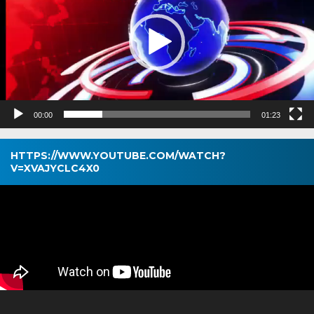
00:00
01:23
HTTPS://WWW.YOUTUBE.COM/WATCH?
V=XVAJYCLC4X0
Pemutar
Video