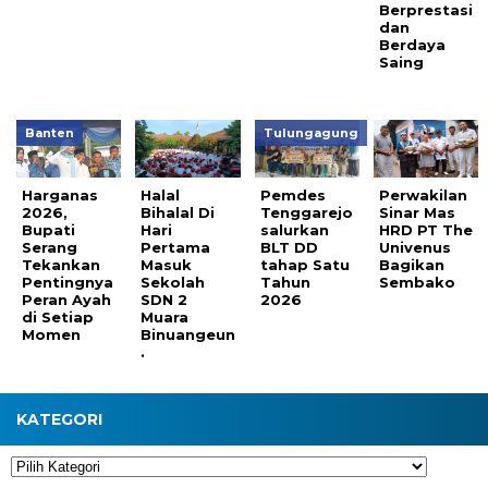
Berprestasi
dan
Berdaya
Saing
Banten
Tulungagung
Harganas
Halal
Pemdes
Perwakilan
2026,
Bihalal Di
Tenggarejo
Sinar Mas
Bupati
Hari
salurkan
HRD PT The
Serang
Pertama
BLT DD
Univenus
Tekankan
Masuk
tahap Satu
Bagikan
Pentingnya
Sekolah
Tahun
Sembako
Peran Ayah
SDN 2
2026
di Setiap
Muara
Momen
Binuangeun
.
KATEGORI
Kategori