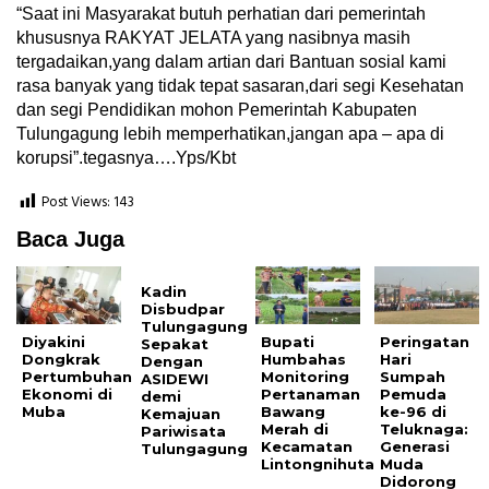
“Saat ini Masyarakat butuh perhatian dari pemerintah
khususnya RAKYAT JELATA yang nasibnya masih
tergadaikan,yang dalam artian dari Bantuan sosial kami
rasa banyak yang tidak tepat sasaran,dari segi Kesehatan
dan segi Pendidikan mohon Pemerintah Kabupaten
Tulungagung lebih memperhatikan,jangan apa – apa di
korupsi”.tegasnya….Yps/Kbt
Post Views:
143
Baca Juga
Kadin
Disbudpar
Tulungagung
Diyakini
Bupati
Peringatan
Sepakat
Dongkrak
Humbahas
Hari
Dengan
Pertumbuhan
Monitoring
Sumpah
ASIDEWI
Ekonomi di
Pertanaman
Pemuda
demi
Muba
Bawang
ke-96 di
Kemajuan
Merah di
Teluknaga:
Pariwisata
Kecamatan
Generasi
Tulungagung
Lintongnihuta
Muda
Didorong