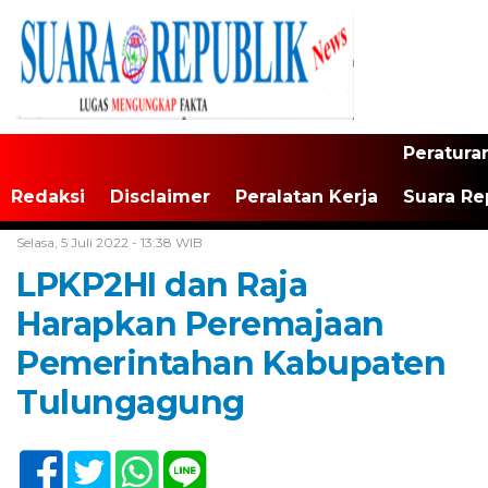
Peratura
Redaksi
Disclaimer
Peralatan Kerja
Suara Re
Home /
Tak Berkategori
Selasa, 5 Juli 2022 - 13:38 WIB
LPKP2HI dan Raja
Harapkan Peremajaan
Pemerintahan Kabupaten
Tulungagung