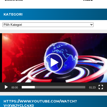
KATEGORI
Kategori
Pemutar
Video
00:00
01:23
HTTPS://WWW.YOUTUBE.COM/WATCH?
V=XVAJYCLC4X0