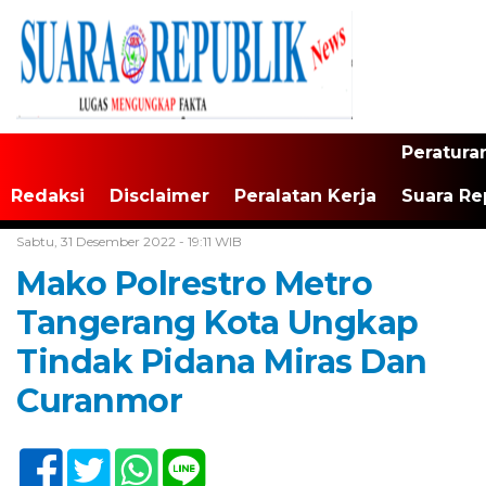
Peratura
Redaksi
Disclaimer
Peralatan Kerja
Suara Re
Home /
Tak Berkategori
Sabtu, 31 Desember 2022 - 19:11 WIB
Mako Polrestro Metro
Tangerang Kota Ungkap
Tindak Pidana Miras Dan
Curanmor