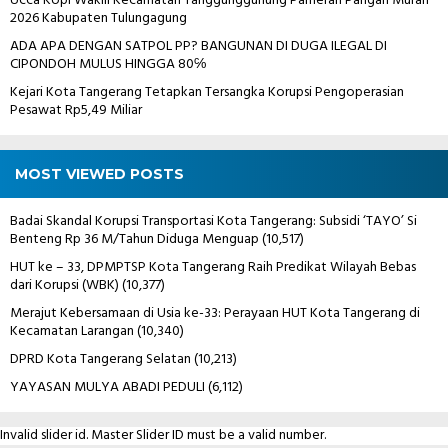
Ucca Kopi Wakili Kecamatan Tanggunggunung Pameran Pangan Murah
2026 Kabupaten Tulungagung
ADA APA DENGAN SATPOL PP? BANGUNAN DI DUGA ILEGAL DI
CIPONDOH MULUS HINGGA 80℅
Kejari Kota Tangerang Tetapkan Tersangka Korupsi Pengoperasian
Pesawat Rp5,49 Miliar
MOST VIEWED POSTS
Badai Skandal Korupsi Transportasi Kota Tangerang: Subsidi ‘TAYO’ Si
Benteng Rp 36 M/Tahun Diduga Menguap
(10,517)
HUT ke – 33, DPMPTSP Kota Tangerang Raih Predikat Wilayah Bebas
dari Korupsi (WBK)
(10,377)
Merajut Kebersamaan di Usia ke-33: Perayaan HUT Kota Tangerang di
Kecamatan Larangan
(10,340)
DPRD Kota Tangerang Selatan
(10,213)
YAYASAN MULYA ABADI PEDULI
(6,112)
Invalid slider id. Master Slider ID must be a valid number.