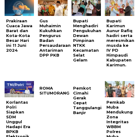
Prakiraan
Gus
Bupati
Bupati
Cuaca Jawa
Muhaimin
Menghadiri
Karimun
Barat dan
Kukuhkan
Pengukuhan
Aunur Rafiq
Kota-Kota
Pengurus
Dewan
hadiri serta
Besar Hari
Badan
Pimpinan
meresmikan
ini 11 Juni
Persaudaraan
NTKK
musda ke
2024
Antariman
Kecamatan
IV PD
DPP PKB
Selat
Himpaudi
Gelam
Kabupaten
Karimun.
TNI/Polri
ROMA
Pemkot
SITUMORANG
Cimahi
Gerak
Korlantas
Pemkab
Cepat
Polri
Muba
Tanggulangi
Siapkan
Mendukung
Banjir
SDM
Zona
Unggul
Integritas
Hadapi Era
WBBM
BPKB
Polres
Elektronik
Muba