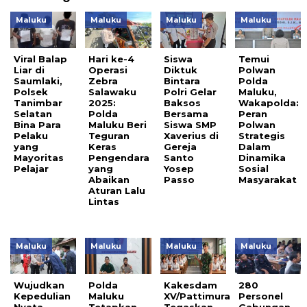
Maluku
Maluku
Maluku
Maluku
Viral Balap
Hari ke-4
Siswa
Temui
Liar di
Operasi
Diktuk
Polwan
Saumlaki,
Zebra
Bintara
Polda
Polsek
Salawaku
Polri Gelar
Maluku,
Tanimbar
2025:
Baksos
Wakapolda:
Selatan
Polda
Bersama
Peran
Bina Para
Maluku Beri
Siswa SMP
Polwan
Pelaku
Teguran
Xaverius di
Strategis
yang
Keras
Gereja
Dalam
Mayoritas
Pengendara
Santo
Dinamika
Pelajar
yang
Yosep
Sosial
Abaikan
Passo
Masyarakat
Aturan Lalu
Lintas
Maluku
Maluku
Maluku
Maluku
Wujudkan
Polda
Kakesdam
280
Kepedulian
Maluku
XV/Pattimura
Personel