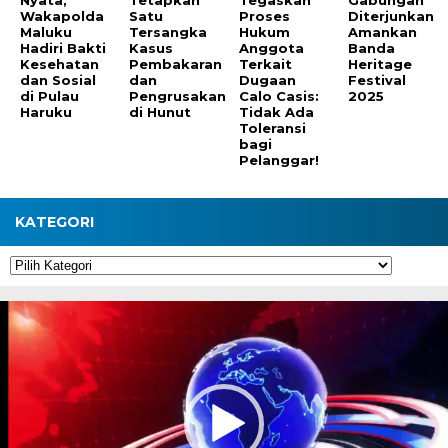
Nyata,
Tetapkan
Tegaskan
Gabungan
Wakapolda
Satu
Proses
Diterjunkan
Maluku
Tersangka
Hukum
Amankan
Hadiri Bakti
Kasus
Anggota
Banda
Kesehatan
Pembakaran
Terkait
Heritage
dan Sosial
dan
Dugaan
Festival
di Pulau
Pengrusakan
Calo Casis:
2025
Haruku
di Hunut
Tidak Ada
Toleransi
bagi
Pelanggar!
KATEGORI
Kategori
Pemutar
Video