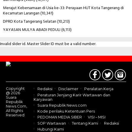
Merajut Kebersamaan di Usia ke-33: Perayaan HUT Kota Tangerang di
Kecamatan Larangan
(10,341)
DPRD Kota Tangerang Selatan
(10,213)
YAYASAN MULYA ABADI PEDULI
(6,113)
Invalid slider id. Master Slider ID must be a valid number.
Contact
Us
Copyright
Redaksi
Disclaimer
Peralatan Kerja
@ 2026
Peraturan Jenjang Karir Wartawan dan
Suara
Karyawan
Republik
Suara Republik News.com
News.Com,
All Rights
Kode perilaku Ketentuan Pers
Reserved
PEDOMAN MEDIA SIBER
VISI – MISI
SOP Wartawan
Tentang Kami
Redaksi
Hubungi Kami