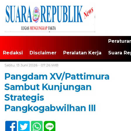
Peratura
Redaksi
Disclaimer
Peralatan Kerja
Suara Re
Home /
Maluku
Sabtu, 13 Juni 2026 - 07:26 WIB
Pangdam XV/Pattimura
Sambut Kunjungan
Strategis
Pangkogabwilhan III