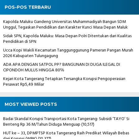
POS-POS TERBARU
Kapolda Maluku Gandeng Universitas Muhammadiyah Bangun SDM
Unggul, Tegaskan Pendidikan dan Karakter Kunci Masa Depan Maluk
Sidak SPN, Kapolda Maluku: Masa Depan Polri Ditentukan dari Kualitas
Pendidikan di SPN
Ucca Kopi Wakili Kecamatan Tanggunggunung Pameran Pangan Murah
2026 Kabupaten Tulungagung
ADA APA DENGAN SATPOL PP? BANGUNAN DI DUGA ILEGAL DI
CIPONDOH MULUS HINGGA 80℅
Kejari Kota Tangerang Tetapkan Tersangka Korupsi Pengoperasian
Pesawat Rp5,49 Miliar
MOST VIEWED POSTS
Badai Skandal Korupsi Transportasi Kota Tangerang: Subsidi ‘TAYO’ Si
Benteng Rp 36 M/Tahun Diduga Menguap
(10,517)
HUT ke – 33, DPMPTSP Kota Tangerang Raih Predikat Wilayah Bebas
dari Korupsi (WBK)
(10,377)