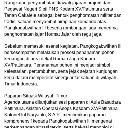
Rangkaian penyambutan diawali jajaran prajurit dan
Pegawai Negeri Sipil PNS Kodam XV/Pattimura serta
Tarian Cakalele sebagai bentuk penghormatan militer dan
tradisi satuan menyambut pimpinan komando atas.
Pangkogabwilhan III beserta rombongan juga menerima
penghormatan jajar Hormat Jajar oleh regu jaga.
Sebelum memasuki esensi kegiatan, Pangkogabwilhan III
berkesempatan melakukan prosesi penanaman pohon
kenangan di area dekat Rumah Jaga Kodam
XV/Pattimura. Penanaman pohon ini menjadi simbol
kelestarian, pertumbuhan, serta jejak sejarah kunjungan
kerja dalam mempererat sinergi antar satuan di wilayah
Timur Indonesia.
Paparan Situasi Wilayah Timur
Agenda utama dilanjutkan sesi paparan di Aula Basudara
Pattimura. Asisten Operasi Asops Kasdam XV/Pattimura
Kolonel Inf Nuryanto, S.A.P., memberikan paparan
komprehensif kepada Pangkogabwilhan III mengenai
perkembangan situasi terkini serta hal-hal menonjol di