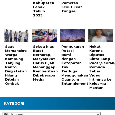
Kabupaten
Pameran
Lebak
Scout Feat
Tahun
Tangsel
2023
Saat
Sekda Nias
Pengukuran
Nekat
Memancing
Barat
Rotasi
Karena
Warga
Berharap,
Bumi
Diputus
Kampung
Masyarakat
dengan
Cinta Sang
Tanjung
Harus Bijak
Ketepatan
Pacar,Seoran
Panto
Menanggapi
Tak
Pemuda
Dinyatakan
Pemberitaan
Terduga
Sebar
Hilang
Dibeberapa
Menggunakan
Video
Ditelan
Media
Quantum
Intimnya ke
Ombak
Entanglement
keluarga
Mantan
KATEGORI
Kategori