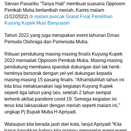
Stevan Pasaribu “Tanya Hati” membuat suasana Opproom
Pemkab Muba bertambah meriah, Kamis malam
(1/12/2022)
di malam puncak Grand Final Pemilihan
Kuyung Kupek Musi Banyuasin
Tahun 2022 yang juga merupakan event tahunan Dinas
Pemuda Olahraga dan Pariwisata Muba.
Ribuan pendukung masing-masing finalis Kuyung Kupek
2022 memadati Opproom Pemkab Muba. Masing-masing
pendukung membawa spanduk dukungan dan tak henti-
hentinya bersorak dengan yel-yel dukungan kepada
masing-masing 15 pasang finalis. “Alhamdulillah tahun ini
kita bisa melaksanakan lagi kegiatan Kuyung Kupek
seperti tiga tahun yang lalu, setelah 2 tahun sempat
terhenti akibat pandemi covid 19. Semoga kegiatan ini
terus kita laksanakan dengan meriah seperti malam ini,”
ungkap Pj Bupati Muba H Apriyadi.
Walaupun kita berada jauh dari kota, lanjut Apriyadi “Kita
harus tunjukkan bahwa kita mampu menggelar event-event