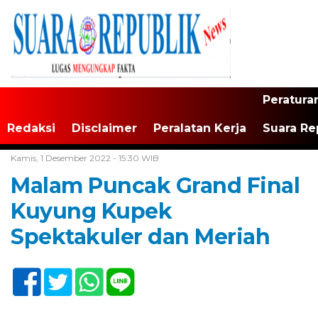
Peratura
Redaksi
Disclaimer
Peralatan Kerja
Suara Re
Home /
Tak Berkategori
Kamis, 1 Desember 2022 - 15:30 WIB
Malam Puncak Grand Final
Kuyung Kupek
Spektakuler dan Meriah