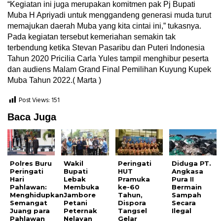
“Kegiatan ini juga merupakan komitmen pak Pj Bupati
Muba H Apriyadi untuk menggandeng generasi muda turut
memajukan daerah Muba yang kita cintai ini,” tukasnya.
Pada kegiatan tersebut kemeriahan semakin tak
terbendung ketika Stevan Pasaribu dan Puteri Indonesia
Tahun 2020 Pricilia Carla Yules tampil menghibur peserta
dan audiens Malam Grand Final Pemilihan Kuyung Kupek
Muba Tahun 2022.( Marta )
Post Views:
151
Baca Juga
Polres Buru
Wakil
Peringati
Diduga PT.
Peringati
Bupati
HUT
Angkasa
Hari
Lebak
Pramuka
Pura II
Pahlawan:
Membuka
ke-60
Bermain
Menghidupkan
Jambore
Tahun,
Sampah
Semangat
Petani
Dispora
Secara
Juang para
Peternak
Tangsel
Ilegal
Pahlawan
Nelayan
Gelar