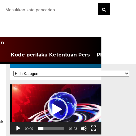
an
Kode perilaku Ketentuan Pers
PEDOMAN MEDI
KATEGORI
Kategori
Pemutar
Video
00:00
01:23