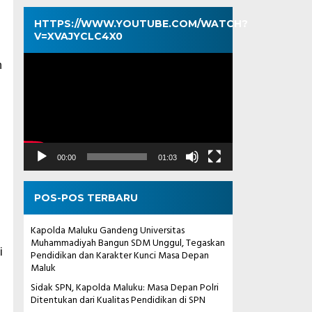
HTTPS://WWW.YOUTUBE.COM/WATCH?
V=XVAJYCLC4X0
Pemutar
n
Video
n
00:00
01:03
POS-POS TERBARU
Kapolda Maluku Gandeng Universitas
Muhammadiyah Bangun SDM Unggul, Tegaskan
i
Pendidikan dan Karakter Kunci Masa Depan
Maluk
Sidak SPN, Kapolda Maluku: Masa Depan Polri
Ditentukan dari Kualitas Pendidikan di SPN