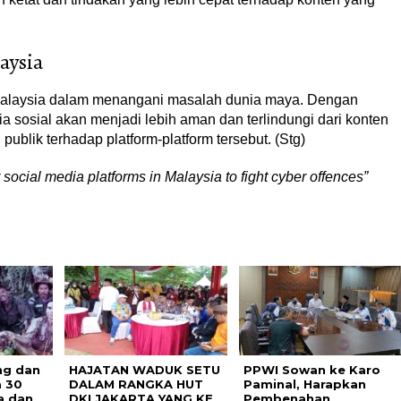
aysia
Malaysia dalam menangani masalah dunia maya. Dengan
a sosial akan menjadi lebih aman dan terlindungi dari konten
ublik terhadap platform-platform tersebut. (Stg)
 social media platforms in Malaysia to fight cyber offences”
ng dan
HAJATAN WADUK SETU
PPWI Sowan ke Karo
a 30
DALAM RANGKA HUT
Paminal, Harapkan
a dan
DKI JAKARTA YANG KE
Pembenahan