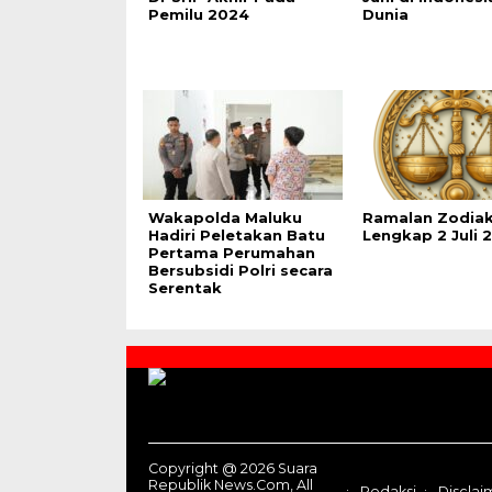
Pemilu 2024
Dunia
Wakapolda Maluku
Ramalan Zodia
Hadiri Peletakan Batu
Lengkap 2 Juli 
Pertama Perumahan
Bersubsidi Polri secara
Serentak
Contact
Us
Copyright @ 2026 Suara
Republik News.Com, All