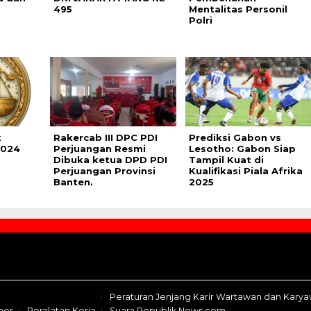
495
Mentalitas Personil
Polri
k
Rakercab III DPC PDI
Prediksi Gabon vs
2024
Perjuangan Resmi
Lesotho: Gabon Siap
Dibuka ketua DPD PDI
Tampil Kuat di
Perjuangan Provinsi
Kualifikasi Piala Afrika
Banten.
2025
Peraturan Jenjang Karir Wartawan dan Kary