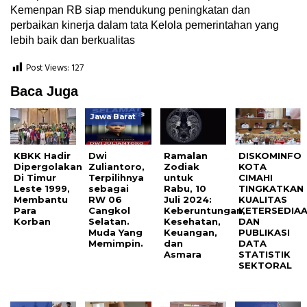
Kemenpan RB siap mendukung peningkatan dan
perbaikan kinerja dalam tata Kelola pemerintahan yang
lebih baik dan berkualitas
Post Views:
127
Baca Juga
Jawa Barat
KBKK Hadir
Dwi
Ramalan
DISKOMINFO
Dipergolakan
Zuliantoro,
Zodiak
KOTA
Di Timur
Terpilihnya
untuk
CIMAHI
Leste 1999,
sebagai
Rabu, 10
TINGKATKAN
Membantu
RW 06
Juli 2024:
KUALITAS
Para
Cangkol
Keberuntungan,
KETERSEDIA
Korban
Selatan.
Kesehatan,
DAN
Muda Yang
Keuangan,
PUBLIKASI
Memimpin.
dan
DATA
Asmara
STATISTIK
SEKTORAL