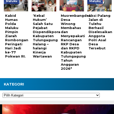
Maluku
Maluku
Kabid
‘Kebal
Musrenbangdes
Aksi Palang
Humas
Hukum’
Desa
Jalan di
Polda
Salah Satu
Winong
Tulehu
Maluku
Pejabat
Membahas
Berhasil
Pimpin
Dispendikpora
dan
Diselesaikan
Ziarah
Kabupaten
Menyepakati
Anggota
Rombongan
Tulungagung
Rancangan
Polri Asal
Peringati
Halang –
RKP Desa
Desa
Hari Jadi
halangi
dan RKPD
Tersebut
ke-77
Kinerja
Kabupaten
Pokwan RI.
Wartawan
Tulungagung
Tahun
Anggaran
2026″
KATEGORI
Kategori
Pemutar
Video