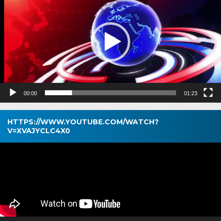
00:00
01:23
HTTPS://WWW.YOUTUBE.COM/WATCH?
V=XVAJYCLC4X0
Pemutar
Video