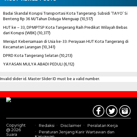
Badai Skandal Korupsi Transportasi Kota Tangerang: Subsidi ‘TAYO’ Si
Benteng Rp 36 M/Tahun Diduga Menguap
(10,517)
HUT ke – 33, DPMPTSP Kota Tangerang Raih Predikat Wilayah Bebas
dari Korupsi (WBK)
(10,377)
Merajut Kebersamaan di Usia ke-33: Perayaan HUT Kota Tangerang di
Kecamatan Larangan
(10,341)
DPRD Kota Tangerang Selatan
(10,213)
YAYASAN MULYA ABADI PEDULI
(6,112)
Invalid slider id. Master Slider ID must be a valid number.
Contact
Us
Copyright
Redaksi
Disclaimer
Peralatan Kerja
@ 2026
Peraturan Jenjang Karir Wartawan dan
Suara
Karyawan