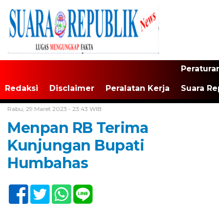
Peratura
Redaksi
Disclaimer
Peralatan Kerja
Suara Re
Home /
Tak Berkategori
Rabu, 29 Maret 2023 - 23:43 WIB
Menpan RB Terima
Kunjungan Bupati
Humbahas