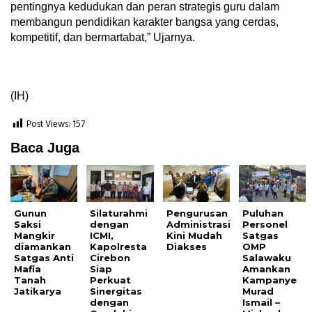
pentingnya kedudukan dan peran strategis guru dalam
membangun pendidikan karakter bangsa yang cerdas,
kompetitif, dan bermartabat,” Ujarnya.
(IH)
Post Views:
157
Baca Juga
Gunun
Silaturahmi
Pengurusan
Puluhan
Saksi
dengan
Administrasi
Personel
Mangkir
ICMI,
Kini Mudah
Satgas
diamankan
Kapolresta
Diakses
OMP
Satgas Anti
Cirebon
Salawaku
Mafia
Siap
Amankan
Tanah
Perkuat
Kampanye
Jatikarya
Sinergitas
Murad
dengan
Ismail –