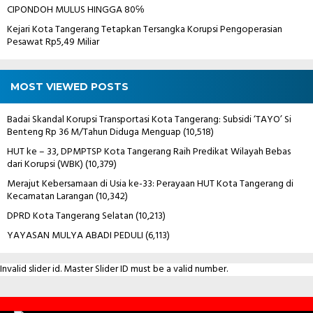
CIPONDOH MULUS HINGGA 80℅
Kejari Kota Tangerang Tetapkan Tersangka Korupsi Pengoperasian
Pesawat Rp5,49 Miliar
MOST VIEWED POSTS
Badai Skandal Korupsi Transportasi Kota Tangerang: Subsidi ‘TAYO’ Si
Benteng Rp 36 M/Tahun Diduga Menguap
(10,518)
HUT ke – 33, DPMPTSP Kota Tangerang Raih Predikat Wilayah Bebas
dari Korupsi (WBK)
(10,379)
Merajut Kebersamaan di Usia ke-33: Perayaan HUT Kota Tangerang di
Kecamatan Larangan
(10,342)
DPRD Kota Tangerang Selatan
(10,213)
YAYASAN MULYA ABADI PEDULI
(6,113)
Invalid slider id. Master Slider ID must be a valid number.
Contact