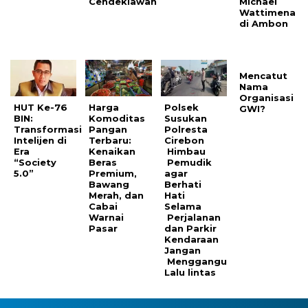
Cendekiawan
Michael
Wattimena
di Ambon
Mencatut
Nama
Organisasi
HUT Ke-76
Harga
Polsek
GWI?
BIN:
Komoditas
Susukan
Transformasi
Pangan
Polresta
Intelijen di
Terbaru:
Cirebon
Era
Kenaikan
Himbau
“Society
Beras
Pemudik
5.0”
Premium,
agar
Bawang
Berhati
Merah, dan
Hati
Cabai
Selama
Warnai
Perjalanan
Pasar
dan Parkir
Kendaraan
Jangan
Menggangu
Lalu lintas