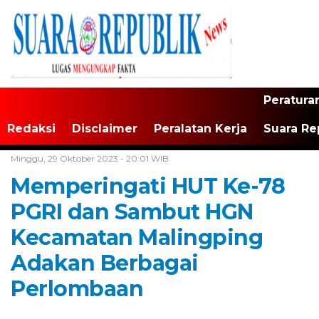
Peratura
Redaksi
Disclaimer
Peralatan Kerja
Suara Re
Home /
Tak Berkategori
Minggu, 29 Oktober 2023 - 20:01 WIB
Memperingati HUT Ke-78
PGRI dan Sambut HGN
Kecamatan Malingping
Adakan Berbagai
Perlombaan